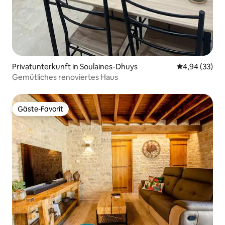
Privatunterkunft in Soulaines-Dhuys
Durchschnittl
4,94 (33)
Gemütliches renoviertes Haus
Gäste-Favorit
Gäste-Favorit