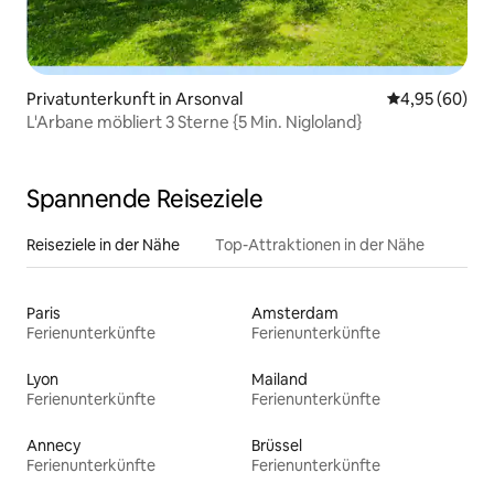
Privatunterkunft in Arsonval
Durchschnittl
4,95 (60)
L'Arbane möbliert 3 Sterne {5 Min. Nigloland}
Spannende Reiseziele
Reiseziele in der Nähe
Top-Attraktionen in der Nähe
Paris
Amsterdam
Ferienunterkünfte
Ferienunterkünfte
Lyon
Mailand
Ferienunterkünfte
Ferienunterkünfte
Annecy
Brüssel
Ferienunterkünfte
Ferienunterkünfte