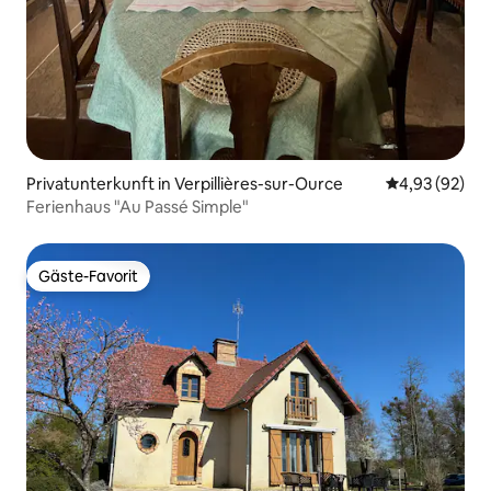
Privatunterkunft in Verpillières-sur-Ource
Durchschnittl
4,93 (92)
Ferienhaus "Au Passé Simple"
Gäste-Favorit
Gäste-Favorit