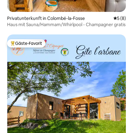
Privatunterkunft in Colombé-la-Fosse
Durchschn
5 (8)
Haus mit Sauna/Hammam/Whirlpool - Champagner gratis
Gäste-Favorit
Beliebter Gäste-Favorit.