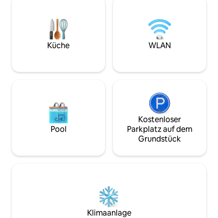
gepflasterten Innenhof in einem
am Rande des übe
typischen Troyan-Gebäude. Ideal für
mit direktem Zug
Familien und Freunde, die Geschichte
Nigloland 25km La
und Architektur schätzen. Wer
Colombey les deux
empfindlich auf Glocken reagiert, sollte
historische Stadt,
Küche
WLAN
davon absehen.
Kostenloser
Pool
Parkplatz auf dem
Grundstück
Klimaanlage