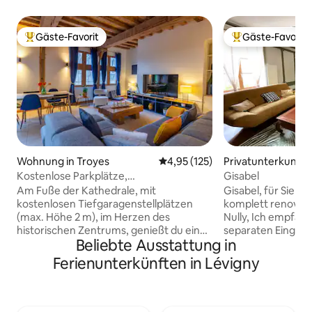
Gäste-Favorit
Gäste-Favorit
Beliebter Gäste-Favorit.
Beliebter Gäste-F
Wohnung in Troyes
Durchschnittliche Bewertung: 4
4,95 (125)
Privatunterkunft i
Kostenlose Parkplätze,
Gisabel
familienfreundlich, Blick auf die
Am Fuße der Kathedrale, mit
Gisabel, für Sie e
Kathedrale
kostenlosen Tiefgaragenstellplätzen
komplett renoviert
(max. Höhe 2 m), im Herzen des
Nully, Ich empfange Sie über einen
historischen Zentrums, genießt du eine
separaten Eingan
Beliebte Ausstattung in
malerische Umgebung und alle
eingezäunten, eb
Sehenswürdigkeiten, die zu Fuß
Grundstück, das a
Ferienunterkünften in Lévigny
erreichbar sind: Museen, Restaurants,
mit eingeschränkte
Cité du Vitrail, Kais der Seine. Diese helle
zugänglich ist. Ga
Familienunterkunft bietet hohe Decken,
Verfügung. Große 
Sichtbalken, Fachwerk und einen
von einer über 100