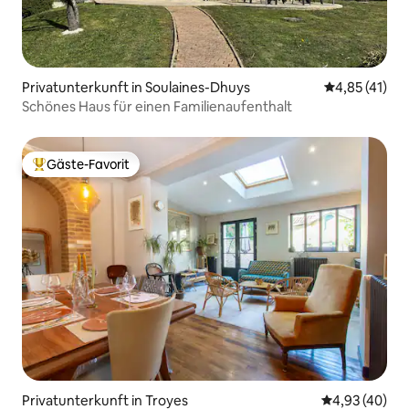
Privatunterkunft in Soulaines-Dhuys
Durchschnitt
4,85 (41)
Schönes Haus für einen Familienaufenthalt
Gäste-Favorit
Beliebter Gäste-Favorit.
Privatunterkunft in Troyes
Durchschnittl
4,93 (40)