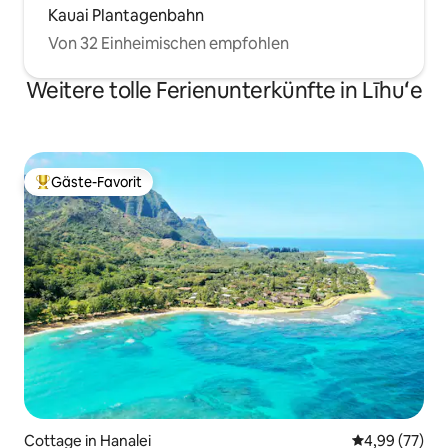
Kauai Plantagenbahn
Von 32 Einheimischen empfohlen
Weitere tolle Ferienunterkünfte in Līhuʻe
Gäste-Favorit
Beliebter Gäste-Favorit.
Cottage in Hanalei
Durchschnittl
4,99 (77)