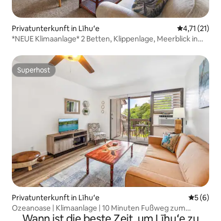
Privatunterkunft in Līhuʻe
Durchschnitt
4,71 (21)
*NEUE Klimaanlage* 2 Betten, Klippenlage, Meerblick in
Lihue!
Superhost
Superhost
Privatunterkunft in Līhuʻe
Durchschn
5 (6)
Ozeanoase | Klimaanlage | 10 Minuten Fußweg zum
Wann ist die beste Zeit, um Līhuʻe zu
Strand