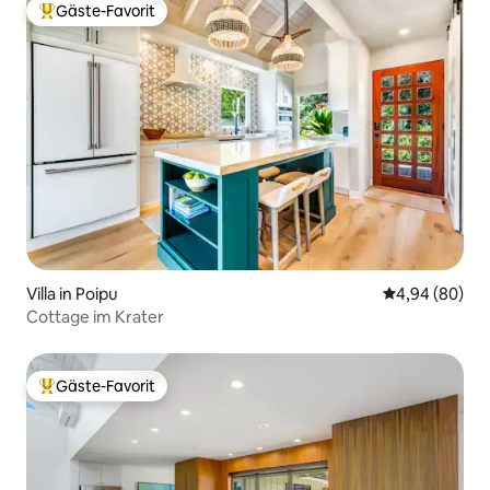
Gäste-Favorit
Beliebter Gäste-Favorit.
Villa in Poipu
Durchschnittl
4,94 (80)
Cottage im Krater
Gäste-Favorit
Beliebter Gäste-Favorit.