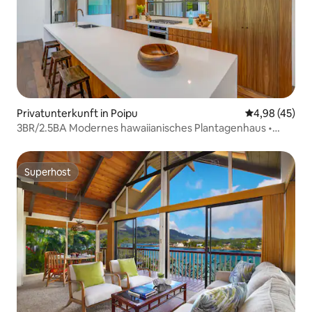
Privatunterkunft in Poipu
Durchschnittl
4,98 (45)
3BR/2.5BA Modernes hawaiianisches Plantagenhaus •
Poipu
Superhost
Superhost