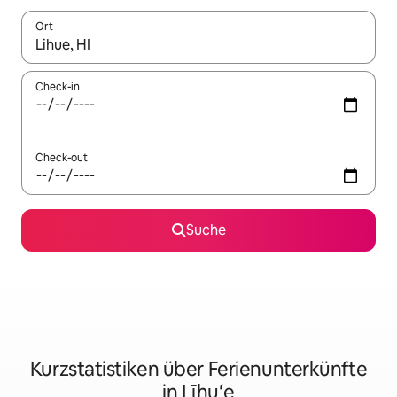
Ort
Wenn Ergebnisse verfügbar sind, navigiere mit den Pfeiltaste
Check-in
Check-out
Suche
Kurzstatistiken über Ferienunterkünfte
in Līhuʻe