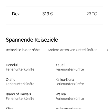
Dez
319 €
23 °C
Spannende Reiseziele
Reiseziele in der Nähe
Andere Arten von Unterkünften
To
Honolulu
Kauaʻi
Ferienunterkünfte
Ferienunterkünfte
Oʻahu
Kailua-Kona
Ferienunterkünfte
Ferienunterkünfte
Island of Hawai'i
Wailea
Ferienunterkünfte
Ferienunterkünfte
Kihei
Mehr anzeigen