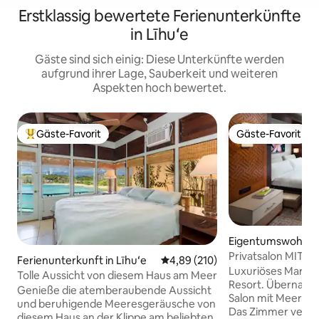
Erstklassig bewertete Ferienunterkünfte
in Līhuʻe
Gäste sind sich einig: Diese Unterkünfte werden
aufgrund ihrer Lage, Sauberkeit und weiteren
Aspekten hoch bewertet.
Gäste-Favorit
Gäste-Favorit
Beliebter Gäste-Favorit.
Gäste-Favorit
Eigentumswohnung
e
Privatsalon MIT 
Ferienunterkunft in Līhuʻe
Durchschnittliche Bewertung: 4
4,89 (210)
Beach Club
Luxuriöses Marrio
Tolle Aussicht von diesem Haus am Meer
Resort. Übernach
Genieße die atemberaubende Aussicht
Salon mit Meerbli
und beruhigende Meeresgeräusche von
Das Zimmer verfüg
diesem Haus an der Klippe am beliebten