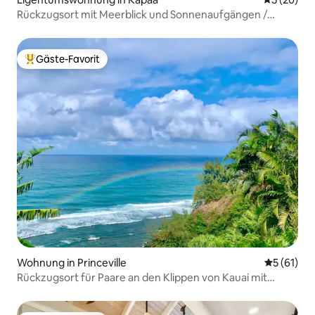
Rückzugsort mit Meerblick und Sonnenaufgängen /
wenige Schritte zum Strand / Klimaanlage
Gäste-Favorit
Beliebter Gäste-Favorit.
Wohnung in Princeville
Durchschn
5 (61)
Rückzugsort für Paare an den Klippen von Kauai mit
Klimaanlage