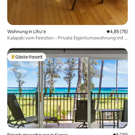
Wohnung in Līhuʻe
Durchschnitt
4,85 (75)
Kalapaki vom Feinsten – Private Eigentumswohnung mit 2
Schlafzimmern
Gäste-Favorit
Beliebter Gäste-Favorit.
Eigentumswohnung in Kapaa
Durchschni
5 (20)