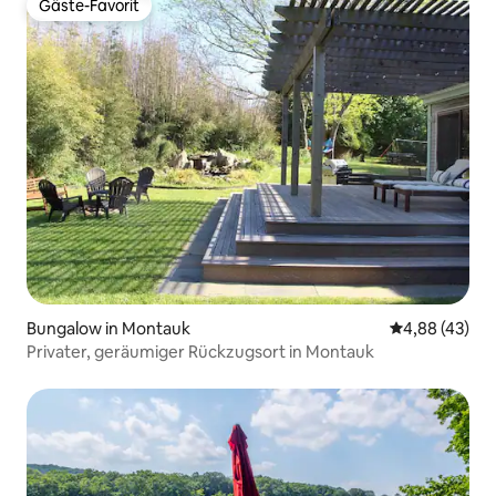
Gäste-Favorit
Gäste-Favorit
Bungalow in Montauk
Durchschnittl
4,88 (43)
Privater, geräumiger Rückzugsort in Montauk