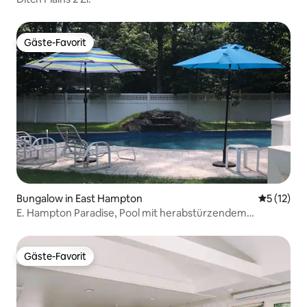
Gäste-Favorit
Gäste-Favorit
Bungalow in East Hampton
Durchschn
5 (12)
E. Hampton Paradise, Pool mit herabstürzendem
Wasserfall
Gäste-Favorit
Gäste-Favorit