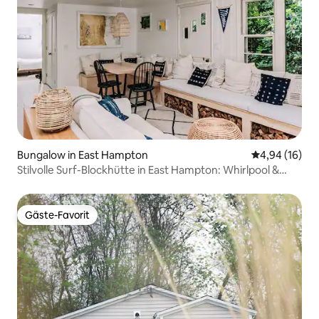
Bungalow in East Hampton
Durchschnitt
4,94 (16)
Stilvolle Surf-Blockhütte in East Hampton: Whirlpool &
Büro
Gäste-Favorit
Gäste-Favorit