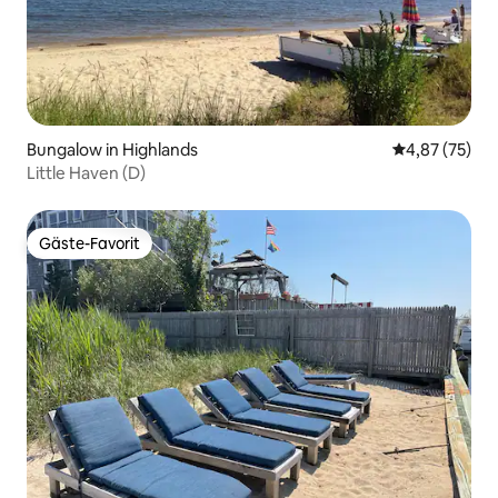
Bungalow in Highlands
Durchschnitt
4,87 (75)
Little Haven (D)
Gäste-Favorit
Gäste-Favorit