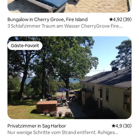
Bungalow in Cherry Grove, Fire Island
Durchschnittl
4,92 (39)
3 Schlafzimmer Traum am Wasser CherryGrove Fire
Island
Gäste-Favorit
Gäste-Favorit
Privatzimmer in Sag Harbor
Durchschnitt
4,9 (30)
Nur wenige Schritte vom Strand entfernt. Ruhiges
Zimmer in Haus Nr. 1