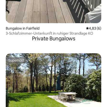
Bungalow in Fairfield
Durchschnitt
4,83 (6)
3-Schlafzimmer-Unterkunft in ruhiger Strandlage KO
Private Bungalows
Superhost
Superhost