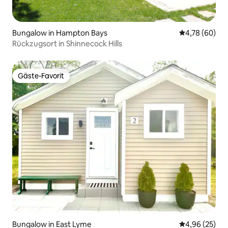
Bungalow in Hampton Bays
Durchschnittl
4,78 (60)
Rückzugsort in Shinnecock Hills
Gäste-Favorit
Gäste-Favorit
Bungalow in East Lyme
Durchschnittl
4,96 (25)