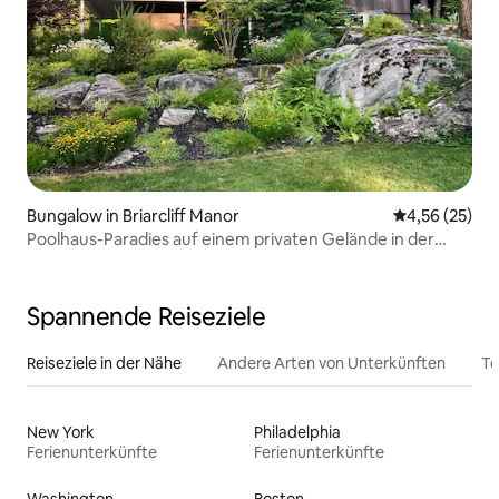
Bungalow in Briarcliff Manor
Durchschnitt
4,56 (25)
Poolhaus-Paradies auf einem privaten Gelände in der
Nähe von NYC
Spannende Reiseziele
Reiseziele in der Nähe
Andere Arten von Unterkünften
To
New York
Philadelphia
Ferienunterkünfte
Ferienunterkünfte