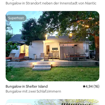
Bungalow in Strandort neben der Innenstadt von Niantic
Superhost
Superhost
Bungalow in Shelter Island
Durchschnitt
4,94 (16)
Bungalow mit zwei Schlafzimmern