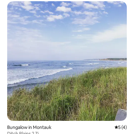
Bungalow in Montauk
Durchsch
5 (4)
Ditch Plains 2 Zi.