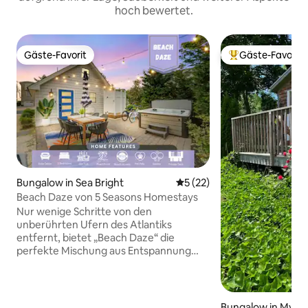
hoch bewertet.
Gäste-Favorit
Gäste-Favorit
Gäste-Favorit
Beliebter Gäste-F
Bungalow in Sea Bright
Durchschnittliche Bewertun
5 (22)
Beach Daze von 5 Seasons Homestays
Nur wenige Schritte von den
unberührten Ufern des Atlantiks
entfernt, bietet „Beach Daze“ die
perfekte Mischung aus Entspannung
und Abenteuer. Egal, ob du einen
romantischen Kurzurlaub, einen
Familienurlaub oder einen Solo-Urlaub
suchst, dieser Küstenhafen verspricht
Bungalow in Mysti