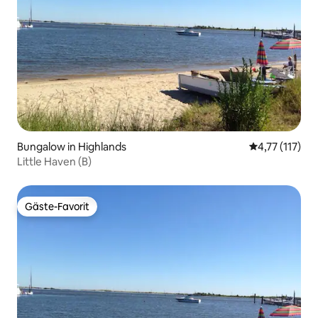
Bungalow in Highlands
Durchschnittl
4,77 (117)
Little Haven (B)
Gäste-Favorit
Gäste-Favorit