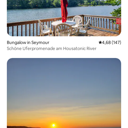
Bungalow in Seymour
Durchschnittli
4,68 (147)
Schöne Uferpromenade am Housatonic River