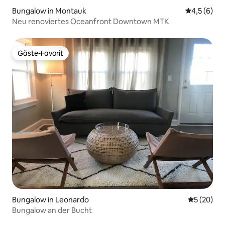
Bungalow in Montauk
Durchschni
4,5 (6)
Neu renoviertes Oceanfront Downtown MTK
Gäste-Favorit
Gäste-Favorit
Bungalow in Leonardo
Durchschni
5 (20)
Bungalow an der Bucht