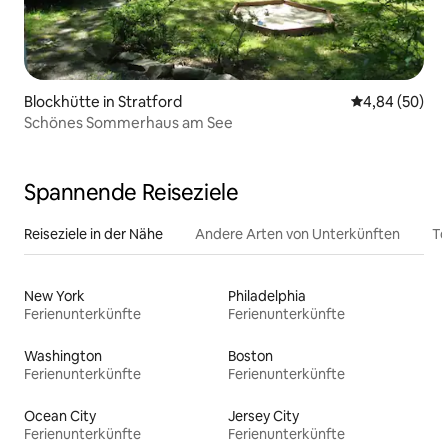
Blockhütte in Stratford
Durchschnittl
4,84 (50)
Schönes Sommerhaus am See
Spannende Reiseziele
Reiseziele in der Nähe
Andere Arten von Unterkünften
To
New York
Philadelphia
Ferienunterkünfte
Ferienunterkünfte
Washington
Boston
Ferienunterkünfte
Ferienunterkünfte
Ocean City
Jersey City
Ferienunterkünfte
Ferienunterkünfte