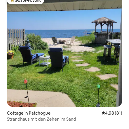
Gäste-Favorit
Beliebter Gäste-Favorit.
Cottage in Patchogue
Durchschnitt
4,98 (81)
Strandhaus mit den Zehen im Sand