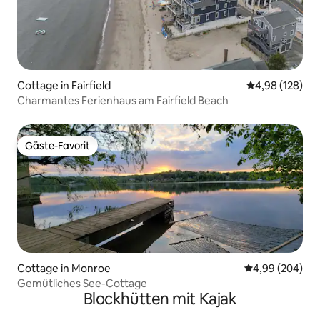
Cottage in Fairfield
Durchschnittli
4,98 (128)
Charmantes Ferienhaus am Fairfield Beach
Gäste-Favorit
Gäste-Favorit
Cottage in Monroe
Durchschnittli
4,99 (204)
Gemütliches See-Cottage
Blockhütten mit Kajak