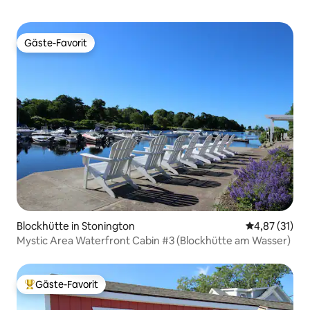
Gäste-Favorit
Gäste-Favorit
Blockhütte in Stonington
Durchschnitt
4,87 (31)
Mystic Area Waterfront Cabin #3 (Blockhütte am Wasser)
Gäste-Favorit
Beliebter Gäste-Favorit.