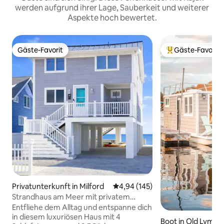
werden aufgrund ihrer Lage, Sauberkeit und weiterer
Aspekte hoch bewertet.
Gäste-Favorit
Gäste-Favorit
Gäste-Favorit
Beliebter Gäste-F
Privatunterkunft in Milford
Durchschnittliche Bewertung: 4
4,94 (145)
Strandhaus am Meer mit privatem
Whirlpool
Entfliehe dem Alltag und entspanne dich
in diesem luxuriösen Haus mit 4
Boot in Old Lyme