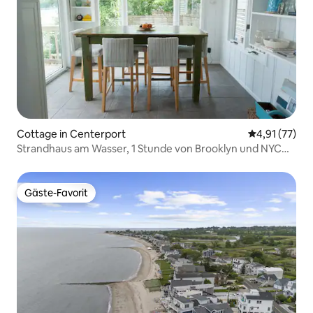
Cottage in Centerport
Durchschnitt
4,91 (77)
Strandhaus am Wasser, 1 Stunde von Brooklyn und NYC
entfernt
Gäste-Favorit
Gäste-Favorit