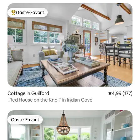
Gäste-Favorit
Beliebter Gäste-Favorit.
Cottage in Guilford
Durchschnittl
4,99 (177)
„Red House on the Knoll“ in Indian Cove
Gäste-Favorit
Gäste-Favorit