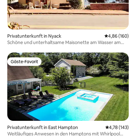
Privatunterkunft in Nyack
Durchschnittli
4,86 (160)
Schöne und unterhaltsame Maisonette am Wasser am
Hudson
Gäste-Favorit
Gäste-Favorit
Privatunterkunft in East Hampton
Durchschnittl
4,78 (143)
Weitläufiges Anwesen in den Hamptons mit Whirlpool