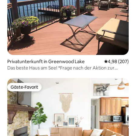
Privatunterkunft in Greenwood Lake
Durchschnittli
4,98 (207)
Das beste Haus am See! *Frage nach der Aktion zur
Bootsnutzung*
Gäste-Favorit
Gäste-Favorit