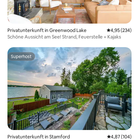
Privatunterkunft in Greenwood Lake
Durchschnittli
4,95 (234)
Schöne Aussicht am See! Strand, Feuerstelle + Kajaks
Superhost
Superhost
Privatunterkunft in Stamford
Durchschnittli
4,87 (104)