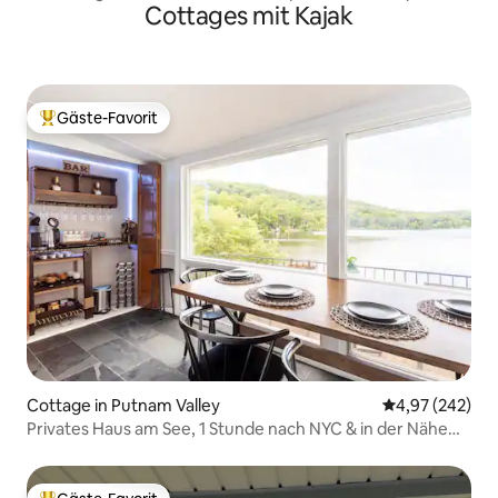
Cottages mit Kajak
und Annehmlichkeiten
Gäste-Favorit
Beliebter Gäste-Favorit.
Cottage in Putnam Valley
Durchschnittli
4,97 (242)
Privates Haus am See, 1 Stunde nach NYC & in der Nähe
von Westpoint