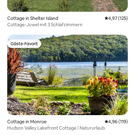
Cottage in Shelter Island
Durchschnittl
4,97 (125)
Cottage-Juwel mit 3 Schlafzimmern
Gäste-Favorit
Gäste-Favorit
Cottage in Monroe
Durchschnittl
4,96 (119)
Hudson Valley Lakefront Cottage | Natururlaub