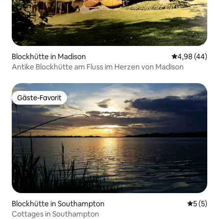
Blockhütte in Madison
Durchschnittl
4,98 (44)
Antike Blockhütte am Fluss im Herzen von Madison
Gäste-Favorit
Gäste-Favorit
Blockhütte in Southampton
Durchsch
5 (5)
Cottages in Southampton