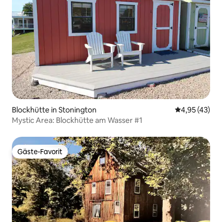
Blockhütte in Stonington
Durchschnitt
4,95 (43)
Mystic Area: Blockhütte am Wasser #1
Gäste-Favorit
Gäste-Favorit