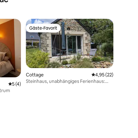
Gäste-Favorit
Gäste-Favorit
Cottage
Durchschnittliche Be
4,95 (22)
Steinhaus, unabhängiges Ferienhaus:
Durchschnittliche Bewertung: 5 von 5, 4 Bewertungen
5 (4)
Clef des champs
ntrum