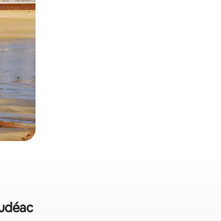
oudéac