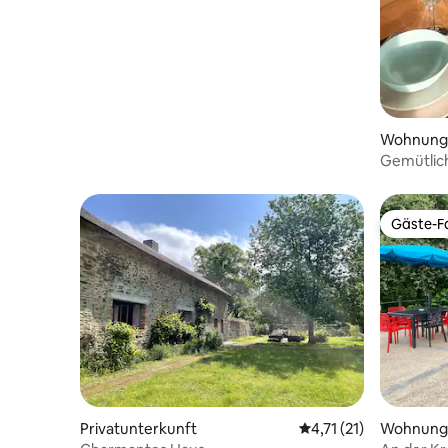
Wohnung
Gemütlic
Gäste-Fa
Gäste-Fa
Privatunterkunft
Durchschnittliche Be
4,71 (21)
Wohnung