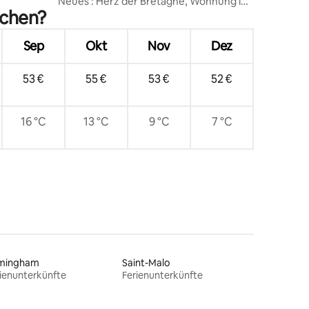
Neues : Herz der Bretagne, Wohnung in
uchen?
Loudéac
Sep
Okt
Nov
Dez
53 €
55 €
53 €
52 €
16 °C
13 °C
9 °C
7 °C
rmingham
Saint-Malo
ienunterkünfte
Ferienunterkünfte