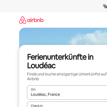
Zu
Inhalten
springen
Ferienunterkünfte in
Loudéac
Finde und buche einzigartige Unterkünfte auf
Airbnb
Ort
Wenn Ergebnisse verfügbar sind, navigiere mit d
Check-in