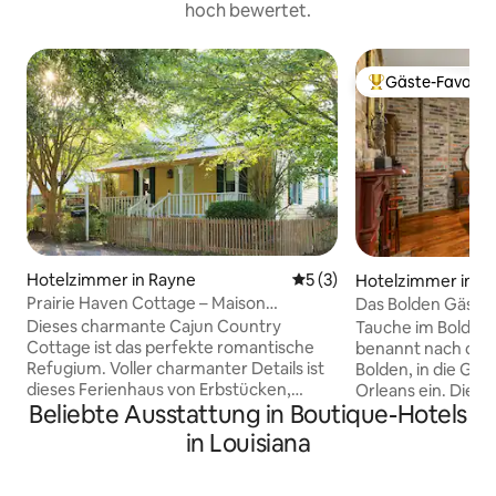
hoch bewertet.
Gäste-Favorit
Beliebter Gäste-F
Hotelzimmer in Rayne
Durchschnittliche Bewertu
5 (3)
Hotelzimmer in N
Prairie Haven Cottage – Maison
Das Bolden Gäste
D'Memoire B&B Cottages
Dieses charmante Cajun Country
Tauche im Bolden
Cottage ist das perfekte romantische
benannt nach dem
Refugium. Voller charmanter Details ist
Bolden, in die Ge
dieses Ferienhaus von Erbstücken,
Orleans ein. Dies
Beliebte Ausstattung in Boutique-Hotels
familiären Erinnerungsstücken und
sich im Louis Park
einem privaten Whirlpool-Raum
verfügt über freil
in Louisiana
umgeben, der für totale Entspannung
Kingsize-Bett und
und ein luxuriöses Erlebnis entworfen
Schlafsofa. Das 
wurde. Ein kostenloses Frühstück ist
verfügt über eine