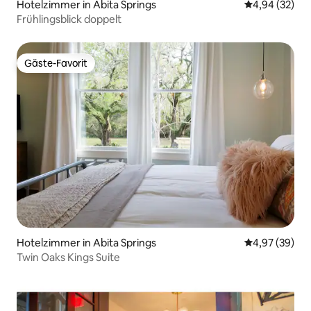
Hotelzimmer in Abita Springs
Durchschnittl
4,94 (32)
Frühlingsblick doppelt
Gäste-Favorit
Gäste-Favorit
Hotelzimmer in Abita Springs
Durchschnittl
4,97 (39)
Twin Oaks Kings Suite