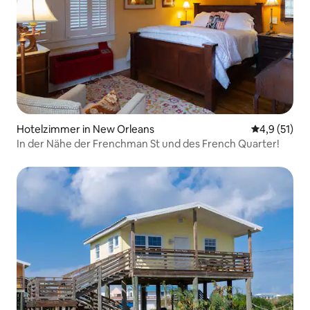
Hotelzimmer in New Orleans
Durchschnit
4,9 (51)
In der Nähe der Frenchman St und des French Quarter!