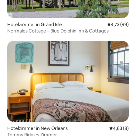
Hotelzimmer in Grand Isle
Durchschnitt
4,73 (99)
Normales Cottage – Blue Dolphin Inn & Cottages
Hotelzimmer in New Orleans
Durchschnitt
4,63 (8)
Tommy Ridgley Zimmer