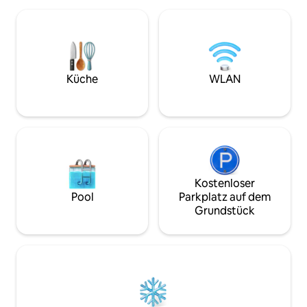
jeden Morgen Ihres Aufenthaltes
eine Badewanne u
inbegriffen. *Bitte beachte, dass die
von Nexxus. Entsp
Nutzung beider Schlafzimmer, auch
gemeinsamen Ver
wenn nur zwei Gäste, zusätzliche 25 $
den ruhigen Innen
pro Nacht kostet. Merkmale: - 2
privaten, eingezä
Schlafzimmer, 1 Bad - 2 Queensize-
wenige Schritte 
Küche
WLAN
Betten - Voll ausgestattete Küche &
und dem French Qu
Grillgrube - Separater Indoor-Whirlpool
perfekt für Paare
für zwei Personen -
die Komfort und 
TV/Videorecorder/DVD - Begrenzter
(kostenloser) WLAN-Zugang -
Komplettes Frühstück inklusive
**Hinweis - du musst ein Schlafzimmer
betreten, um ins Badezimmer zu
Kostenloser
gelangen, weshalb dies perfekt für enge
Pool
Parkplatz auf dem
Freunde und Verwandte ist.
Grundstück