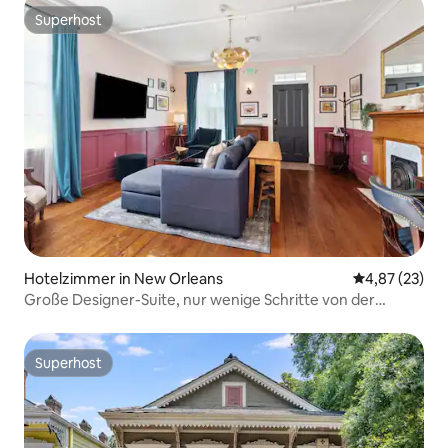
Superhost
Superhost
Hotelzimmer in New Orleans
Durchschnitt
4,87 (23)
Große Designer-Suite, nur wenige Schritte von der
Innenstadt und der Straßenbahn entfernt
Superhost
Superhost