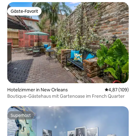
Gäste-Favorit
Gäste-Favorit
Hotelzimmer in New Orleans
Durchschnittli
4,87 (109)
Boutique-Gästehaus mit Gartenoase im French Quarter
Superhost
Superhost