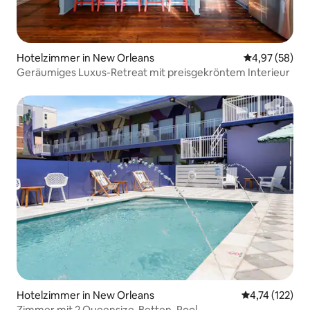
Hotelzimmer in New Orleans
Durchschnittl
4,97 (58)
Geräumiges Luxus-Retreat mit preisgekröntem Interieur
Hotelzimmer in New Orleans
Durchschnittl
4,74 (122)
Zimmer mit 2 Queensize-Betten, Pool