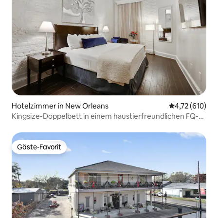
Hotelzimmer in New Orleans
Durchschnittl
4,72 (610)
Kingsize-Doppelbett in einem haustierfreundlichen FQ-
Hotel
Gäste-Favorit
Gäste-Favorit