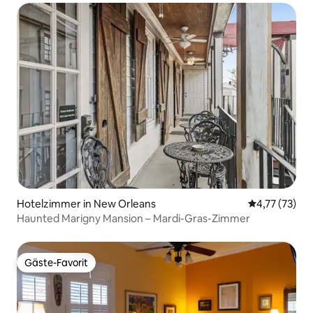
Hotelzimmer in New Orleans
Durchschnitt
4,77 (73)
Haunted Marigny Mansion – Mardi-Gras-Zimmer
Gäste-Favorit
Gäste-Favorit