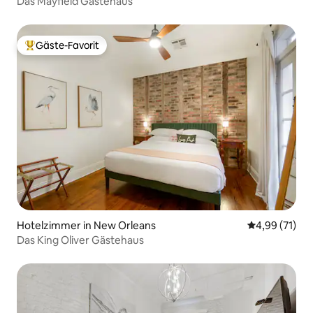
Das Mayfield Gästehaus
Gäste-Favorit
Beliebter Gäste-Favorit.
Hotelzimmer in New Orleans
Durchschnitt
4,99 (71)
Das King Oliver Gästehaus