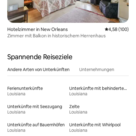
Hotelzimmer in New Orleans
Durchschnittli
4,58 (100)
Zimmer mit Balkon in historischem Herrenhaus
Spannende Reiseziele
Andere Arten von Unterkünften
Unternehmungen
Ferienunterkünfte
Unterkünfte mit behindertengerechtem WC
Louisiana
Louisiana
Unterkünfte mit Seezugang
Zelte
Louisiana
Louisiana
Unterkünfte auf Bauernhöfen
Unterkünfte mit Whirlpool
Louisiana
Louisiana