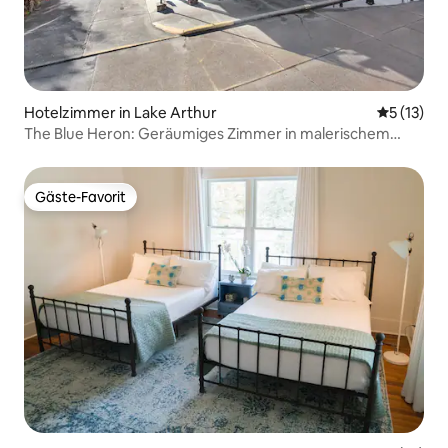
Hotelzimmer in Lake Arthur
Durchschn
5 (13)
The Blue Heron: Geräumiges Zimmer in malerischem
Hotel
Gäste-Favorit
Gäste-Favorit