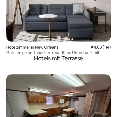
Hotelzimmer in New Orleans
Durchschnittl
4,68 (114)
Geräumige und haustierfreundliche Unterkunft mit
Hotels mit Terrasse
kostenlosem Frühstück!