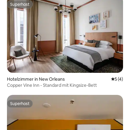
Superhost
Superhost
Hotelzimmer in New Orleans
Durchsch
5 (4)
Copper Vine Inn - Standard mit Kingsize-Bett
Superhost
Superhost