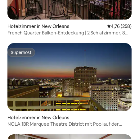
Hotelzimmer in New Orleans
Durchschnittli
4,76 (258)
French Quarter Balkon-Entdeckung | 2 Schlafzimmer, 8
Schlafplätze
Superhost
Superhost
Hotelzimmer in New Orleans
NOLA 1BR Marquee Theatre District mit Pool auf der
Dachterrasse