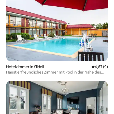
Hotelzimmer in Slidell
Durchschnitt
4,67 (9)
Haustierfreundliches Zimmer mit Pool in der Nähe des
French Quarter