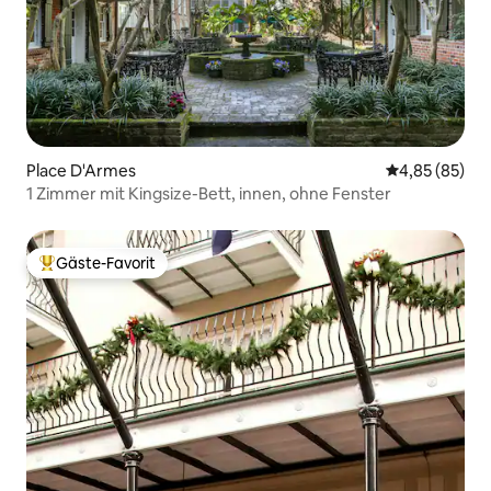
Place D'Armes
Durchschnittl
4,85 (85)
1 Zimmer mit Kingsize-Bett, innen, ohne Fenster
Gäste-Favorit
Beliebter Gäste-Favorit.