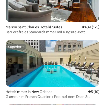
Maison Saint Charles Hotel & Suites
Durchschnittl
4,41 (175)
Barrierefreies Standardzimmer mit Kingsize-Bett
Superhost
Superhost
Hotelzimmer in New Orleans
Durchschn
5 (10)
Glamour im French Quarter + Pool auf dem Dach &
Abendessen