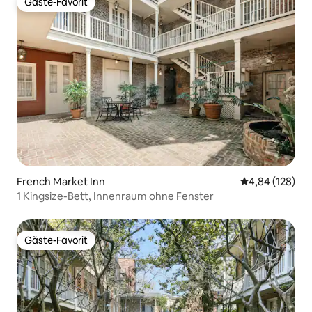
Gäste-Favorit
Gäste-Favorit
French Market Inn
Durchschnittli
4,84 (128)
1 Kingsize-Bett, Innenraum ohne Fenster
Gäste-Favorit
Gäste-Favorit