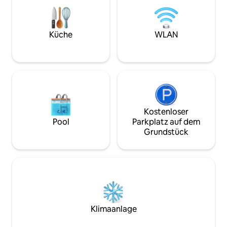
Matratzen, Fernsehern, Mikrowellen
Grundstück entfer
und Minikühlschränken sowie
Ave. - 0,5 Meilen 
kostenlosem WLAN ausgestattet. *Bitte
zum French Quarte
beachte: Alle unsere Zimmer sind über
Ernest N. Morial 
Küche
WLAN
eine Treppe erreichbar. Es gibt keinen
entfernt - 0,6 Mei
Aufzug in einer der beiden
Superdome und Sm
Herrenhäuser.*
entfernt - Zu Fuß 
Kostenloser
Pool
Parkplatz auf dem
Grundstück
Klimaanlage