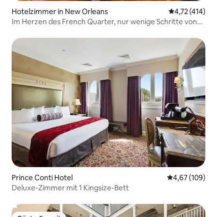
Hotelzimmer in New Orleans
Durchschnittl
4,72 (414)
Im Herzen des French Quarter, nur wenige Schritte von
der Bourbon Street entfernt
Prince Conti Hotel
Durchschnittli
4,67 (109)
Deluxe-Zimmer mit 1 Kingsize-Bett