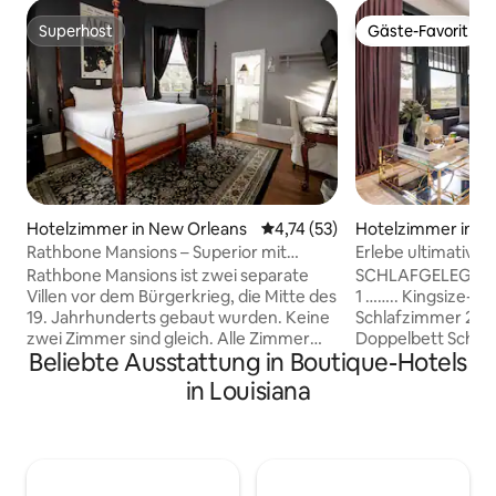
Superhost
Gäste-Favorit
Superhost
Gäste-Favorit
Hotelzimmer in New Orleans
Durchschnittliche Bewertung: 
4,74 (53)
Hotelzimmer in N
Rathbone Mansions – Superior mit
Erlebe ultimativen
Kingsize-Bett
Innenstadt, 3 King
Rathbone Mansions ist zwei separate
SCHLAFGELEGENH
Villen vor dem Bürgerkrieg, die Mitte des
1 …….. Kingsize-D
19. Jahrhunderts gebaut wurden. Keine
Schlafzimmer 2 ……
zwei Zimmer sind gleich. Alle Zimmer
Doppelbett Schlaf
Beliebte Ausstattung in Boutique-Hotels
verfügen über Memory-Schaumstoff-
Kingsize-Doppelb
Matratzen, Fernseher, Mikrowelle,
Gemeinschaftsber
in Louisiana
Kaffeemaschinen und Minikühlschränke.
Schlafsofa LAGE Neben all den
Entspanne dich, ein Außenpool und ein
Leckereien, die wi
Whirlpool stehen Gästen während ihres
bringen, ist dieser 
Aufenthalts zur Verfügung. Alle unsere
an der grünen Str
Zimmer sind mit Memory-Schaum-
Abholungen nur w