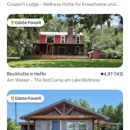
Cooper’s Lodge – Wellness-Hütte für Erwachsene und
Fasssauna
Gäste-Favorit
Beliebter Gäste-Favorit.
Blockhütte in Heflin
Durchschnittl
4,97 (143)
Am Wasser – The Red Camp am Lake Bistineau
Gäste-Favorit
Beliebter Gäste-Favorit.