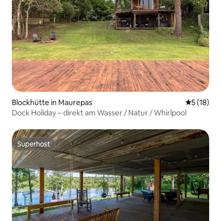
Blockhütte in Maurepas
Durchschn
5 (18)
Dock Holiday – direkt am Wasser / Natur / Whirlpool
Superhost
Superhost