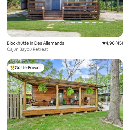
Blockhütte in Des Allemands
Durchschnittl
4,96 (45)
Cajun Bayou Retreat
Gäste-Favorit
Beliebter Gäste-Favorit.