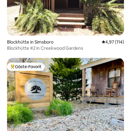
Blockhütte in Simsboro
Durchschnittl
4,97 (114)
Blockhütte #2 in Creekwood Gardens
Gäste-Favorit
Beliebter Gäste-Favorit.