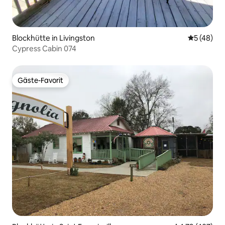
Blockhütte in Livingston
Durchschni
5 (48)
Cypress Cabin 074
Gäste-Favorit
Gäste-Favorit