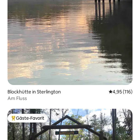
Blockhütte in Sterlington
Durchschnittl
4,95 (116)
Am Fluss
Gäste-Favorit
Beliebter Gäste-Favorit.