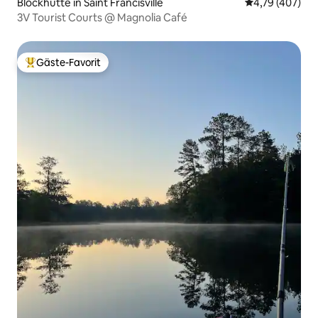
Blockhütte in Saint Francisville
Durchschnittli
4,79 (407)
3V Tourist Courts @ Magnolia Café
Gäste-Favorit
Beliebter Gäste-Favorit.