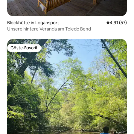
Blockhütte in Logansport
Durchschnitt
4,91 (57)
Unsere hintere Veranda am Toledo Bend
Gäste-Favorit
Gäste-Favorit