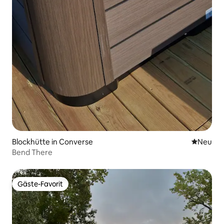
Blockhütte in Converse
Neue Unt
Neu
Bend There
Gäste-Favorit
Gäste-Favorit