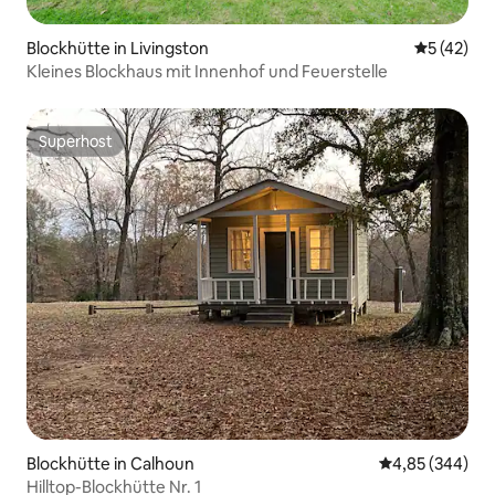
Blockhütte in Livingston
Durchschn
5 (42)
Kleines Blockhaus mit Innenhof und Feuerstelle
Superhost
Superhost
Blockhütte in Calhoun
Durchschnittli
4,85 (344)
Hilltop-Blockhütte Nr. 1