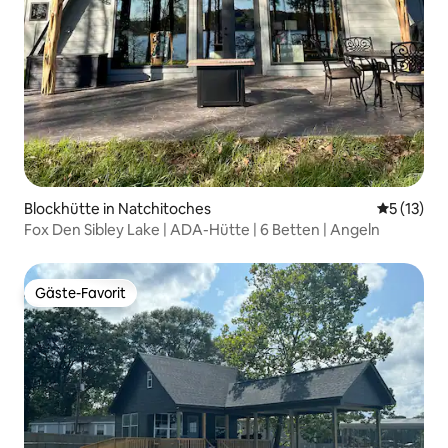
Blockhütte in Natchitoches
Durchschn
5 (13)
Fox Den Sibley Lake | ADA-Hütte | 6 Betten | Angeln
Gäste-Favorit
Gäste-Favorit