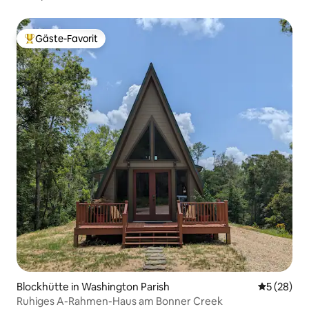
Gäste-Favorit
Beliebter Gäste-Favorit.
Blockhütte in Washington Parish
Durchschni
5 (28)
Ruhiges A-Rahmen-Haus am Bonner Creek