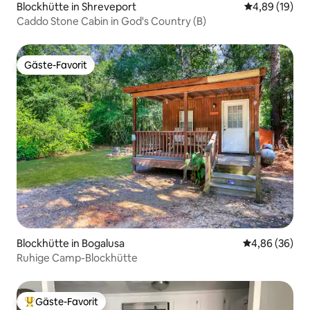
Blockhütte in Shreveport
Durchschnitt
4,89 (19)
Caddo Stone Cabin in God's Country (B)
Gäste-Favorit
Gäste-Favorit
Blockhütte in Bogalusa
Durchschnittl
4,86 (36)
Ruhige Camp-Blockhütte
Gäste-Favorit
Beliebter Gäste-Favorit.