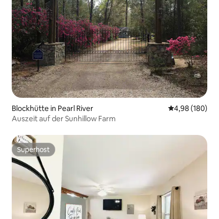
Blockhütte in Pearl River
Durchschnittli
4,98 (180)
Auszeit auf der Sunhillow Farm
Superhost
Superhost