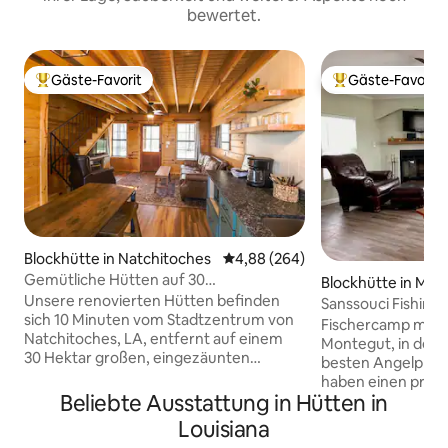
bewertet.
Gäste-Favorit
Gäste-Favorit
Beliebter Gäste-Favorit.
Beliebter Gäste-F
Blockhütte in Natchitoches
Durchschnittliche Bewertung: 4
4,88 (264)
Gemütliche Hütten auf 30
Blockhütte in Mon
Hektar...perfekt für Familien.
Unsere renovierten Hütten befinden
Sanssouci Fishing
sich 10 Minuten vom Stadtzentrum von
Rückzugsort
Fischercamp mit z
Natchitoches, LA, entfernt auf einem
Montegut, in der 
30 Hektar großen, eingezäunten
besten Angelplät
Grundstück am Bayou Pierre. Im
haben einen privat
Obergeschoss der Hütte befindet sich
Beliebte Ausstattung in Hütten in
Bayou Terrebonne 
ein Schlafzimmer mit einem Kingsize-
Nutzung, oder wen
Louisiana
Bett und ein Loft-Bereich mit einem
sind die Pointe a