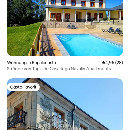
Wohnung in Rapalcuarto
Durchschnittl
4,96 (28)
Strände von Tapia de Casariego Navalin Apartments
Gäste-Favorit
Gäste-Favorit