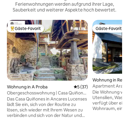
Ferienwohnungen werden aufgrund ihrer Lage,
Sauberkeit und weiterer Aspekte hoch bewertet.
Gäste-Favorit
Gäste-Favorit
Beliebter Gäste-Favorit.
Gäste-Favorit
Wohnung in Reiriz
Apartment Arao
Wohnung in A Proba
Durchschnittliche Bewertun
5 (37)
Die Wohnung verf
Obergeschosswohnung | Casa Quiñones
Utensilien, Waschma
| Os Ancares | Lugo
Das Casa Quiñones in Ancares Lucenses
verfügt über eine
lädt Sie ein, sich von der Routine zu
Wohnraum, ein Sc
lösen, sich wieder mit Ihrem Wesen zu
Doppelbett und ei
verbinden und sich von der Natur und
Wohnzimmer, mit d
dem Frieden mitreißen zu lassen, die die
Zustellbettes für 
gesamte Umgebung um uns herum