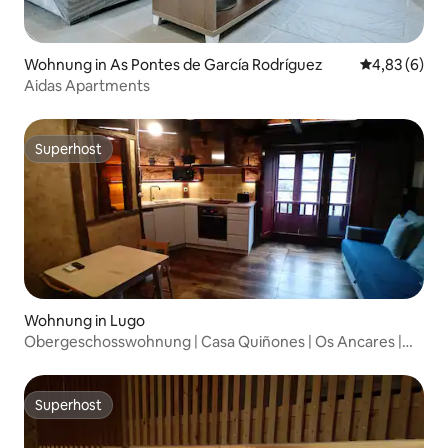
Wohnung in As Pontes de García Rodríguez
Durchschnitt
4,83 (6)
Aidas Apartments
Superhost
Superhost
Wohnung in Lugo
Obergeschosswohnung | Casa Quiñones | Os Ancares |
Lugo
Superhost
Superhost