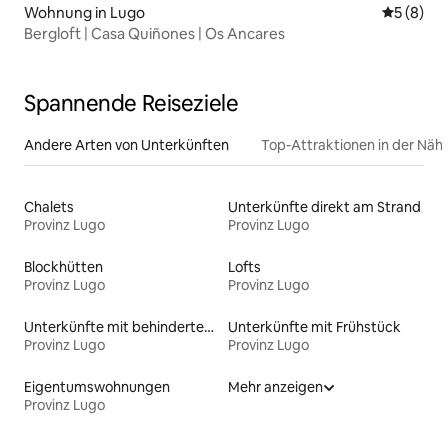
Wohnung in Lugo
Durchschn
5 (8)
Bergloft | Casa Quiñones | Os Ancares
Spannende Reiseziele
Andere Arten von Unterkünften
Top-Attraktionen in der Näh
Chalets
Unterkünfte direkt am Strand
Provinz Lugo
Provinz Lugo
Blockhütten
Lofts
Provinz Lugo
Provinz Lugo
Unterkünfte mit behindertengerechtem WC
Unterkünfte mit Frühstück
Provinz Lugo
Provinz Lugo
Eigentumswohnungen
Mehr anzeigen
Provinz Lugo