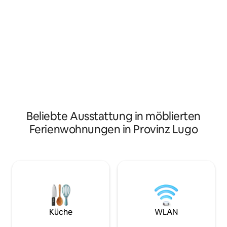
WLAN, Privatparkplatz. Ge
vermittelt. Das Haus wurde vollständig
Wohnzimmer, um m
restauriert, wobei die traditionellen
versammeln. Nur einen Kilometer von
Baumethoden und -materialien (Stein
der Küste entfern
und Holz) eingehalten wurden, ohne
Viavelez und den S
dabei die aktuellen Bedürfnisse und
,Luarca Nur einen
Annehmlichkeiten zu vergessen, all dies
von Playa de las C
eingerahmt von farbenfrohen
oder Cudillero ent
Pinselstrichen eines zeitgenössischen
Designs. Eröffnungsjahr: 2020.
Beliebte Ausstattung in möblierten
Ferienwohnungen in Provinz Lugo
Küche
WLAN