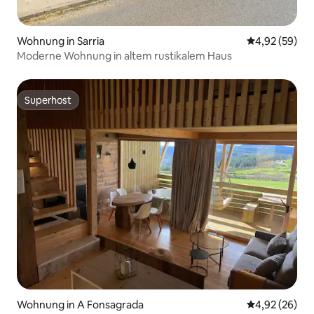
Wohnung in Sarria
Durchschnittl
4,92 (59)
Moderne Wohnung in altem rustikalem Haus
Superhost
Superhost
Wohnung in A Fonsagrada
Durchschnittl
4,92 (26)