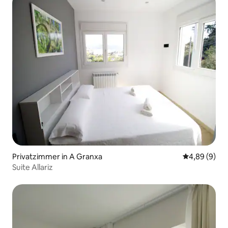
Privatzimmer in A Granxa
Durchschnitt
4,89 (9)
Suite Allariz