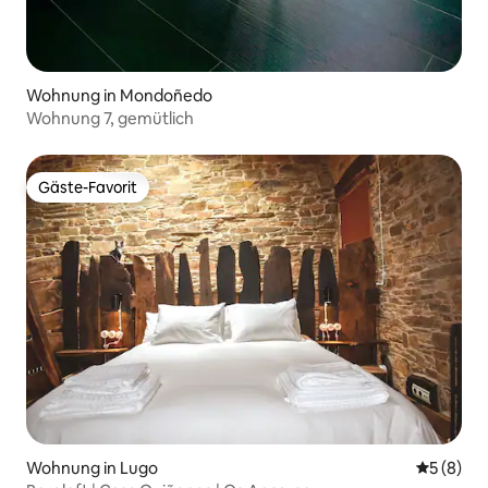
Wohnung in Mondoñedo
Wohnung 7, gemütlich
Gäste-Favorit
Gäste-Favorit
Wohnung in Lugo
Durchschn
5 (8)