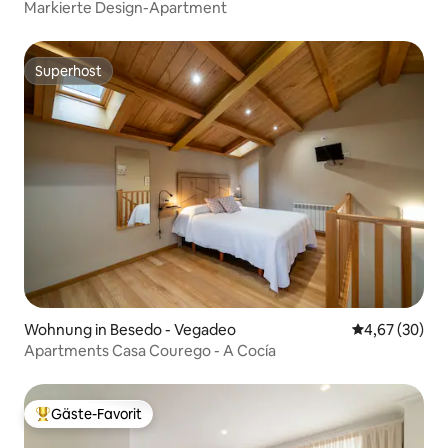
Markierte Design-Apartment
Superhost
Superhost
Wohnung in Besedo - Vegadeo
Durchschnittl
4,67 (30)
Apartments Casa Courego - A Cocía
Gäste-Favorit
Beliebter Gäste-Favorit.