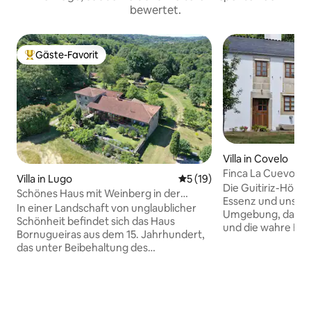
bewertet.
Gäste-Favorit
Beliebter Gäste-Favorit.
Villa in Covelo
Finca La Cuevona d
Villa in Lugo
Durchschnittliche Bewertun
5 (19)
Die Guitiriz-Höhle
Schönes Haus mit Weinberg in der
Essenz und unsere
Ribeira Sacra
In einer Landschaft von unglaublicher
Umgebung, das Was
Schönheit befindet sich das Haus
und die wahre Ess
Bornugueiras aus dem 15. Jahrhundert,
Unser Haus aus d
das unter Beibehaltung des
bewahrt die Essen
traditionellen Stils renoviert wurde. Die
einer unvergleich
600 m2 Wohnfläche verteilen sich auf 2
Anwesen liegt am
Etagen und einen Turm und verfügen
eine große Erwei
über zwei Wohnzimmer mit Kamin, 6
garantiert deinen 