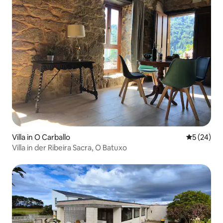
Villa in O Carballo
Durchschni
5 (24)
Villa in der Ribeira Sacra, O Batuxo