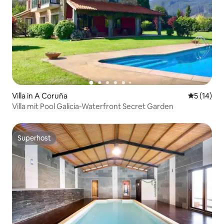
Villa in A Coruña
Durchschn
5 (14)
Villa mit Pool Galicia-Waterfront Secret Garden
Superhost
Superhost