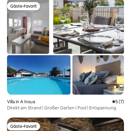
Gäste-Favorit
Gäste-Favorit
Villa in A Insua
Durchsch
5 (7)
Direkt am Strand | Großer Garten | Pool | Entspannung
Gäste-Favorit
Gäste-Favorit