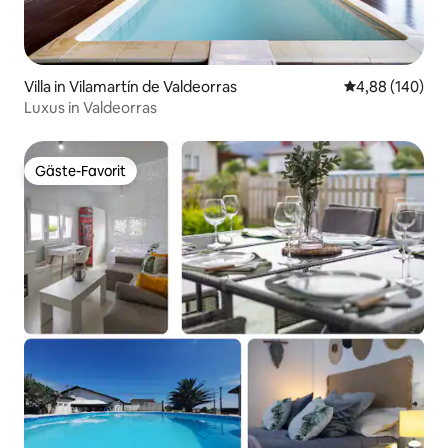
Villa in Vilamartín de Valdeorras
Durchschnittli
4,88 (140)
Luxus in Valdeorras
Gäste-Favorit
Gäste-Favorit