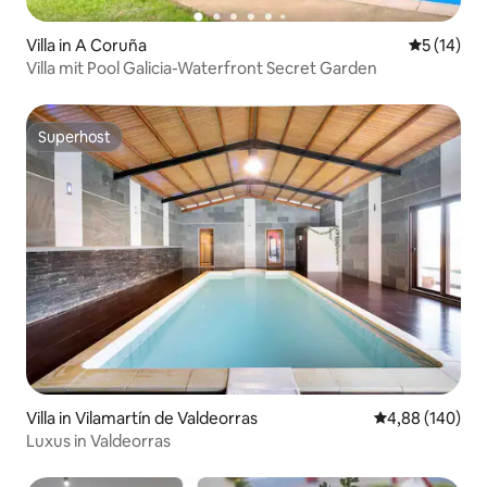
Villa in A Coruña
Durchschn
5 (14)
Villa mit Pool Galicia-Waterfront Secret Garden
Superhost
Superhost
Villa in Vilamartín de Valdeorras
Durchschnittli
4,88 (140)
Luxus in Valdeorras