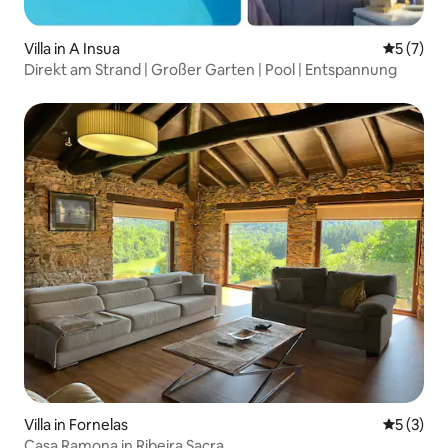
Villa in A Insua
Durchsch
5 (7)
Direkt am Strand | Großer Garten | Pool | Entspannung
Villa in Fornelas
Durchsch
5 (3)
Casa Ramona in Ribeira Sacra