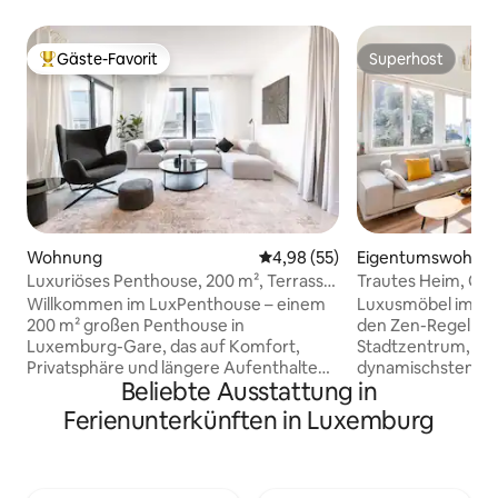
Gäste-Favorit
Superhost
Beliebter Gäste-Favorit.
Superhost
Wohnung
Durchschnittliche Bewertung: 
4,98 (55)
Eigentumswohnu
Luxuriöses Penthouse, 200 m², Terrasse,
Trautes Heim, Glüc
Fitnessraum, Parkplatz
Zen
Willkommen im LuxPenthouse – einem
Luxusmöbel im Des
200 m² großen Penthouse in
den Zen-Regeln d
Luxemburg-Gare, das auf Komfort,
Stadtzentrum, ein
Privatsphäre und längere Aufenthalte
dynamischsten Vi
Beliebte Ausstattung in
ausgelegt ist und einen
Place de Paris. Die Wohnung ist mit allem
atemberaubenden Blick auf die Skyline
Komfort und Extra
Ferienunterkünften in Luxemburg
bietet. Dieser geräumige Rückzugsort
notwendig sind,
ist ideal für Geschäftsreisende,
Momente zu verbringen. G
Kollegen, Berufstätige, die umziehen,
kostenlosen Trans
oder zwei Paare, die Luxemburg
Stadt zu besuchen