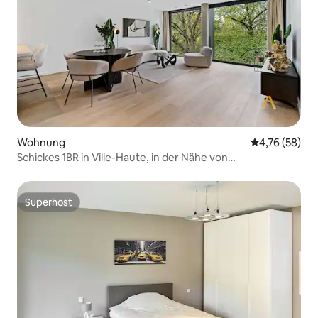
Wohnung
Durchschnitt
4,76 (58)
Schickes 1BR in Ville-Haute, in der Nähe von
Sehenswürdigkeiten & WLAN
Superhost
Superhost