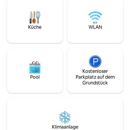
besuchen. Er verbindet modernen
Hauptbahnhof un
Luxus mit praktischen Merkmalen, die
historischen Zentrum e
längere Aufenthalte unkompliziert
du auf der Suche 
machen: Arbeitsbereich, privater
Urlaub bist, deine
Fitnessraum, sicherer Parkplatz,
Komfort, der für 
Küche
WLAN
Highspeed-WLAN und eine sonnige
Erinnerungen benö
Terrasse zum Entspannen nach einem
produktiven Tag
Kostenloser
Pool
Parkplatz auf dem
Grundstück
Klimaanlage