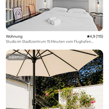
Wohnung
Durchschnitt
4,9 (115)
Studio im Stadtzentrum 15 Minuten vom Flughafen
entfernt
Superhost
Superhost