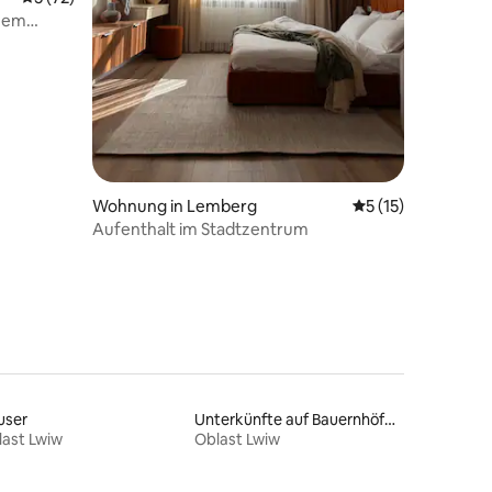
inem
Wohnung in Lemberg
Durchschnittliche
5 (15)
Aufenthalt im Stadtzentrum
user
Unterkünfte auf Bauernhöfen
ast Lwiw
Oblast Lwiw