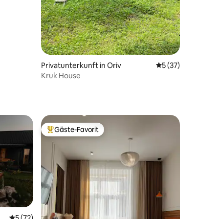
Privatunterkunft in Oriv
Durchschnittliche
5 (37)
Kruk House
70 Bewertungen
Gäste-Favorit
Beliebter Gäste-Favorit.
26 Bewertungen
Durchschnittliche Bewertung: 5 von 5, 72 Bewertungen
5 (72)