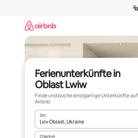
Zu
Inhalten
springen
Ferienunterkünfte in
Oblast Lwiw
Finde und buche einzigartige Unterkünfte auf
Airbnb
Ort
Wenn Ergebnisse verfügbar sind, navigiere mit d
Check-in