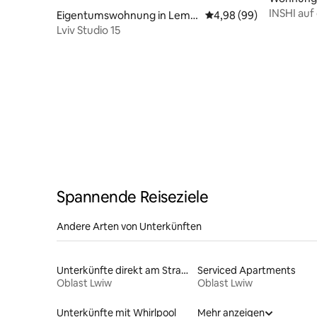
INSHI auf
Eigentumswohnung in Lemb
Durchschnittliche Bew
4,98 (99)
erg
Lviv Studio 15
Spannende Reiseziele
Andere Arten von Unterkünften
Unterkünfte direkt am Strand
Serviced Apartments
Oblast Lwiw
Oblast Lwiw
Unterkünfte mit Whirlpool
Mehr anzeigen