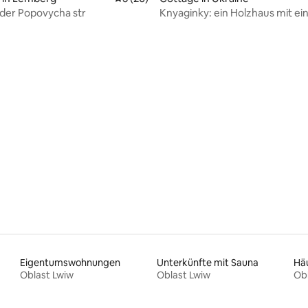
 der Popovycha str
Knyaginky: ein Holzhaus mit e
ertung: 4,98 von 5, 99 Bewertungen
Kamin
Eigentumswohnungen
Unterkünfte mit Sauna
Hä
Oblast Lwiw
Oblast Lwiw
Obl