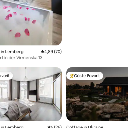
in Lemberg
Durchschnittliche Bewertung: 4,89 von 5, 
4,89 (70)
rt in der Virmenska 13
vorit
Gäste-Favorit
vorit
Beliebter Gäste-Favorit.
in Lemberg
Durchschnittliche Bewertung: 5 von 5, 
5 (26)
Cottage in Ukraine