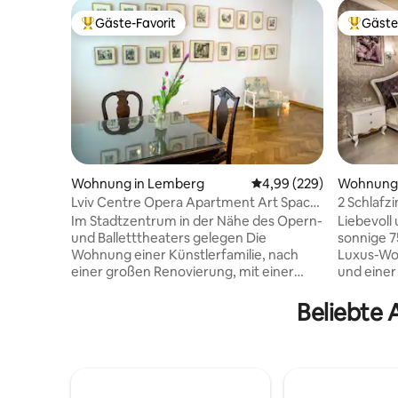
Gäste-Favorit
Gäste
Beliebter Gäste-Favorit.
Beliebte
Wohnung in Lemberg
Durchschnittliche Bewe
4,99 (229)
Wohnung 
Lviv Centre Opera Apartment Art Space
2 Schlafz
für 1-3 75m2
Br.Rohaty
Im Stadtzentrum in der Nähe des Opern-
Liebevoll
und Balletttheaters gelegen Die
sonnige 7
Wohnung einer Künstlerfamilie, nach
Luxus-Wo
einer großen Renovierung, mit einer
und einer
Fläche von 75 qm. Ich lade Sie ein, die Zeit
amerikani
in einer außergewöhnlichen kreativen
Herzen vo
Beliebte 
Atmosphäre zu verbringen. In der
und befin
Wohnung findest du
Nachbars
Haushaltsgegenstände mit einer
Goldenen 
einzigartigen Geschichte, die von Lwiw-
Straße, d
Künstlern von 2 Generationen mit einer
direktem