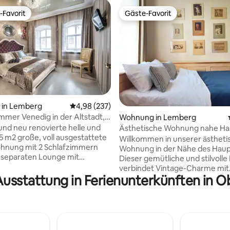
-Favorit
Gäste-Favorit
r Gäste-Favorit.
Gäste-Favorit
rtung: 4,99 von 5, 229 Bewertungen
in Lemberg
Durchschnittliche Bewertung: 4,98 von 5, 2
4,98 (237)
immer Venedig in der Altstadt,
Wohnung in Lemberg
ntsiv 49
 und neu renovierte helle und
Ästhetische Wohnung nahe Ha
5 m2 große, voll ausgestattete
Willkommen in unserer ästheti
hnung mit 2 Schlafzimmern
Wohnung in der Nähe des Haup
 separaten Lounge mit
Dieser gemütliche und stilvoll
scher Küche im historischen
verbindet Vintage-Charme mit
n Lviv. Die Wohnung ist ruhig
Ausstattung in Ferienunterkünften in O
modernem Komfort. Hohe Dec
det sich in der gemütlichen
große Fenster und warme Holzd
chaft, neben der berühmten
schaffen eine einzigartige At
Rose in der Staroievreiska-
Die Wohnung verfügt über ein
em Haus der Legende, mit
komfortables Bett, eine voll
 Zugang zur Fußgängerzone,
ausgestattete Küche und ein