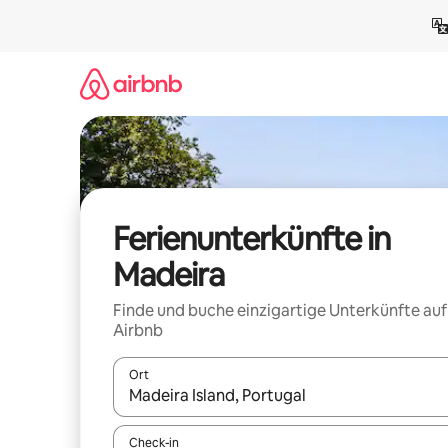
Zu
Inhalten
springen
Ferienunterkünfte in
Madeira
Finde und buche einzigartige Unterkünfte auf
Airbnb
Ort
Wenn Ergebnisse verfügbar sind, navigiere mit d
Check-in