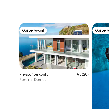
Gäste-Favorit
Gäste-Fa
Gäste-Favorit
Gäste-Fa
Privatunterkunft
Durchschnittliche 
5 (20)
Pereiras Domus