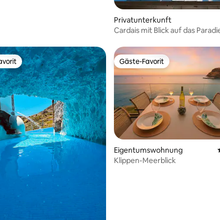
Privatunterkunft
Cardais mit Blick auf das Paradi
vorit
Gäste-Favorit
vorit
Gäste-Favorit
Bewertung: 5 von 5, 20 Bewertungen
Eigentumswohnung
Klippen-Meerblick