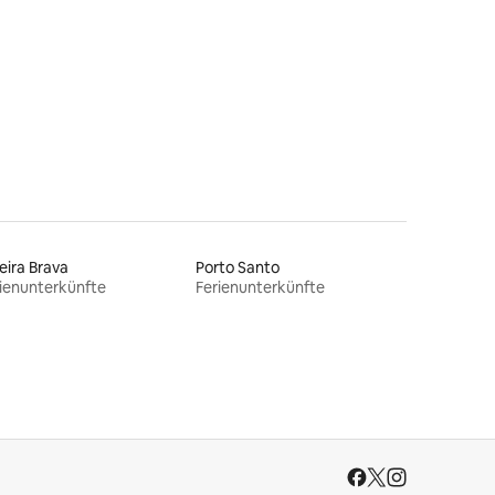
49 Bewertungen
eira Brava
Porto Santo
ienunterkünfte
Ferienunterkünfte