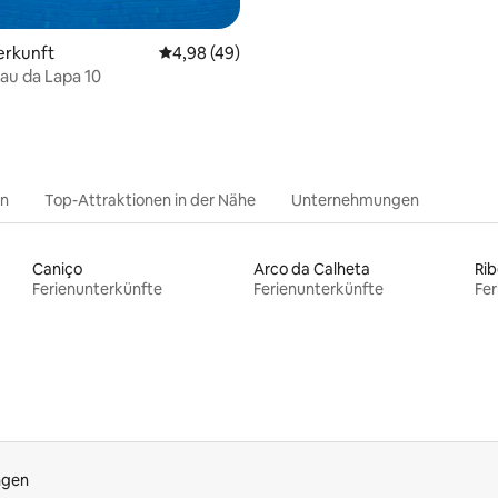
erkunft
Durchschnittliche Bewertung: 4,98 von 5, 
4,98 (49)
hau da Lapa 10
en
Top-Attraktionen in der Nähe
Unternehmungen
Caniço
Arco da Calheta
Rib
Ferienunterkünfte
Ferienunterkünfte
Fer
ngen