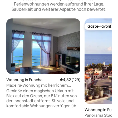
Ferienwohnungen werden aufgrund ihrer Lage,
Sauberkeit und weiterer Aspekte hoch bewertet.
Gäste-Favorit
Gäste-Favorit
Wohnung in Funchal
Durchschnittliche Bewertung: 4
4,82 (129)
Madeira-Wohnung mit herrlichem
Meerblick, Funchal.
Genieße einen magischen Urlaub mit
Blick auf den Ozean, nur 5 Minuten von
der Innenstadt entfernt. Stilvolle und
komfortable Wohnungen verfügen über
Wohnung in Funch
alle Annehmlichkeiten. Auf dem Dach
Panorama Studio
des Hauses gibt es eine Plattform, auf