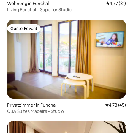
Wohnung in Funchal
Durchschnitt
4,77 (31)
Living Funchal – Superior Studio
Gäste-Favorit
Gäste-Favorit
Privatzimmer in Funchal
Durchschnitt
4,78 (45)
CBA Suites Madeira - Studio