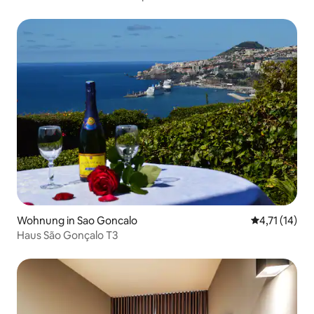
Wohnung in Sao Goncalo
Durchschnitt
4,71 (14)
Haus São Gonçalo T3