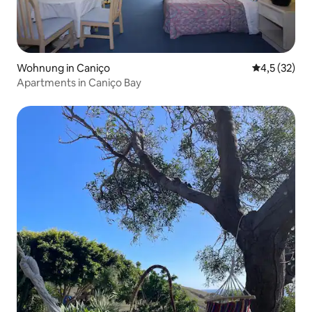
Wohnung in Caniço
Durchschnit
4,5 (32)
Apartments in Caniço Bay