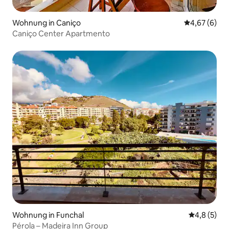
Wohnung in Caniço
Durchschnitt
4,67 (6)
Caniço Center Apartmento
Wohnung in Funchal
Durchschni
4,8 (5)
Pérola – Madeira Inn Group