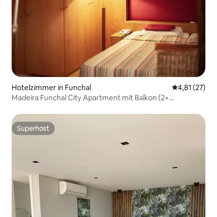
Hotelzimmer in Funchal
Durchschnitt
4,81 (27)
Madeira Funchal City Apartment mit Balkon (2+
Erwachsene)
Superhost
Superhost