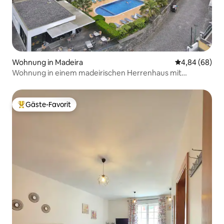
Wohnung in Madeira
Durchschnittl
4,84 (68)
Wohnung in einem madeirischen Herrenhaus mit
Meerblick
Gäste-Favorit
Beliebter Gäste-Favorit.