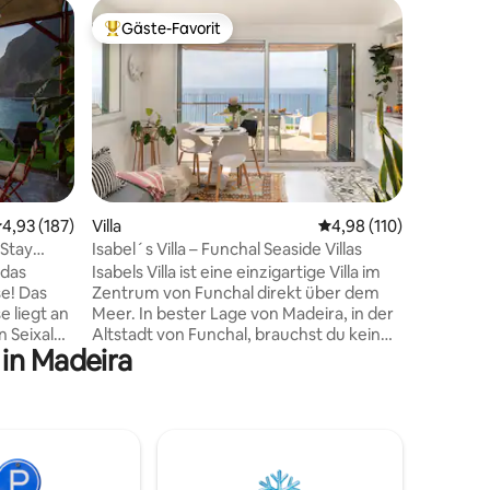
Zelt
Gäste-Favorit
Gäste
Beliebter Gäste-Favorit.
Beliebte
Endemisc
einem ve
Wache in 
umgeben
Permakult
der Natu
riechen kannst. Im Can
sonnigen 
ganze Jah
an — auc
09 Bewertungen
urchschnittliche Bewertung: 4,93 von 5, 187 Bewertungen
4,93 (187)
Villa
Durchschnittliche Bew
4,98 (110)
Madeira k
 Stay
Isabel´s Villa – Funchal Seaside Villas
regenera
 das
Isabels Villa ist eine einzigartige Villa im
Nachhalt
Das
Zentrum von Funchal direkt über dem
trifft, m
 liegt an
Meer. In bester Lage von Madeira, in der
und atem
 Seixal
Altstadt von Funchal, brauchst du kein
Meer und
 in Madeira
lick auf
Auto und kannst alle wichtigen
efblaue
Sehenswürdigkeiten zu Fuß erreichen.
ppen.
Sehr ruhige Lage, sie ist in ein
haus
hundertjähriges Grundstück eingefügt,
Besitz
in dem jedes Haus einen eigenen Bereich
s
und einen gemeinsamen Pool hat.
en
Moderne Villa mit 1 Schlafzimmer, WC