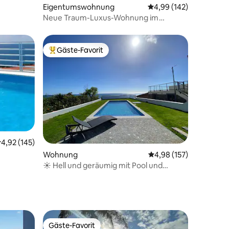
Eigentumswohnung
Durchschnittliche Bew
4,99 (142)
Neue Traum-Luxus-Wohnung im
Madeira Palace.
Gäste-Favorit
Beliebter Gäste-Favorit.
10 Bewertungen
urchschnittliche Bewertung: 4,92 von 5, 145 Bewertungen
4,92 (145)
Wohnung
Durchschnittliche Bew
4,98 (157)
☀️ Hell und geräumig mit Pool und
Meerblick :D
Gäste-Favorit