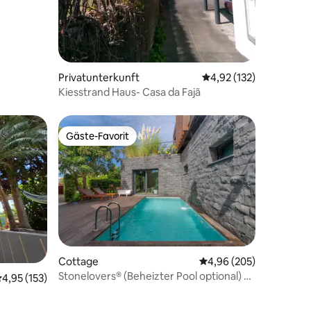
Privatunterkunft
Durchschnittliche Bew
4,92 (132)
Kiesstrand Haus- Casa da Fajã
Gäste-Favorit
Gäste-Favorit
Cottage
Durchschnittliche Bew
4,96 (205)
Stonelovers® (Beheizter Pool optional) –
93 Bewertungen
urchschnittliche Bewertung: 4,95 von 5, 153 Bewertungen
4,95 (153)
Einheit 3