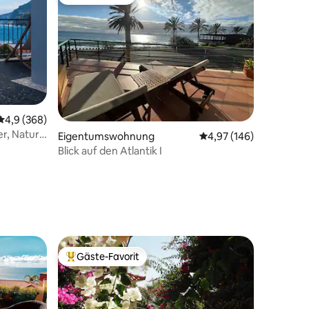
Gäste-Favorit
54 Bewertungen
Durchschnittliche Bewertung: 4,9 von 5, 368 Bewertungen
4,9 (368)
er, Natur
Eigentumswohnung
Durchschnittliche Bew
4,97 (146)
Blick auf den Atlantik I
Gäste-Favorit
Beliebter Gäste-Favorit.