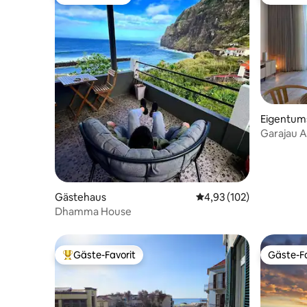
Gäste-Favorit
Gäste-Fa
Eigentu
Garajau 
Aussicht,
Gästehaus
Durchschnittliche Bewe
4,93 (102)
Dhamma House
Gäste-Favorit
Gäste-Fa
Beliebter Gäste-Favorit.
Gäste-Fa