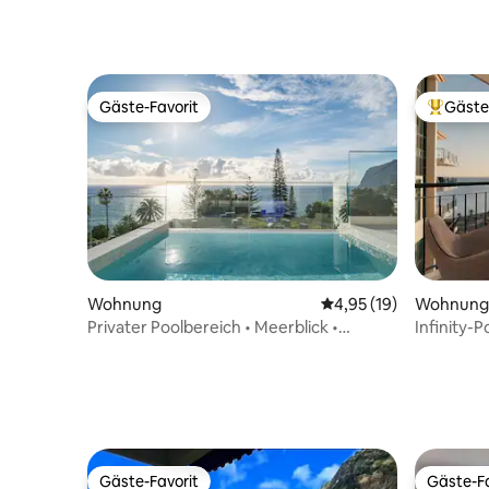
Gäste-Favorit
Gäste
Gäste-Favorit
Beliebte
Wohnung
Durchschnittliche Bew
4,95 (19)
Wohnung
Privater Poolbereich • Meerblick •
Infinity-
Funchal
Meerblic
Gäste-Favorit
Gäste-Fa