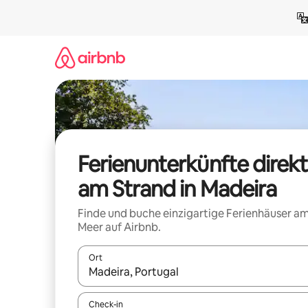
Zu
Inhalten
springen
Ferienunterkünfte direkt
am Strand in Madeira
Finde und buche einzigartige Ferienhäuser a
Meer auf Airbnb.
Ort
Wenn Ergebnisse verfügbar sind, navigiere mit d
Check-in