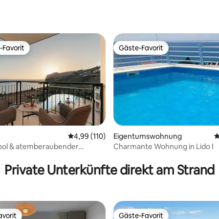
-Favorit
Gäste-Favorit
r Gäste-Favorit.
Gäste-Favorit
ertung: 4,95 von 5, 19 Bewertungen
Durchschnittliche Bewertung: 4,99 von 5, 1
4,99 (110)
Eigentumswohnung
D
Pool & atemberaubender
Charmante Wohnung in Lido I
k bei Sonnenuntergang
Private Unterkünfte direkt am Strand
vorit
Gäste-Favorit