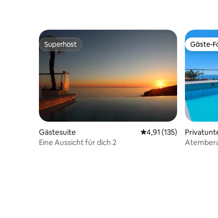
Superhost
Gäste-Fa
Superhost
Gäste-Fa
Gästesuite
Durchschnittliche Bew
4,91 (135)
Privatunt
Eine Aussicht für dich 2
Atemberau
Schlafzim