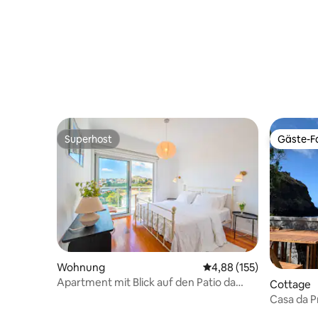
Superhost
Gäste-Fa
Superhost
Gäste-Fa
Wohnung
Durchschnittliche Bewe
4,88 (155)
Apartment mit Blick auf den Patio da
Cottage
Achada
Casa da P