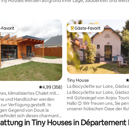
e Tiny Houses werden aufgrund ihrer Lage, Sauberkeit und wei
-Favorit
Gäste-Favorit
r Gäste-Favorit.
Beliebter Gäste-Favorit.
rtung: 4,93 von 5, 134 Bewertungen
Tiny House
D
La Biocyclette sur Loire, Gäst
Durchschnittliche Bewertung: 4,99 von 5, 3
4,99 (358)
Aperitif gratis
La Biocyclette sur Loire, Gäst
es, klimatisiertes Chalet mit
mit Gütesiegel von Anjou Touri
 und Internet
he und Handtücher werden
Hallo 😊 Wir freuen uns, Sie per
 zur Verfügung gestellt. In
unserer hübschen Oase der R
igen Gegend von Doué la
begrüßen zu dürfen, in der der
befindet sich dieses charmante
vor Mensch und Natur unsere
tattung in Tiny Houses in Département 
 Ende des Gartens der
Überzeugung ist! ☀️Ventilator und
r, mit völliger Unabhängigkeit