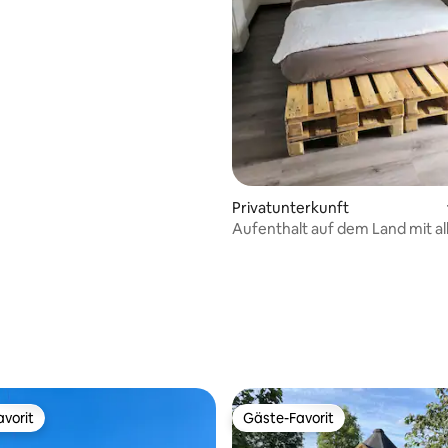
Privatunterkunft
Aufenthalt auf dem Land mit al
Annehmlichkeiten
Bewertung: 5 von 5, 19 Bewertungen
vorit
Gäste-Favorit
vorit
Gäste-Favorit