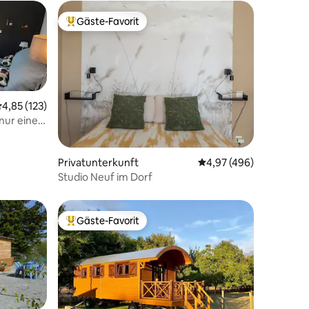
Gäste-Favorit
Beliebter Gäste-Favorit.
urchschnittliche Bewertung: 4,85 von 5, 123 Bewertungen
4,85 (123)
 nur einen
tfernt.
74 Bewertungen
Privatunterkunft
Durchschnittliche Bew
4,97 (496)
Studio Neuf im Dorf
Gäste-Favorit
Beliebter Gäste-Favorit.