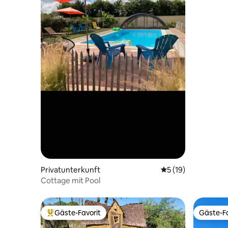
Privatunterkunft
Durchschnittliche 
5 (19)
Cottage mit Pool
Gäste-Favorit
Gäste-Fa
Beliebter Gäste-Favorit.
Gäste-Fa