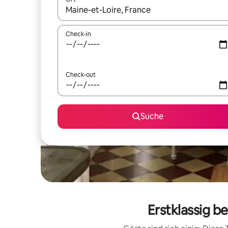
Wenn Ergebnisse verfügbar sind, navigiere mit d
Check-in
Check-out
Suche
Erstklassig b