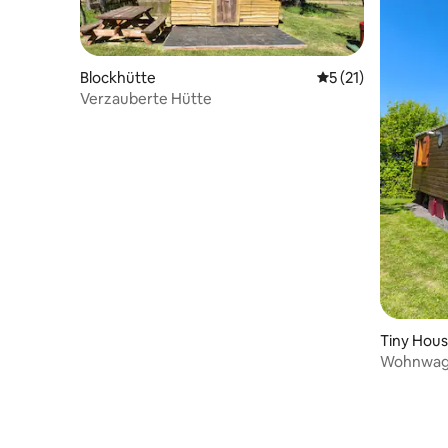
Blockhütte
Durchschnittliche
5 (21)
Verzauberte Hütte
Tiny Hou
Wohnwagen
Pâquerie