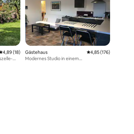
Durchschnittliche Bewertung: 4,89 von 5, 18 Bewertungen
4,89 (18)
Gästehaus
Durchschnittliche Bew
4,85 (176)
zelle-
Modernes Studio in einem
mittelalterlichen Dorf
40 Bewertungen