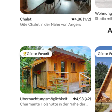
Wohnung
Studio mi
Chalet
Durchschnittliche Bewe
4,86 (172)
Gite Chalet in der Nähe von Angers
A
Gäste-Favorit
Gäste-Fa
Beliebter Gäste-Favorit.
Gäste-Fa
Übernachtungsmöglichkeit
Durchschnittliche Bew
4,98 (42)
Charmante Holzhütte in der Nähe der
Ufer der Loire