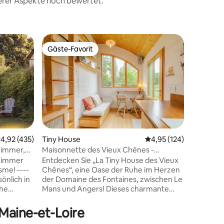
terer Aspekte hoch bewertet.
Tiny Hou
Gäste-Favorit
Gäste-F
Gäste-Favorit
Gäste-F
Chalet de
Sauna
Kleines E
renoviert
Sauna. Id
Aufentha
vom Stad
Auto entfernt. Besuc
erlaubt. 
oder 2 P
urchschnittliche Bewertung: 4,92 von 5, 435 Bewertungen
4,92 (435)
Tiny House
Durchschnittliche Bew
4,95 (124)
Personen
ezimmer,
Maisonnette des Vieux Chênes -
58 Bewertungen
Die Ein-
Naturunterkunft
ezimmer
Entdecken Sie „La Tiny House des Vieux
die Uhr k
sme! ----
Chênes“, eine Oase der Ruhe im Herzen
die Saun
sönlich in
der Domaine des Fontaines, zwischen Le
Begrenzu
uhe
Mans und Angers! Dieses charmante
Whirlpool
 Respekt
Tiny House bietet Ihnen ein einzigartiges
nutzbar
Erlebnis in der Nähe der Natur, auf einer
Maine-et-Loire
Lichtung, umgeben von alten Eichen, am