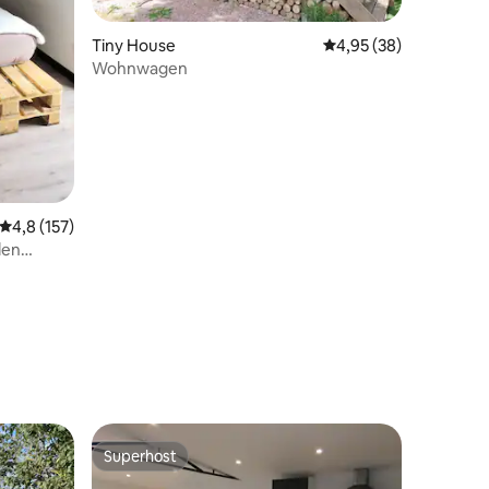
Tiny House
Durchschnittliche Be
4,95 (38)
Wohnwagen
Durchschnittliche Bewertung: 4,8 von 5, 157 Bewertungen
4,8 (157)
len
Superhost
Superhost