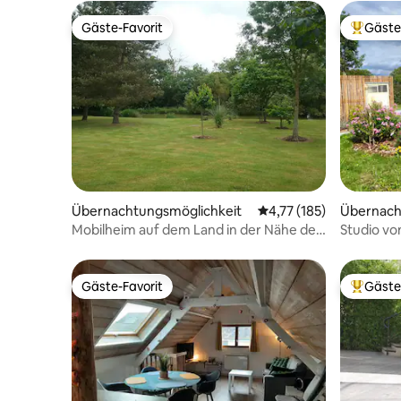
Gäste-Favorit
Gäste
Gäste-Favorit
Beliebte
Übernachtungsmöglichkeit
Durchschnittliche Bew
4,77 (185)
Übernach
Mobilheim auf dem Land in der Nähe des
Studio von
Puy du Fou in der Nähe des Puy
Vallée du 
Gäste-Favorit
Gäste
Gäste-Favorit
Beliebte