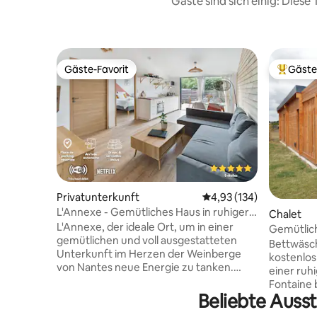
Gäste sind sich einig: Dies
Gäste-Favorit
Gäste
Gäste-Favorit
Beliebte
Privatunterkunft
Durchschnittliche Bewe
4,93 (134)
L'Annexe - Gemütliches Haus in ruhiger
Chalet
Lage mit Garten
L'Annexe, der ideale Ort, um in einer
Gemütlich
gemütlichen und voll ausgestatteten
Parkplatz
Bettwäsc
Unterkunft im Herzen der Weinberge
kostenlos
von Nantes neue Energie zu tanken.
einer ruh
Entspannen Sie sich auf der Südterrasse,
Fontaine 
genießen Sie die raffinierte Dekoration
Beliebte Auss
Chalet am
dieser neuen Unterkunft, genießen Sie
Eigentüme