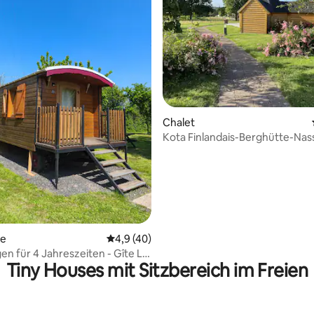
 Bewertung: 5 von 5, 21 Bewertungen
Chalet
Kota Finlandais-Berghütte-Nass
Klassisch-Park
se
Durchschnittliche Bewertung: 4,9 von 5, 
4,9 (40)
 für 4 Jahreszeiten - Gîte La
Tiny Houses mit Sitzbereich im Freien