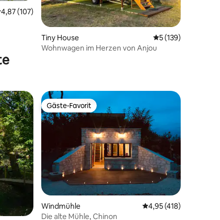
urchschnittliche Bewertung: 4,87 von 5, 107 Bewertungen
4,87 (107)
72 Bewertungen
Tiny House
Durchschnittliche 
5 (139)
Wohnwagen im Herzen von Anjou
te
Gäste-Favorit
Gäste-Favorit
Windmühle
Durchschnittliche Bew
4,95 (418)
Die alte Mühle, Chinon