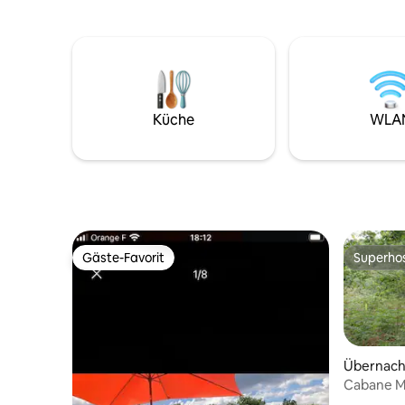
den Charme von Clisson (5 Min.), Nantes
und Priva
(20 Min. mit dem Zug, Bahnhof 500 m),
helles Wo
das Meer (1 Std.) oder den Puy du Fou (35
notwendi
Min.)... Kostenlose Parkplätze, WLAN, TV
mit Ankle
mit Netflix, Arbeitsbereich, Kaffee/Tee
ein Bade
stehen zur Verfügung... L'Annexe, ein
Dusche u
idealer und ruhiger Ort für eine Pause.
werden B
Küche
WLA
Verfügung 
klimatisie
ausgestat
Gäste-Favorit
Superho
Gäste-Favorit
Superho
Übernach
Cabane M