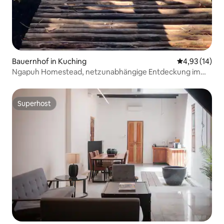
Bauernhof in Kuching
Durchschnitt
4,93 (14)
Ngapuh Homestead, netzunabhängige Entdeckung im
Regenwald
Superhost
Superhost