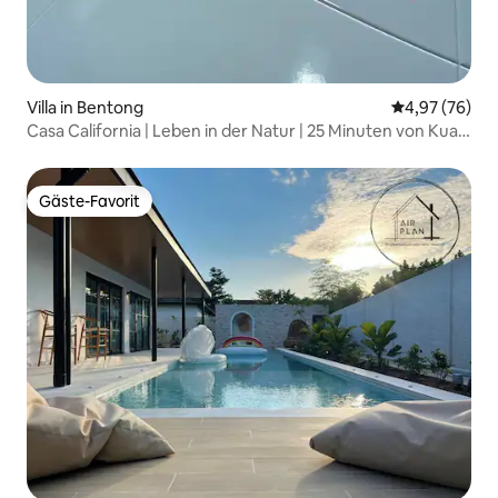
Villa in Bentong
Durchschnittl
4,97 (76)
Casa California | Leben in der Natur | 25 Minuten von Kuala
Lumpur entfernt
Gäste-Favorit
Gäste-Favorit