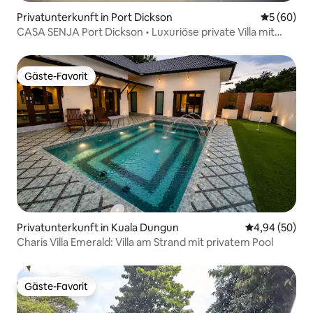
Privatunterkunft in Port Dickson
Durchschni
5 (60)
CASA SENJA Port Dickson • Luxuriöse private Villa mit
Pool
Gäste-Favorit
Gäste-Favorit
Privatunterkunft in Kuala Dungun
Durchschnittl
4,94 (50)
Charis Villa Emerald: Villa am Strand mit privatem Pool
Gäste-Favorit
Gäste-Favorit