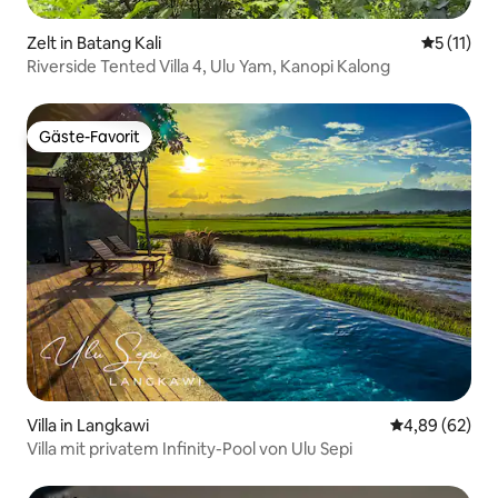
Zelt in Batang Kali
Durchschn
5 (11)
Riverside Tented Villa 4, Ulu Yam, Kanopi Kalong
Gäste-Favorit
Gäste-Favorit
Villa in Langkawi
Durchschnittl
4,89 (62)
Villa mit privatem Infinity-Pool von Ulu Sepi