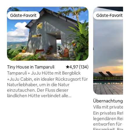
Gäste-Favorit
Gäste-Favorit
Gäste-Favorit
Gäste-Favorit
Tiny House in Tamparuli
Durchschnittliche Bewertung: 4
4,97 (134)
Tamparuli + JuJu Hütte mit Bergblick
+JuJu Cabin, ein idealer Rückzugsort für
Naturliebhaber, um in die Natur
einzutauchen. Der Fluss dieser
ländlichen Hütte verbindet alle
Übernachtungsmög
natürlichen Elemente in Harmonie: ein
n Langkawi
gemütliches Wohnzimmer, ein
Villa mit privatem I
Regenduschen-Badezimmer,
Langkawi
Ein privates Refug
Wendeltreppen, die zu einem Loft-
legendären Reisfe
Schlafzimmer führen, und zum
entworfen für diej
Aufwachen mit herrlichem Blick auf das
Einsamkeit, Roma