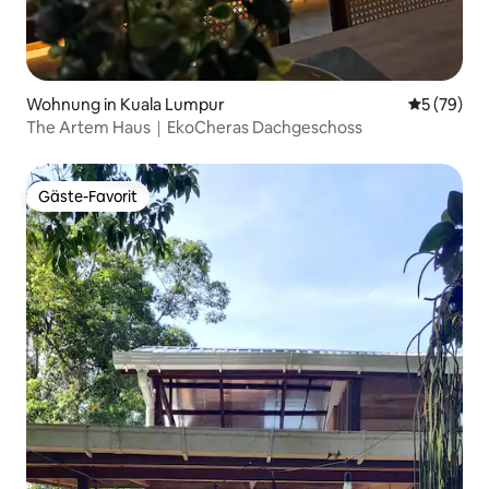
Wohnung in Kuala Lumpur
Durchschni
5 (79)
The Artem Haus｜EkoCheras Dachgeschoss
Gäste-Favorit
Gäste-Favorit