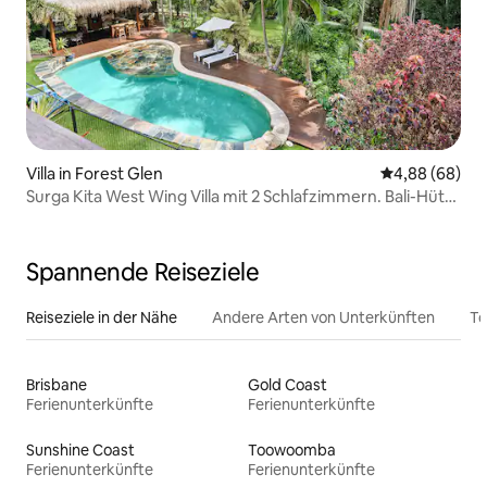
Villa in Forest Glen
Durchschnittl
4,88 (68)
Surga Kita West Wing Villa mit 2 Schlafzimmern. Bali-Hütte
& Pool
Spannende Reiseziele
Reiseziele in der Nähe
Andere Arten von Unterkünften
To
Brisbane
Gold Coast
Ferienunterkünfte
Ferienunterkünfte
Sunshine Coast
Toowoomba
Ferienunterkünfte
Ferienunterkünfte