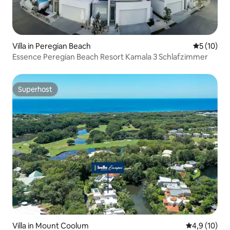
Villa in Peregian Beach
Durchschn
5 (10)
Essence Peregian Beach Resort Kamala 3 Schlafzimmer
Superhost
Superhost
Villa in Mount Coolum
Durchschnit
4,9 (10)