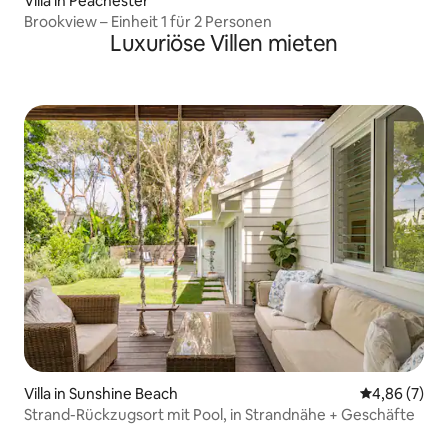
Villa in Peachester
Brookview – Einheit 1 für 2 Personen
Luxuriöse Villen mieten
Villa in Sunshine Beach
Durchschnitt
4,86 (7)
Strand-Rückzugsort mit Pool, in Strandnähe + Geschäfte