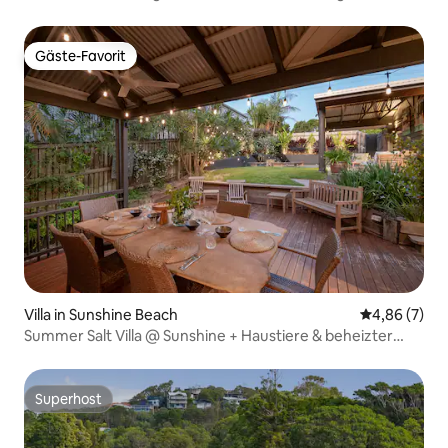
Gäste-Favorit
Gäste-Favorit
Villa in Sunshine Beach
Durchschnitt
4,86 (7)
Summer Salt Villa @ Sunshine + Haustiere & beheizter
Pool
Superhost
Superhost