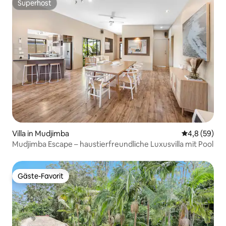
Superhost
Superhost
Villa in Mudjimba
Durchschnitt
4,8 (59)
Mudjimba Escape – haustierfreundliche Luxusvilla mit Pool
Gäste-Favorit
Gäste-Favorit