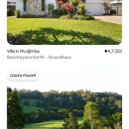
Villa in Mudjimba
Durchschnit
4,7 (20)
Beecheyana North – Strandhaus
Gäste-Favorit
Gäste-Favorit