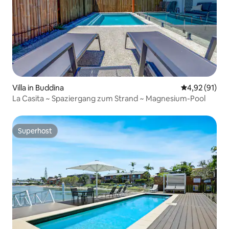
Villa in Buddina
Durchschnitt
4,92 (91)
La Casita ~ Spaziergang zum Strand ~ Magnesium-Pool
Superhost
Superhost