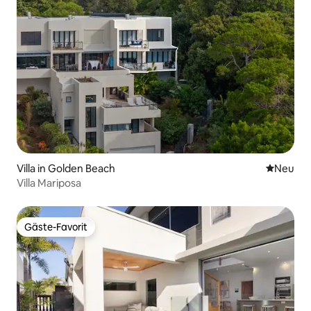
Villa in Golden Beach
Neue Unt
Neu
Villa Mariposa
Gäste-Favorit
Gäste-Favorit