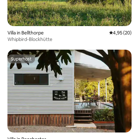
Villa in Bellthorpe
Durchschnittl
4,95 (20)
Whipbird-Blockhütte
Superhost
Superhost