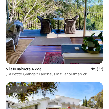
Villa in Balmoral Ridge
Durchschn
5 (37)
„La Petite Grange“: Landhaus mit Panoramablick
Superhost
Superhost