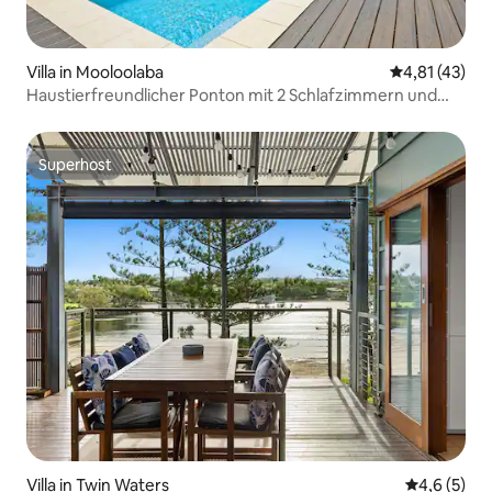
Villa in Mooloolaba
Durchschnitt
4,81 (43)
Haustierfreundlicher Ponton mit 2 Schlafzimmern und
Pool am Wasser
Superhost
Superhost
Villa in Twin Waters
Durchschni
4,6 (5)