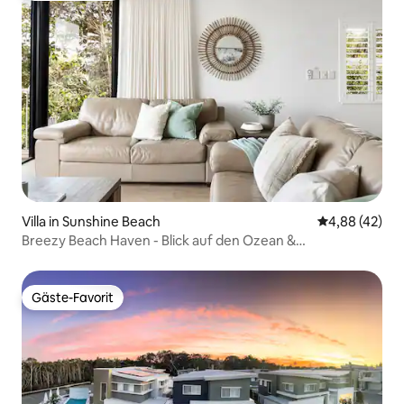
Villa in Sunshine Beach
Durchschnittl
4,88 (42)
Breezy Beach Haven - Blick auf den Ozean &
Dachterrasse
Gäste-Favorit
Gäste-Favorit