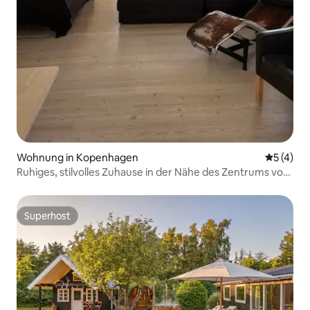
Wohnung in Kopenhagen
Durchsch
5 (4)
Ruhiges, stilvolles Zuhause in der Nähe des Zentrums von
Kopenhagen
Superhost
Superhost