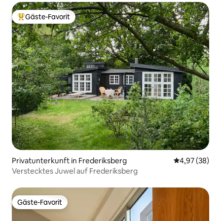
Gäste-Favorit
Beliebter Gäste-Favorit.
Privatunterkunft in Frederiksberg
Durchschnittl
4,97 (38)
Verstecktes Juwel auf Frederiksberg
Gäste-Favorit
Gäste-Favorit