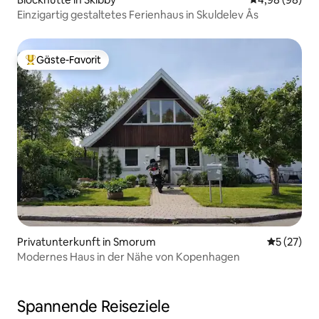
Einzigartig gestaltetes Ferienhaus in Skuldelev Ås
Gäste-Favorit
Beliebter Gäste-Favorit.
Privatunterkunft in Smorum
Durchschn
5 (27)
Modernes Haus in der Nähe von Kopenhagen
Spannende Reiseziele