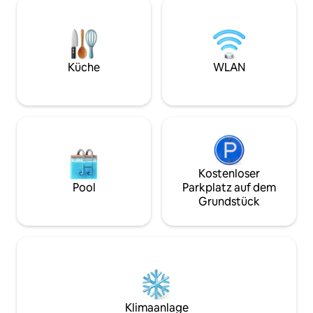
Dachterrasse • Kontaktloser Zugang
Anbindung an die 
und Kundensupport rund um die Uhr •
Verkehrsmittel, ei
Früher Check-in und später Check-out
Lebensmittelgesch
(auf Anfrage gegen Aufpreis) • Jede
Stadtzentrum, Re
Unterkunft wird vor deiner Ankunft
kulturelle Sehens
Küche
WLAN
professionell nach unserem 80-stufigen
Optionale Dienstl
„Ridiculously Clean“-Standard gereinigt.
Flughafentransfers
Chauffeur-Service
verfügbar.
Kostenloser
Pool
Parkplatz auf dem
Grundstück
Klimaanlage