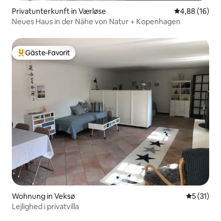
Privatunterkunft in Værløse
Durchschnitt
4,88 (16)
Neues Haus in der Nähe von Natur + Kopenhagen
Gäste-Favorit
Beliebter Gäste-Favorit.
Wohnung in Veksø
Durchschn
5 (31)
Lejlighed i privatvilla