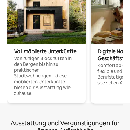
Voll möblierte Unterkünfte
Digitale Noma
Geschäftsrei
Von ruhigen Blockhütten in
den Bergen bis hin zu
Komfortable Un
praktischen
flexible und o
Stadtwohnungen – diese
Berufstätige 
möblierten Unterkünfte
speziellen Arbe
bieten dir Ausstattung wie
zuhause.
Ausstattung und Vergünstigungen für