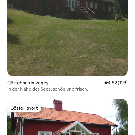
Gästehaus in Vegby
Durchschnittl
4,82 (128)
In der Nähe des Sees, schön und frisch.
Gäste-Favorit
Gäste-Favorit