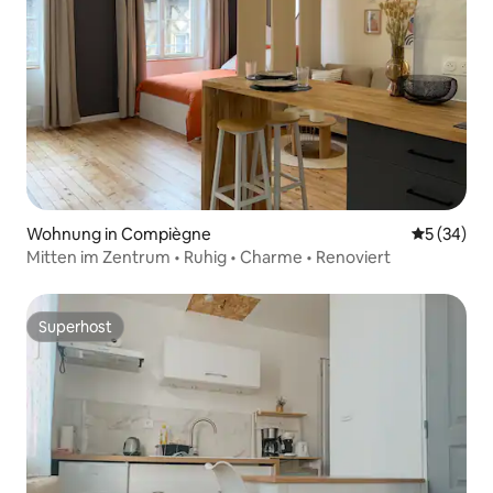
Wohnung in Compiègne
Durchschni
5 (34)
Mitten im Zentrum • Ruhig • Charme • Renoviert
Superhost
Superhost