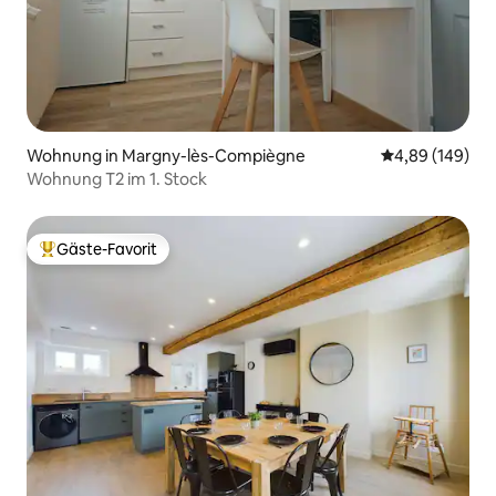
Wohnung in Margny-lès-Compiègne
Durchschnittli
4,89 (149)
Wohnung T2 im 1. Stock
Gäste-Favorit
Beliebter Gäste-Favorit.