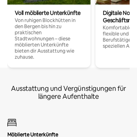
Voll möblierte Unterkünfte
Digitale Noma
Geschäftsrei
Von ruhigen Blockhütten in
den Bergen bis hin zu
Komfortable Un
praktischen
flexible und o
Stadtwohnungen – diese
Berufstätige 
möblierten Unterkünfte
speziellen Arbe
bieten dir Ausstattung wie
zuhause.
Ausstattung und Vergünstigungen für
längere Aufenthalte
Möblierte Unterkünfte