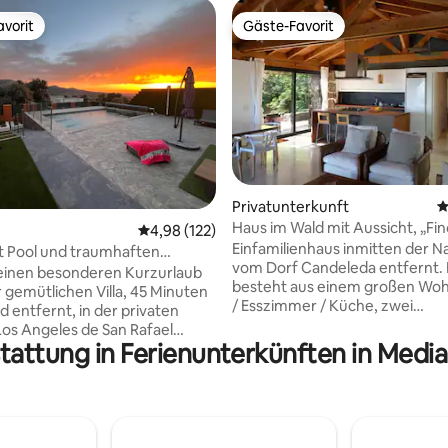
vorit
Gäste-Favorit
vorit
Gäste-Favorit
Privatunterkunft
D
rtung: 4,94 von 5, 254 Bewertungen
Haus im Wald mit Aussicht, „Fin
Durchschnittliche Bewertung: 4,98 von 5, 1
4,98 (122)
Cantuesos“
Einfamilienhaus inmitten der N
t Pool und traumhaften
vom Dorf Candeleda entfernt. 
ntergängen
einen besonderen Kurzurlaub
besteht aus einem großen W
r gemütlichen Villa, 45 Minuten
/ Esszimmer / Küche, zwei
d entfernt, in der privaten
Schlafzimmern und zwei Bädern
Los Angeles de San Rafael
einer einzigen Ebene ohne
tattung in Ferienunterkünften in Medi
. Ein charmantes Haus mit
Höhenunterschied angeordnet 
 Design, mit 3 Schlafzimmern:
Raum im Untergeschoss wird n
em 1,50 Bett und 1 mit einem
vermietet). Das Hotel liegt in 
t. Sie verfügt über 2
von La Tijera, auf einem Grund
r, eines davon en suite mit
7000 m2 Wald am Berghang mi
leidezimmer. Alles steht für