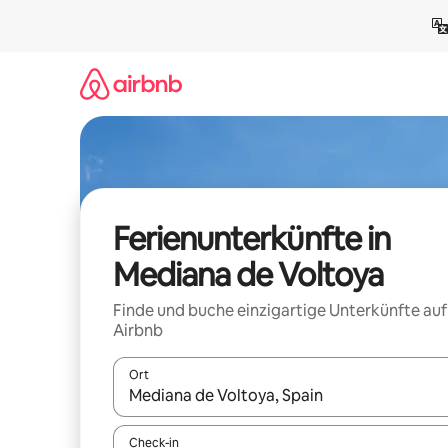
Zu
Inhalten
springen
Ferienunterkünfte in
Mediana de Voltoya
Finde und buche einzigartige Unterkünfte auf
Airbnb
Ort
Wenn Ergebnisse verfügbar sind, navigiere mit d
Check-in