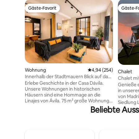
Gäste-Favorit
Gäste-Fa
Gäste-Favorit
Gäste-Fa
Wohnung
Durchschnittliche Bewe
4,94 (254)
Chalet
Innerhalb der Stadtmauern Blick auf das
Chalet mi
Schloss aus dem 13. Jahrhundert
Erlebe Geschichte in der Casa Dávila.
Sonnenu
Genieße 
Parkplatz Klimaanlage
Unsere Wohnungen in historischen
in unsere
Häusern sind eine Hommage an die
von Madri
Linajes von Ávila. 75 m² große Wohnung
Siedlung 
mit uneingeschränktem Blick nach
Beliebte Auss
(Segovia)
außen, innerhalb der Stadtmauern
modernem
gelegen. Inmitten von Kunstwerken und
2 mit ein
edlen Baumwollbettlaken bieten die
Doppelbet
Balkone einen einzigartigen Blick auf den
Badezimme
Palast aus dem 13. Jahrhundert, der sich
einem Ank