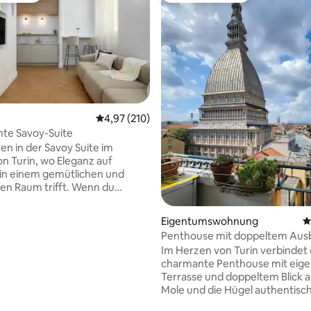
rtung: 4,97 von 5, 186 Bewertungen
Durchschnittliche Bewertung: 4,97 von 5, 2
4,97 (210)
nte Savoy-Suite
n in der Savoy Suite im
n Turin, wo Eleganz auf
in einem gemütlichen und
en Raum trifft. Wenn du
, wirst du von der
onischen Schönheit, die dich
Eigentumswohnung
D
sziniert sein, eine perfekte
Penthouse mit doppeltem Ausb
 aus historischem Charme und
und die Skyline von Turin
Im Herzen von Turin verbindet 
esign. Die stilvolle, voll
charmante Penthouse mit eige
tete Suite bietet ultimativen
Terrasse und doppeltem Blick 
nd sorgt für einen
Mole und die Hügel authentisc
n Aufenthalt. Ideal für Paare
Charakter mit durchdachtem 
s. Egal, ob du die