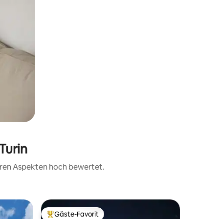
Turin
teren Aspekten hoch bewertet.
Wohnun
Gäste-Favorit
Gäste
Beliebter Gäste-Favorit.
Beliebte