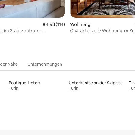
ertung: 4,94 von 5, 33 Bewertungen
Durchschnittliche Bewertung: 4,93 von 5, 1
4,93 (114)
Wohnung
t im Stadtzentrum –
Charaktervolle Wohnung im Z
hes Museum
von Turin
 der Nähe
Unternehmungen
Boutique-Hotels
Unterkünfte an der Skipiste
Tin
Turin
Turin
Tur