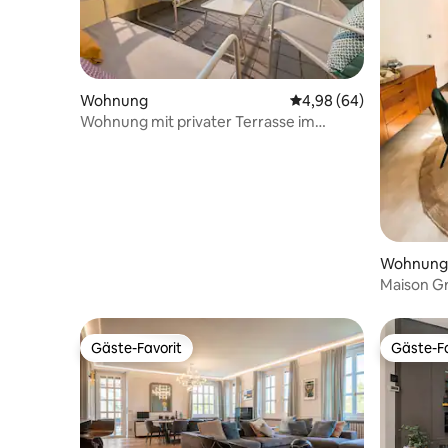
Wohnung
Durchschnittliche Bew
4,98 (64)
Wohnung mit privater Terrasse im
Zentrum von Turin
Wohnung
Maison Gr
Zentrum
Gäste-Favorit
Gäste-Fa
Gäste-Favorit
Gäste-Fa