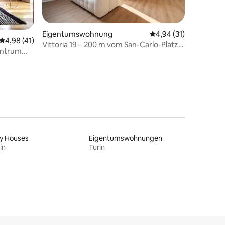
Eigentumswohnung
Durchschnittliche Be
4,94 (31)
14 Bewertungen
Durchschnittliche Bewertung: 4,98 von 5, 41 Bewertungen
4,98 (41)
Vittoria 19 – 200 m vom San-Carlo-Platz –
entrum
Ägyptisches Museum
y Houses
Eigentumswohnungen
in
Turin