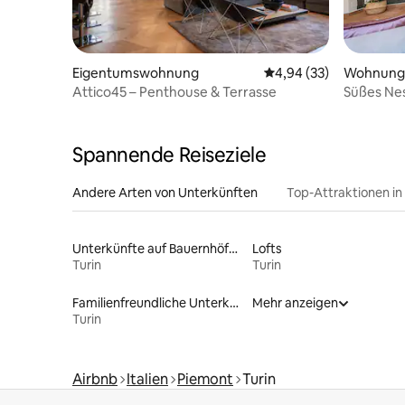
Eigentumswohnung
Durchschnittliche Bew
4,94 (33)
Wohnung
Attico45 – Penthouse & Terrasse
Süßes Nes
Ägyptisc
Spannende Reiseziele
Andere Arten von Unterkünften
Top-Attraktionen in
Unterkünfte auf Bauernhöfen
Lofts
Turin
Turin
Familienfreundliche Unterkünfte
Mehr anzeigen
Turin
Airbnb
Italien
Piemont
Turin