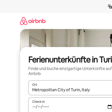
Zu
Inhalten
springen
Ferienunterkünfte in Tur
Finde und buche einzigartige Unterkünfte auf
Airbnb
Ort
Wenn Ergebnisse verfügbar sind, navigiere mit d
Check-in