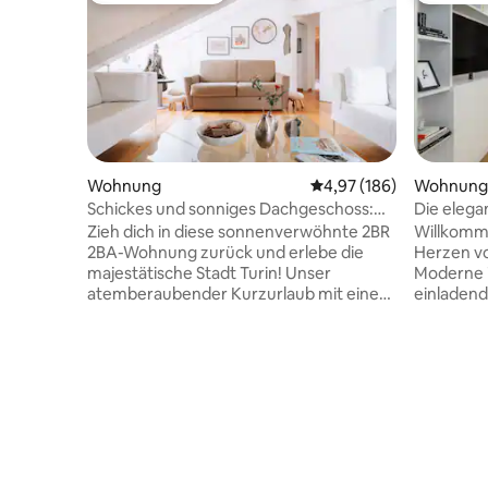
Wohnung
Durchschnittliche Bewe
4,97 (186)
Wohnung
Schickes und sonniges Dachgeschoss:
Die elega
Alles in der Nähe ~ Klimaanlage und
Zieh dich in diese sonnenverwöhnte 2BR
Willkomme
WLAN
2BA-Wohnung zurück und erlebe die
Herzen vo
majestätische Stadt Turin! Unser
Moderne 
atemberaubender Kurzurlaub mit einem
einladend
modernen Design, das durch natürliches
eintrittst
Sonnenlicht akzentuiert ist, liegt in
architekt
bester Lage, sodass du die Stadt leicht
umgibt, fa
erkunden kannst, indem du ihre
Mischung
historischen Sehenswürdigkeiten und
modernem D
aufregenden Attraktionen entdeckst. ✔
ausgestat
2 komfortable Schlafzimmer mit King-
Komfort u
Size-Bett ✔ Sonniges offenes
angenehme
Wohnzimmer + Schlafsofa ✔ Voll
und Single