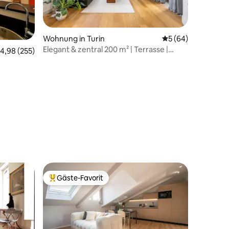
Wohnung in Turin
Durchschnittliche
5 (64)
Elegant & zentral 200 m² | Terrasse |
urchschnittliche Bewertung: 4,98 von 5, 255 Bewertungen
4,98 (255)
Whirlpool
45 Bewertungen
Gäste-Favorit
Beliebter Gäste-Favorit.