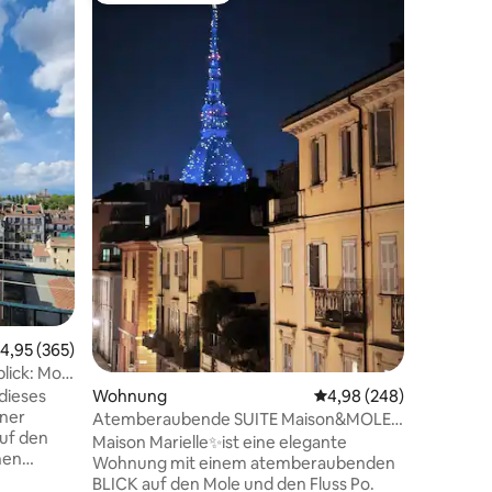
Die Ecke
Die Ecke 
der Piazz
Borgo Po
Stadtzentrum 
sehr pano
zweiten 
historis
drei Sch
10 Bewertungen
Küche. D
Fußgänge
voller Ge
Öffentlic
Piazza G
gegen Ge
Supermar
Haus ent
urchschnittliche Bewertung: 4,95 von 5, 365 Bewertungen
4,95 (365)
lick: Mole
Wohnung
Durchschnittliche Bew
4,98 (248)
dieses
ner
Atemberaubende SUITE Maison&MOLE
auf den
mit Aussicht im Herzen von Turin
Maison Marielle✨ist eine elegante
hen
Wohnung mit einem atemberaubenden
Komfort
BLICK auf den Mole und den Fluss Po.