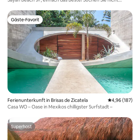
weiter!
Gäste-Favorit
Gäste-Favorit
Ferienunterkunft in Brisas de Zicatela
Durchschnittli
4,96 (187)
Casa WO – Oase in Mexikos chilligster Surfstadt –
Superhost
Superhost