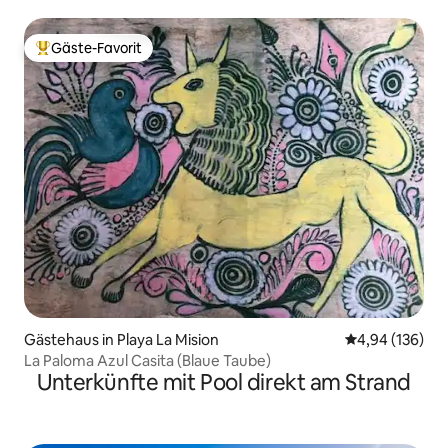
Weinanbaugebiet
Gäste-Favorit
Beliebter Gäste-Favorit.
Gästehaus in Playa La Mision
Durchschnittli
4,94 (136)
La Paloma Azul Casita (Blaue Taube)
Unterkünfte mit Pool direkt am Strand