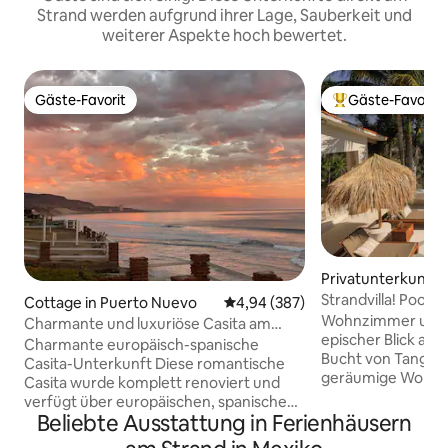
Strand werden aufgrund ihrer Lage, Sauberkeit und
weiterer Aspekte hoch bewertet.
Gäste-Favorit
Gäste-Favorit
Gäste-Favorit
Beliebter Gäste-F
Privatunterkunft i
cita
Strandvilla! Pool,
Cottage in Puerto Nuevo
Durchschnittliche Bewertung: 4
4,94 (387)
Privatstrand + 16
Wohnzimmer und E
Charmante und luxuriöse Casita am
epischer Blick auf 
Meer ~
Charmante europäisch-spanische
Bucht von Tangol
Casita-Unterkunft Diese romantische
geräumige Wohn- 
Casita wurde komplett renoviert und
Unternimm eine 
verfügt über europäischen, spanischem
zur abgelegenen B
Beliebte Ausstattung in Ferienhäusern
Charme, eine schicke Küche, ein
am Pool in der H
traumhaftes Himmelbett mit luxuriöser