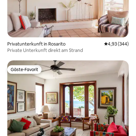
Privatunterkunft in Rosarito
Durchschnittli
4,93 (344)
Private Unterkunft direkt am Strand
Gäste-Favorit
Gäste-Favorit