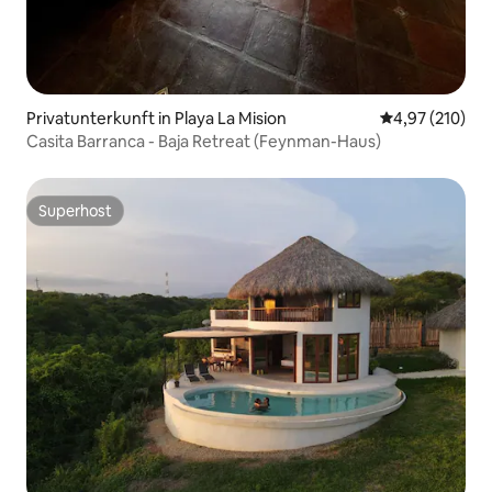
Privatunterkunft in Playa La Mision
Durchschnittl
4,97 (210)
Casita Barranca - Baja Retreat (Feynman-Haus)
Superhost
Superhost