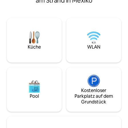
am Strand in Mexiko
wandere hinauf z
Bettwäsche und einen gemütlichen
Sonnenterrasse! Zehn Minuten nach La
Holzofen. Entspanne dich auf der
Crucecita Centro,
Gartenterrasse neben einem
Einkaufsmöglichke
sprudelnden Brunnen oder zieh dich in
den anderen 30+ S
die private Palapa auf der Dachterrasse
Umgebung. Oder b
zurück, um einen Panoramablick auf den
nutze die voll aus
Ozean zu genießen, ein Queensize-Bett,
Klimaanlagen in al
eine Schaukel und Barhocker, die sich
WLAN und Wasch
perfekt für einen Toast bei
Küche
WLAN
Schlafplätze für bi
Sonnenuntergang eignen.
basiert auf der An
Gemeinschaftsstufen führen hinab zu
einem abgelegenen Strandzugang mit
kilometerlangen Spazierwegen bei
Ebbe.
Kostenloser
Pool
Parkplatz auf dem
Grundstück