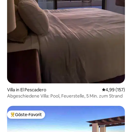
Villa in El Pescadero
Durchschnittl
4,99 (157)
Abgeschiedene Villa: Pool, Feuerstelle, 5 Min. zum Strand
Gäste-Favorit
Beliebter Gäste-Favorit.