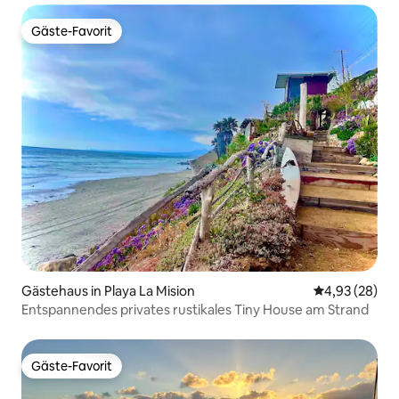
Gäste-Favorit
Gäste-Favorit
Gästehaus in Playa La Mision
Durchschnittl
4,93 (28)
Entspannendes privates rustikales Tiny House am Strand
Gäste-Favorit
Gäste-Favorit