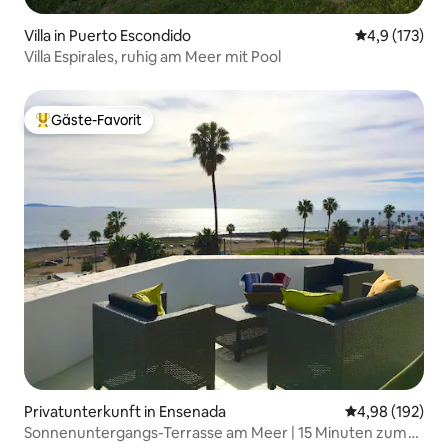
Villa in Puerto Escondido
Durchschnitt
4,9 (173)
Villa Espirales, ruhig am Meer mit Pool
Gäste-Favorit
Beliebter Gäste-Favorit.
Privatunterkunft in Ensenada
Durchschnittli
4,98 (192)
Sonnenuntergangs-Terrasse am Meer | 15 Minuten zum