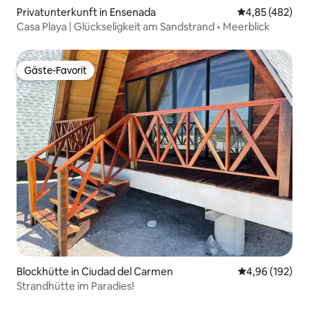
Privatunterkunft in Ensenada
Durchschnittli
4,85 (482)
Casa Playa | Glückseligkeit am Sandstrand • Meerblick
Gäste-Favorit
Gäste-Favorit
Blockhütte in Ciudad del Carmen
Durchschnittli
4,96 (192)
Strandhütte im Paradies!