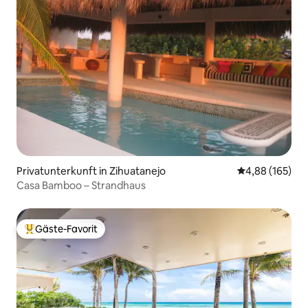
Privatunterkunft in Zihuatanejo
Durchschnittli
4,88 (165)
Casa Bamboo – Strandhaus
Gäste-Favorit
Beliebter Gäste-Favorit.