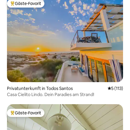
Gäste-Favorit
Beliebter Gäste-Favorit.
Privatunterkunft in Todos Santos
Durchschni
5 (113)
Casa Cielito Lindo. Dein Paradies am Strand!
Gäste-Favorit
Beliebter Gäste-Favorit.