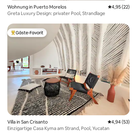
Wohnung in Puerto Morelos
Durchschnitt
4,95 (22)
Greta Luxury Design: privater Pool, Strandlage
Gäste-Favorit
Beliebter Gäste-Favorit.
Villa in San Crisanto
Durchschnittl
4,94 (53)
Einzigartige Casa Kyma am Strand, Pool, Yucatan