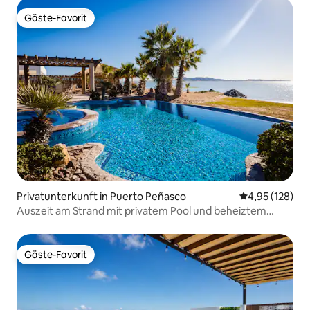
Gäste-Favorit
Gäste-Favorit
Privatunterkunft in Puerto Peñasco
Durchschnittl
4,95 (128)
Auszeit am Strand mit privatem Pool und beheiztem
Whirlpool
Gäste-Favorit
Gäste-Favorit