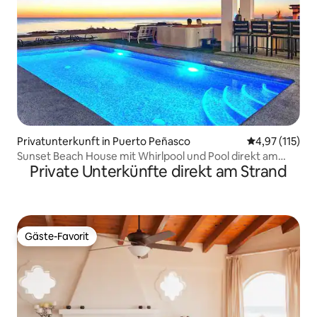
Privatunterkunft in Puerto Peñasco
Durchschnittl
4,97 (115)
Sunset Beach House mit Whirlpool und Pool direkt am
Private Unterkünfte direkt am Strand
Meer
Gäste-Favorit
Gäste-Favorit