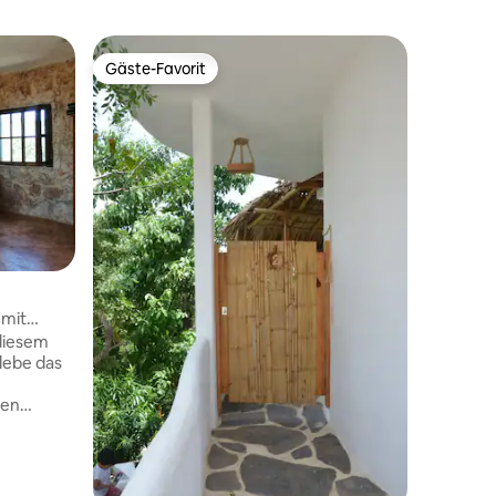
Gäste-Favorit
Gäste-Favorit
 mit
 diesem
ten
und Natur
Minuten
 Cancun