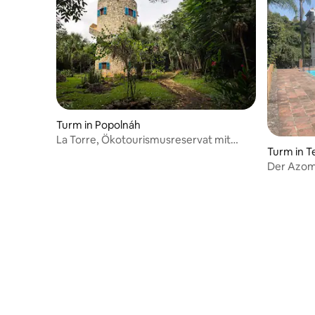
Turm in Popolnáh
La Torre, Ökotourismusreservat mit
Turm in T
Cenote
Der Azom