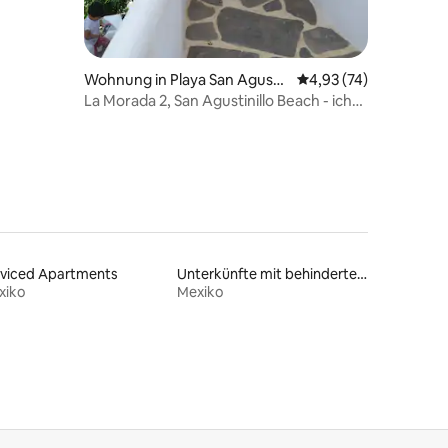
Wohnung in Playa San Agusti
Durchschnittliche Be
4,93 (74)
nillo
La Morada 2, San Agustinillo Beach - ich
liebe das Meer!
rviced Apartments
Unterkünfte mit behindertengerechtem WC
xiko
Mexiko