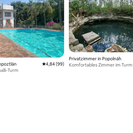
Privatzimmer in Popolnáh
epoztlán
Durchschnittliche Bewertung: 4,84 von 5, 
4,84 (99)
Komfortables Zimmer im Turm
alli-Turm
privatem Cenote