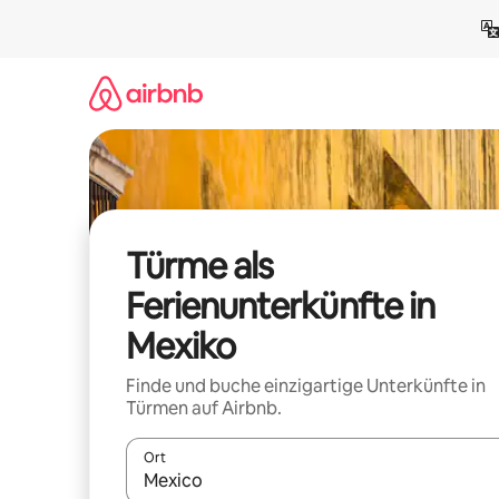
Zu
Inhalten
springen
Türme als
Ferienunterkünfte in
Mexiko
Finde und buche einzigartige Unterkünfte in
Türmen auf Airbnb.
Ort
Wenn Ergebnisse verfügbar sind, navigiere mit d