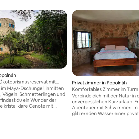
opolnáh
 Ökotourismusreservat mit
Privatzimmer in Popolnáh
ertung: 4,84 von 5, 99 Bewertungen
 im Maya-Dschungel, inmitten
Komfortables Zimmer im Turm
, Vögeln, Schmetterlingen und
privatem Cenote
Verbinde dich mit der Natur in
 findest du ein Wunder der
unvergesslichen Kurzurlaub. Erlebe das
e kristallklare Cenote mit
Abenteuer mit Schwimmen im
Wasser. Im Turm findest du
glitzernden Wasser einer priva
äre und Komfort, wo du die
Cenote und genieße Komfort 
 ihrer schönsten Seite
in einzigartigem Ambiente. Das Hotel
n Morgen wirst du
liegt 30 Minuten von Cuyo, 40 
lgesang geweckt, du kannst im
von Tizim und 1,5 Stunden von