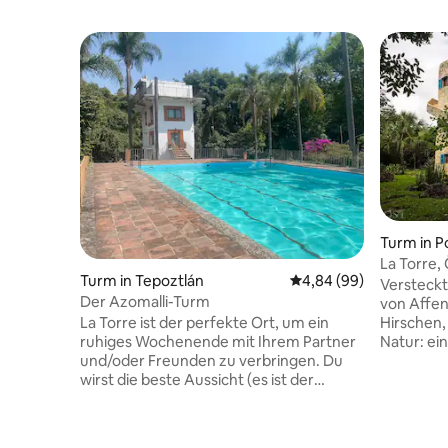
Turm in P
La Torre,
Turm in Tepoztlán
Durchschnittliche Bew
4,84 (99)
Cenote
Versteckt
Der Azomalli-Turm
von Affen
Hirschen,
La Torre ist der perfekte Ort, um ein
Natur: ein
ruhiges Wochenende mit Ihrem Partner
frischem 
und/oder Freunden zu verbringen. Du
Privatsph
wirst die beste Aussicht (es ist der
Natur von
höchste Punkt des Raumes),
genießen kannst. Jede
Privatsphäre und Natur genießen. Wenn
vom Voge
du ein Künstler bist, wird dich jeder Raum