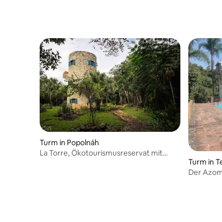
Turm in Popolnáh
La Torre, Ökotourismusreservat mit
Turm in T
Cenote
Der Azom