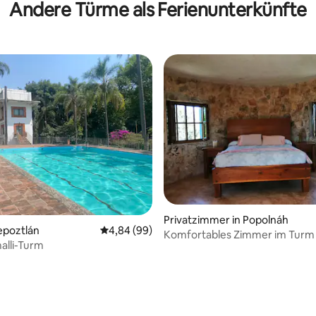
Andere Türme als Ferienunterkünfte
Privatzimmer in Popolnáh
epoztlán
Durchschnittliche Bewertung: 4,84 von 5, 
4,84 (99)
Komfortables Zimmer im Turm
alli-Turm
privatem Cenote