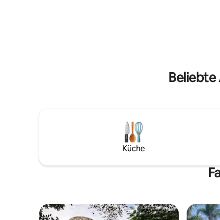
Casa Maya
von La Torre, vom Eingang aus,
Wendy für
inspirieren. Dieses Haus wurde 1920
ist. Am A
erbaut und bewahrt in jeder Ecke eine
du die s
Geschichte. Unter Berücksichtigung des
genießen 
Prinzips des ökologischen, nachhaltigen,
nachhaltigen und langlebigen Konzepts.
Wir erzeugen saubere Energie durch
Sonnenkollektoren
Beliebte
Küche
Fa