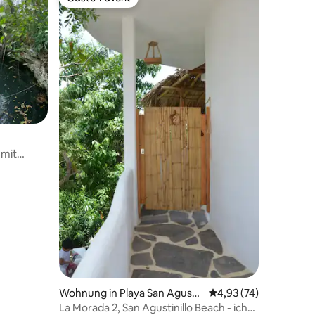
Gäste-Favorit
99 Bewertungen
 mit
Wohnung in Playa San Agusti
Durchschnittliche Be
4,93 (74)
nillo
La Morada 2, San Agustinillo Beach - ich