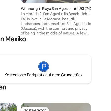
n zu
Wohnung in Playa San Agusti
Durchschnittliche Be
4,93 (74)
 zu
nillo
La Morada 2, San Agustinillo Beach - ich
nen
liebe das Meer!
Fall in love in La Morada, beautiful
ieder mit
landscapes and sunsets of San Agustinillo
(Oaxaca), with the comfort and privacy
of being in the middle of nature. A few
in Mexiko
steps away you can enjoy a walk on the
beach, swim and feel the waves.
Independent cabin with rustic family
atmosphere, respectful with the
environment that offers the necessary
for a pleasant stay. La Morada is a project
made up of 5 cabins (La Morada 1,2,3,4,5)
in 2 towers.
Kostenloser Parkplatz auf dem Grundstück
men
Gäste-Favorit