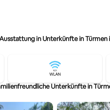
 Palapa frühstücken, wo
entfernt Abenteuer, um auf den 28
 das Frühstück verantwortlich
Hektar des Anwesens spaziere
ussichtspunkt des Turms kannst
gehen, die Sonnenuntergänge
pektakulären Sonnenuntergänge
beobachten, sich von den Ster
und die Sterne sehen
inspirieren zu lassen und sich w
sich selbst zu verbinden
 Ausstattung in Unterkünfte in Türmen 
WLAN
milienfreundliche Unterkünfte in Tür