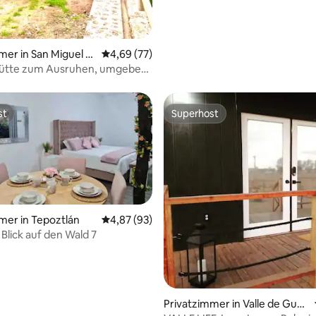
mer in San Miguel T
Durchschnittliche Bewertung: 4,69 von 5, 
4,69 (77)
ütte zum Ausruhen, umgeben
r
st
Superhost
st
Superhost
 Bewertung: 5 von 5, 5 Bewertungen
mer in Tepoztlán
Durchschnittliche Bewertung: 4,87 von 5, 
4,87 (93)
 Blick auf den Wald 7
Privatzimmer in Valle de Guad