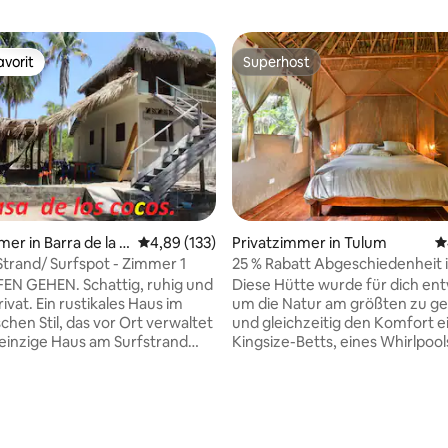
vorit
Superhost
vorit
Superhost
mer in Barra de la C
Durchschnittliche Bewertung: 4,89 von 5, 1
4,89 (133)
Privatzimmer in Tulum
D
rtung: 4,85 von 5, 136 Bewertungen
trand/ Surfspot - Zimmer 1
25 % Rabatt Abgeschiedenheit 
Dschungel von Tulum mit gro
. Schattig, ruhig und
Diese Hütte wurde für dich en
Komfort
ivat. Ein rustikales Haus im
um die Natur am größten zu g
chen Stil, das vor Ort verwaltet
und gleichzeitig den Komfort e
 einzige Haus am Surfstrand
Kingsize-Betts, eines Whirlpool
. Du kannst ein Zimmer für dich
voll ausgestatteten Küche und 
eten oder mit einem Freund
atemberaubenden Aussicht zu
er Zimmerpreis beinhaltet ein
genießen. Dieser Raum wurde 
 Personen. Wir vermieten das
einfachen und leckeren Details
US oder PRO ZIMMER. Frage
eingerichtet, damit du in die Na