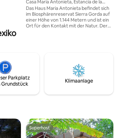
Casa María Antonieta, Estancia de la
eit des
Sierra.
Das Haus Maria Antonieta befindet sich
st einen
im Biosphärenreservat Sierra Gorda auf
n von
einer Höhe von 1.144 Metern und ist ein
er Hütte.
Ort für den Kontakt mit der Natur. Der
önen
exiko
Chuveje-Bach, mit saisonalem
,
Durchfluss zwischen Juli und November,
 des
verläuft neben dem Haus und der
Escanela-Fluss, mit permanentem
Durchfluss, ist nur wenige Meter
entfernt mit sauberem und
transparentem Wasser. Ein idealer Ort
zum Ausruhen, Wandern und Tauchen
ser Parkplatz
im Fluss Escanela oder als
Klimaanlage
 Grundstück
Ausgangspunkt für einen Besuch in Pinal,
Jalpan oder Xilitla. Eingeschränkter
Internetzugang.
Superhost
Superhost