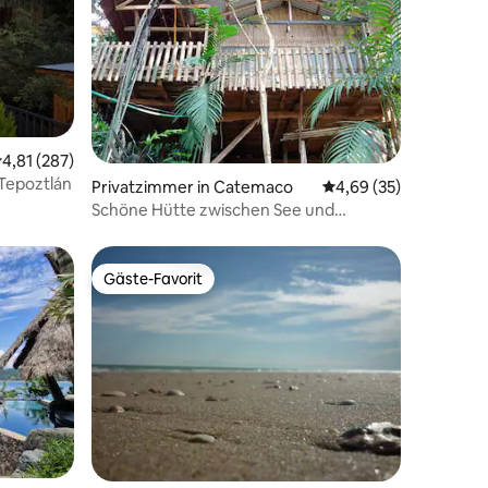
urchschnittliche Bewertung: 4,81 von 5, 287 Bewertungen
4,81 (287)
 Tepoztlán
84 Bewertungen
Privatzimmer in Catemaco
Durchschnittliche Be
4,69 (35)
Schöne Hütte zwischen See und
Dschungel
Gäste-Favorit
Gäste-Favorit