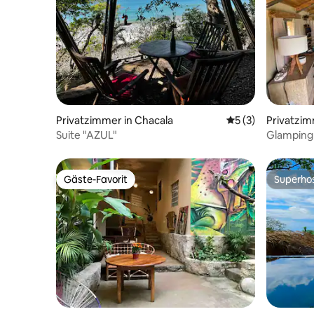
Privatzimmer in Chacala
Durchschnittliche
5 (3)
Privatzim
Suite "AZUL"
Glamping 
Gäste-Favorit
Superho
Gäste-Favorit
Superho