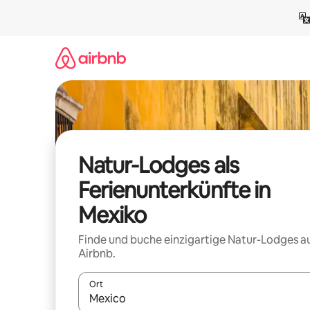
Zu
Inhalten
springen
Natur-Lodges als
Ferienunterkünfte in
Mexiko
Finde und buche einzigartige Natur-Lodges a
Airbnb.
Ort
Wenn Ergebnisse verfügbar sind, navigiere mit d