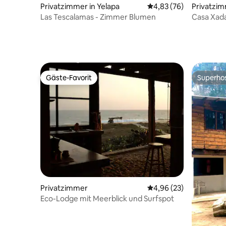
Privatzimmer in Yelapa
Durchschnittliche Bew
4,83 (76)
Privatzim
l Puerto
Las Tescalamas - Zimmer Blumen
Casa Xada
(Holzarbe
Gäste-Favorit
Superho
Gäste-Favorit
Superho
Privatzimmer
Durchschnittliche Bew
4,96 (23)
Eco-Lodge mit Meerblick und Surfspot