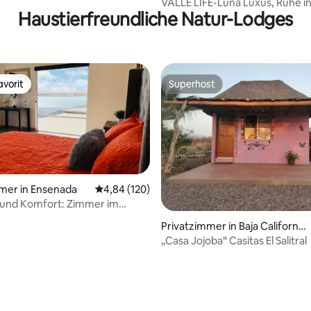
alupe
VALLE LIFE-Luna Luxus, Ruhe in der
Haustierfreundliche Natur-Lodges
Natur.
vorit
Superhost
vorit
Superhost
mer in Ensenada
Durchschnittliche Bewertung: 4,84 von 5, 1
4,84 (120)
und Komfort: Zimmer im
400“
Privatzimmer in Baja California
Sur
„Casa Jojoba“ Casitas El Salitral
rtung: 4,85 von 5, 132 Bewertungen