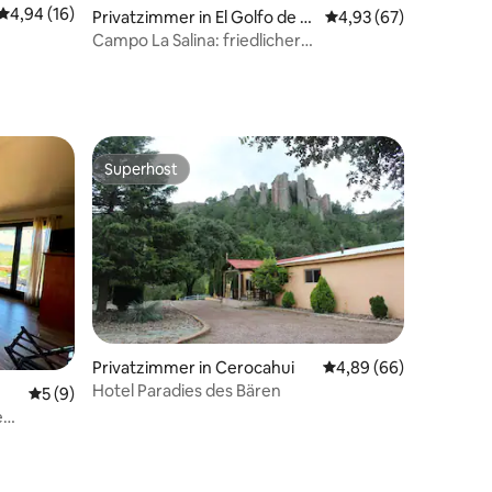
15 Bewertungen
Durchschnittliche Bewertung: 4,94 von 5, 16 Bewertungen
4,94 (16)
Privatzimmer in El Golfo de S
Durchschnittliche Be
4,93 (67)
anta Clara
Campo La Salina: friedlicher
Naturaufenthalt – Campingplatz
Superhost
Superhost
Privatzimmer in Cerocahui
Durchschnittliche Be
4,89 (66)
Hotel Paradies des Bären
Durchschnittliche Bewertung: 5 von 5, 9 Bewertungen
5 (9)
e