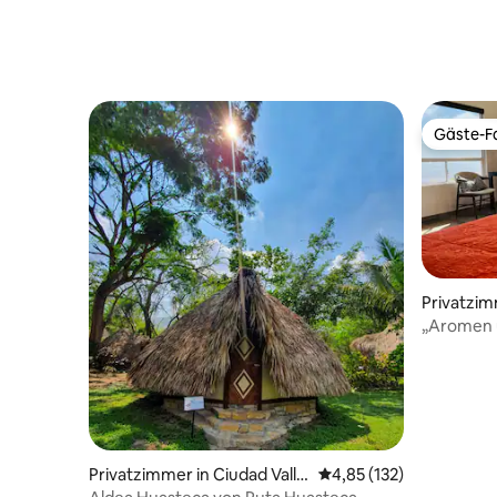
Gäste-Fa
Gäste-Fa
Privatzim
„Aromen 
Cumbre 
Privatzimmer in Ciudad Valle
Durchschnittliche Bewe
4,85 (132)
s