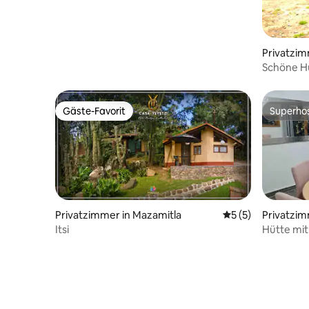
Privatzim
ecpan
Schöne H
von Natu
Gäste-Favorit
Superho
Gäste-Favorit
Superho
Privatzimmer in Mazamitla
Durchschnittliche
5 (5)
Privatzim
Itsi
Hütte mit