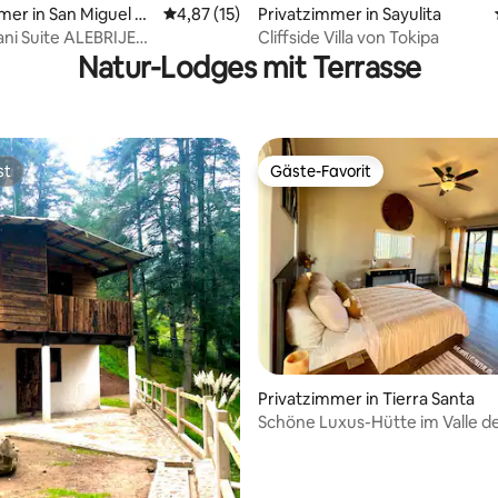
ertung: 4,83 von 5, 76 Bewertungen
mer in San Miguel de
Durchschnittliche Bewertung: 4,87 von 5, 
4,87 (15)
Privatzimmer in Sayulita
ni Suite ALEBRIJE
Cliffside Villa von Tokipa
iten)
Natur-Lodges mit Terrasse
st
Gäste-Favorit
st
Gäste-Favorit
Privatzimmer in Tierra Santa
ertung: 4,96 von 5, 23 Bewertungen
Schöne Luxus-Hütte im Valle d
Guadalupe