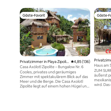
Gäste-Favorit
Gäste-Fa
Gäste-Favorit
Gäste-Fa
Privatzim
Privatzimmer in Playa Zipolit
Durchschnittliche Bewe
4,85 (136)
ruz
Haus am S
e, San Pedro Pochutla
Casa Axólotl Zipolite – Bungalow Nr. 6
ZUM SURFEN GEHEN
Cooles, privates und geräumiges
äußerst pr
Zimmer mit spektakulärem Blick auf das
mexikanis
Meer und die Berge. Die Casa Axolotl
wird. Das
Zipolite liegt auf einem hohen Hügel und
von Barra
bietet atemberaubende Ausblicke auf
selbst mi
den Pazifik. Lege dich in der warmen
teilen, d
Sonne, kühle dich im Pool ab, sitze
oder zwei
zwischen den Palmen und
GANZE HA
Bananenbäumen und genieße unsere