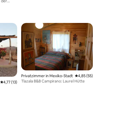
20 Bewertungen
Privatzimmer in Mexiko-Stadt
Durchschnittliche Be
4,85 (55)
Tlazala B&B Campirano: Laurel Hütte
Durchschnittliche Bewertung: 4,77 von 5, 13 Bewertungen
4,77 (13)