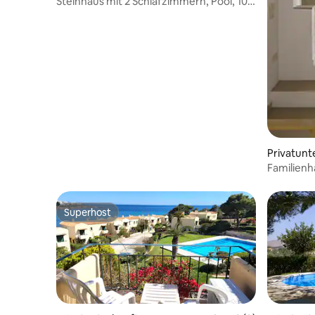
Steinhaus mit 2 Schlafzimmern, Pool, 10
Gehminuten zum Strand
Privatunt
Familienha
Superhost
Superhost