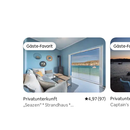
Gäste-Favorit
Gäste-Fa
Gäste-Favorit
Gäste-Fa
Privatunt
Privatunterkunft
Durchschnittliche Bew
4,97 (97)
Captain's
„Seazen“ * Strandhaus *
atemberaubende Aussicht * einzigartig!