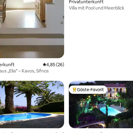
Privatunterkunft
Villa mit Pool und Meerblick
erkunft
Durchschnittliche Bewertung: 4,85 von 5, 
4,85 (26)
us „Elia“ – Kavos, Sifnos
Gäste-Favorit
Beliebter Gäste-Favorit.