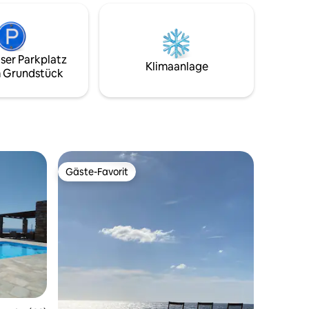
und einem Badezimmer (mit
s zum
kostenlosen Pflegeprodukten), Smart-
TV, Klimaanlage und WLAN. Genieße
 innerhalb
Speisen und Getränke auf der Terrasse
ßen Sie
ser Parkplatz
mit spektakulärem Blick auf die tiefblaue
zu Inseln,
Klimaanlage
 Grundstück
Ägäis. Der Hafen von Adamas ist 5
Minuten mit dem Auto entfernt.
gung
lpark.
Gäste-Favorit
Gäste-Favorit