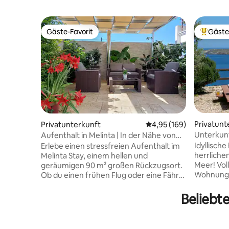
Gäste-Favorit
Gäste
Gäste-Favorit
Beliebte
Privatunt
Privatunterkunft
Durchschnittliche Bewe
4,95 (169)
Unterkunf
Aufenthalt in Melinta | In der Nähe von
Meerzugan
Flughafen, Hafen von Rafina und Strand
Idyllisch
Erlebe einen stressfreien Aufenthalt im
herrliche
Melinta Stay, einem hellen und
Meer! Vol
geräumigen 90 m² großen Rückzugsort.
Wohnung 
Ob du einen frühen Flug oder eine Fähre
mit Grill. Sie ist 65 m² groß und verfügt
erwischst, unser Zuhause bietet die
über zwei
perfekte Balance aus Ruhe und
Beliebte
und verfü
Erreichbarkeit. 📍 Strategische Lage: ✈️
Badezimm
15 Minuten vom internationalen
Küchen-/
Flughafen Athen (ATH) entfernt ⛴️ 10