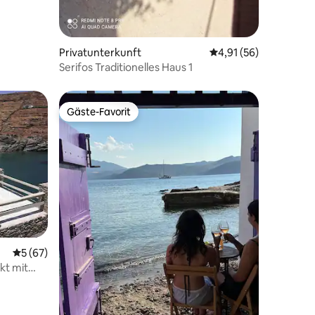
Privatunterkunft
Durchschnittliche Be
4,91 (56)
Serifos Traditionelles Haus 1
Gäste-Favorit
Gäste-Favorit
39 Bewertungen
Durchschnittliche Bewertung: 5 von 5, 67 Bewertungen
5 (67)
kt mit