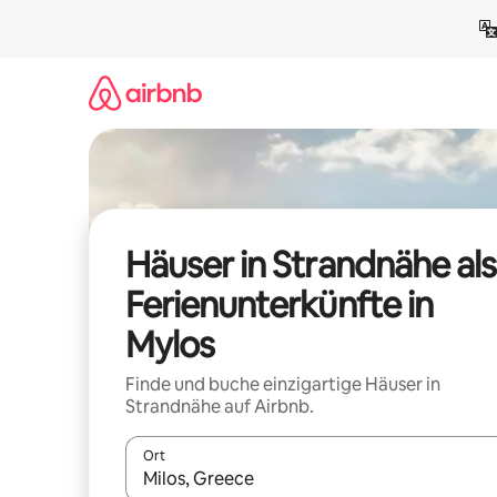
Zu
Inhalten
springen
Häuser in Strandnähe als
Ferienunterkünfte in
Mylos
Finde und buche einzigartige Häuser in
Strandnähe auf Airbnb.
Ort
Wenn Ergebnisse verfügbar sind, navigiere mit d