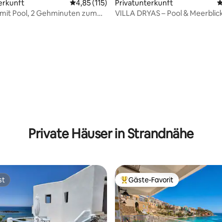
wertung: 4,56 von 5, 9 Bewertungen
erkunft
Durchschnittliche Bewertung: 4,85 von 5, 1
4,85 (115)
Privatunterkunft
D
o mit Pool, 2 Gehminuten zum
VILLA DRYAS – Pool & Meerblick
Villa – Lagonissi
Private Häuser in Strandnähe
st
Gäste-Favorit
st
Beliebter Gäste-Favorit.