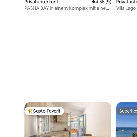
Privatunterkunft
Durchschnittliche Be
4,56 (9)
Privatunt
PASHA BAY in einem Komplex mit einem
Villa Lag
Swimmingpool.
Strand
Gäste-Favorit
Superho
Beliebter Gäste-Favorit.
Superho