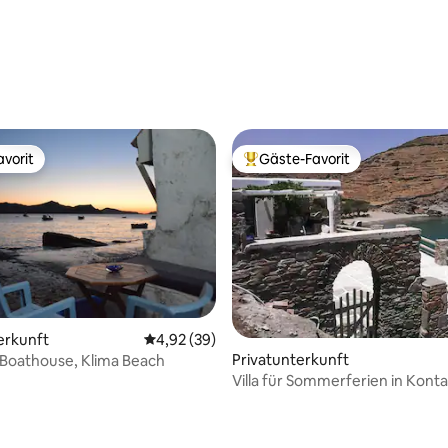
vorit
Gäste-Favorit
vorit
Beliebter Gäste-Favorit.
erkunft
Durchschnittliche Bewertung: 4,92 von 5, 
4,92 (39)
ertung: 4,97 von 5, 97 Bewertungen
Privatunterkunft
 Boathouse, Klima Beach
Villa für Sommerferien in Konta
dem Meer