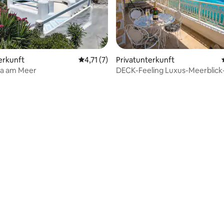
ertung: 4,97 von 5, 32 Bewertungen
erkunft
Durchschnittliche Bewertung: 4,71 von 5,
4,71 (7)
Privatunterkunft
la am Meer
DECK-Feeling Luxus-Meerblick
Aufenthalt in Vaporia-Syros