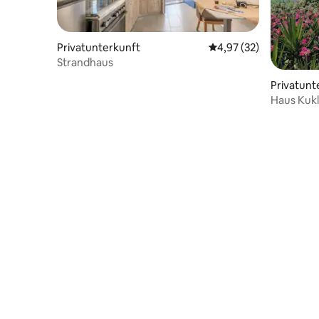
Privatunterkunft
Durchschnittliche Bew
4,97 (32)
Strandhaus
Privatunt
Haus Kuk