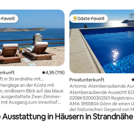
-Favorit
Gäste-Favorit
r Gäste-Favorit.
Beliebter Gäste-Favorit.
erkunft
Durchschnittliche Bewertung: 4,95 von 5, 1
4,95 (119)
rtung: 4,95 von 5, 169 Bewertungen
t in Strandnähe mit
Privatunterkunft
D
g und Blick auf die Ägäis
e Hanglage an der Küste mit
Artemis: Atemberaubende Aus
m, endlosem Blick auf das blaue
Privater Swimmingpool
Atemberaubende Aussicht! EO
l ausgestattete Zwei-Zimmer-
0208Κ92000302501 Registrieru
mit Ausgang zum Innenhof
AMA 3955804 Gönn dir einen Ur
der historischen Gegend von 
 Räume, einer ist 40 m² groß
 Ausstattung in Häusern in Strandnähe
etwas außerhalb von Athen. Die 
gt über ein Schlafzimmer, ein
nur wenige Gehminuten vom
er und einen offenen
malerischen Strand von Schini
Ess-/Wohnbereich mit einem
Nationalpark und Dikastika ent