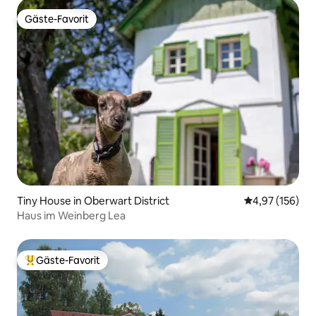
Gäste-Favorit
Gäste-Favorit
Tiny House in Oberwart District
Durchschnittl
4,97 (156)
Haus im Weinberg Lea
Gäste-Favorit
Beliebter Gäste-Favorit.