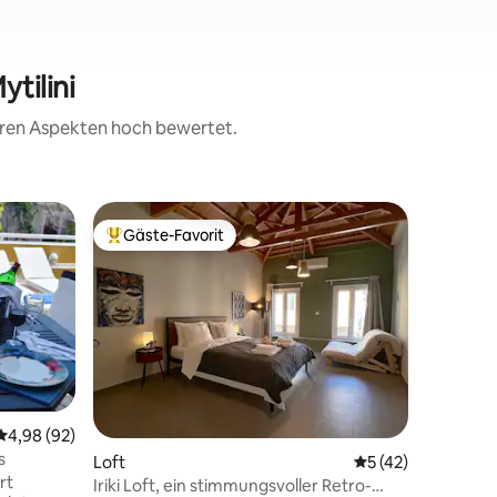
tilini
teren Aspekten hoch bewertet.
Privatun
Gäste-Favorit
Gäste
Beliebter Gäste-Favorit.
Beliebte
Pelagias
Pelagias 
kürzlich
seinen tr
zusammen
viele un
hat. Das Haus verfügt über 2
Schlafzi
zwei Einz
Durchschnittliche Bewertung: 4,98 von 5, 92 Bewertungen
4,98 (92)
ausgesta
s
Loft
Durchschnittliche
5 (42)
komforta
rt
und WLAN i
Iriki Loft, ein stimmungsvoller Retro-