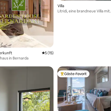
rtung: 4,94 von 5, 143 Bewertungen
Villa
Litridi, eine brandneue Villa mit
einzigartiger Aussicht
erkunft
Durchschnittliche Bewertung: 5 von 5, 
5 (15)
haus in Bernarda
Gäste-Favorit
Beliebter Gäste-Favorit.