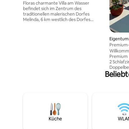
Floras charmante Villa am Wasser
befindet sich im Zentrum des
traditionellen malerischen Dorfes
Melinda, 6 km westlich des Dorfes
Plomari. Unsere Villa befindet sich
buchstäblich am Strand, der für sein
kristallblaues Wasser bekannt ist. Das
Eigentu
neu gebaute moderne Haus ist mit allen
Premium-R
Annehmlichkeiten ausgestattet, wie
Hafen
Willkomm
einer modernen Küche, Klimaanlagen in
Premium m
allen Zimmern, TV, WLAN usw. Die
2 Schlaf
berühmte traditionelle griechische
Doppelbetten. Helles W
Taverne von Maria ist direkt nebenan, wo
Beliebt
Energieka
du den ganzen Tag lokale Köstlichkeiten
dem aus m
genießen kannst. In unserer ruhigen Villa
genießen kann. Große K
erlebst du Griechenland im Sommer und
großen Es
beobachtest den Sonnenuntergang.
Abendessen🍽️ Entspann
geräumige
das Meer 
Freiheits
einen hell
Küche
WLA
und so ei
Sommer- 