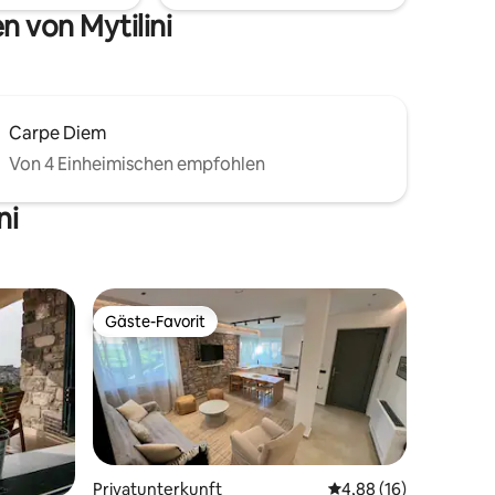
 von Mytilini
Carpe Diem
Von 4 Einheimischen empfohlen
ni
Gäste-Favorit
Gäste-Favorit
Privatunterkunft
Durchschnittliche Be
4,88 (16)