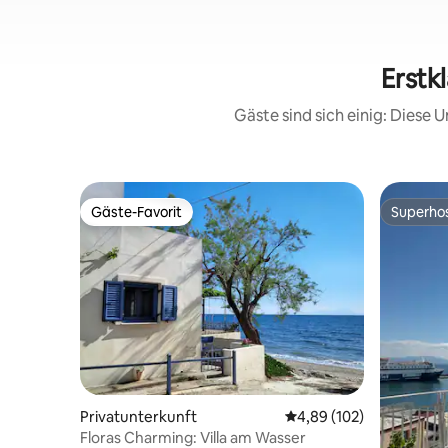
Erstk
Gäste sind sich einig: Diese
Gäste-Favorit
Superho
Gäste-Favorit
Superho
Privatunterkunft
Durchschnittliche Bewe
4,89 (102)
Floras Charming: Villa am Wasser