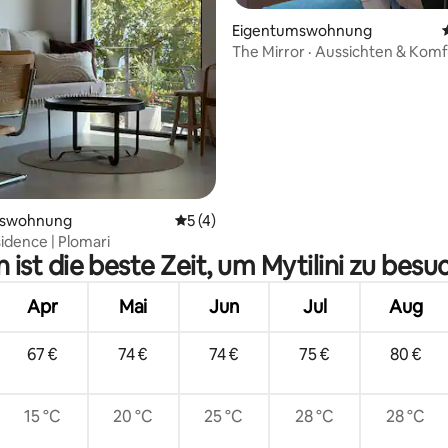
Eigentumswohnung
The Mirror · Aussichten & Komfo
Bewertung: 5 von 5, 25 Bewertungen
der Nähe des Zentrums
mswohnung
Durchschnittliche Bewertung: 5 von 5,
5 (4)
idence | Plomari
ist die beste Zeit, um Mytilini zu bes
Apr
Mai
Jun
Jul
Aug
67 €
74 €
74 €
75 €
80 €
15 °C
20 °C
25 °C
28 °C
28 °C