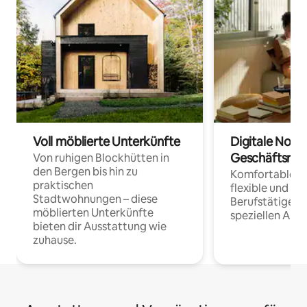
Voll möblierte Unterkünfte
Digitale Noma
Geschäftsrei
Von ruhigen Blockhütten in
den Bergen bis hin zu
Komfortable Un
praktischen
flexible und o
Stadtwohnungen – diese
Berufstätige 
möblierten Unterkünfte
speziellen Arbe
bieten dir Ausstattung wie
zuhause.