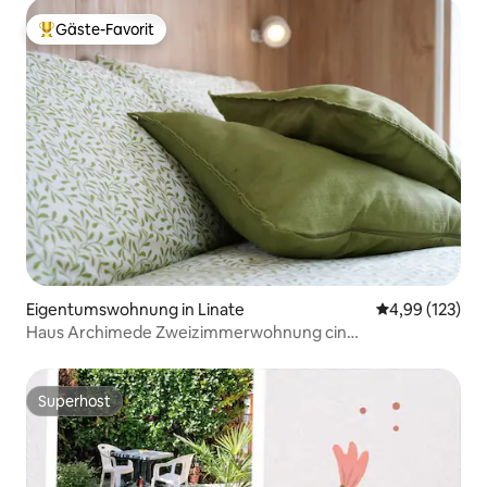
Gäste-Favorit
Beliebter Gäste-Favorit.
Eigentumswohnung in Linate
Durchschnittl
4,99 (123)
Haus Archimede Zweizimmerwohnung cin
it015171C2PGBQFADC
Superhost
Superhost