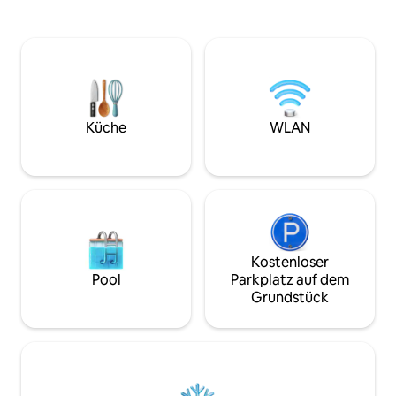
dem Paseo Santa Lucia (im Zentrum von
auf die Stadt, Zug
Mty). Sie hat einen Blick auf den Cerro
Dachterrasse und
de la Silla und befindet sich in einem
nahegelegener Se
Gebäude, in dem du mehrere
Mit modernen Ann
Annehmlichkeiten wie Fitnessraum, Grill
einer erstklassigen
oder Partyräume genießen kannst. Die
Wohnung perfekt 
Wohnung ist komfortabel und für
Alleinreisende, d
Menschen gedacht, die ein innovatives
Bequemlichkeit su
Küche
WLAN
Design genießen.
Beste von Monterr
Barrio Antiguo.
Kostenloser
Pool
Parkplatz auf dem
Grundstück