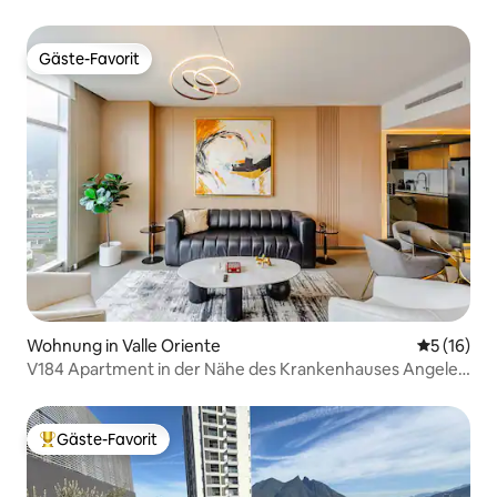
Gäste-Favorit
Gäste-Favorit
Wohnung in Valle Oriente
Durchschn
5 (16)
V184 Apartment in der Nähe des Krankenhauses Angeles
San Pedro
Gäste-Favorit
Beliebter Gäste-Favorit.