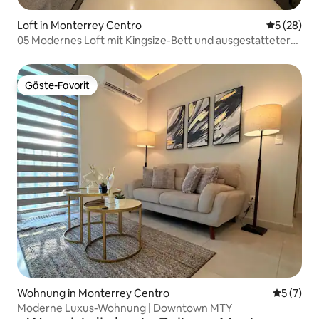
Loft in Monterrey Centro
Durchschni
5 (28)
05 Modernes Loft mit Kingsize-Bett und ausgestatteter
Küche
Gäste-Favorit
Gäste-Favorit
Wohnung in Monterrey Centro
Durchsch
5 (7)
Moderne Luxus-Wohnung | Downtown MTY