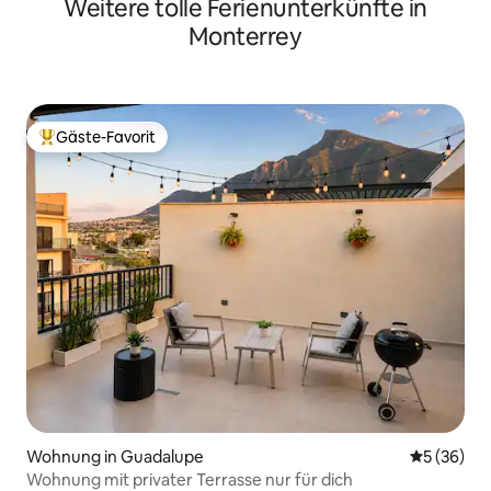
Weitere tolle Ferienunterkünfte in
Monterrey
Gäste-Favorit
Beliebter Gäste-Favorit.
Wohnung in Guadalupe
Durchschni
5 (36)
Wohnung mit privater Terrasse nur für dich