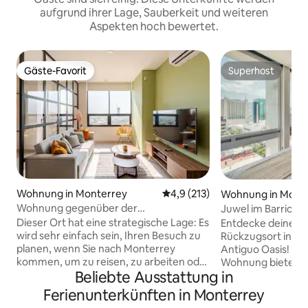
aufgrund ihrer Lage, Sauberkeit und weiteren
Aspekten hoch bewertet.
Gäste-Favorit
Superhost
Gäste-Favorit
Superhost
Wohnung in Monterrey
Durchschnittliche Bewertung: 
4,9 (213)
Wohnung in Mont
ro
Wohnung gegenüber der
Juwel im Barrio A
Schmelzanlage und Arena Monterrey
Fitnessraum und 
Dieser Ort hat eine strategische Lage: Es
Entdecke deinen 
wird sehr einfach sein, Ihren Besuch zu
Rückzugsort in Mo
planen, wenn Sie nach Monterrey
Antiguo Oasis! Dies
kommen, um zu reisen, zu arbeiten oder
Wohnung bietet ei
Beliebte Ausstattung in
ein Festival zu genießen! Die Wohnung
voll ausgestattet
befindet sich vor der Arena Monterrey,
sich in idealer La
Ferienunterkünften in Monterrey
Cintermex, dem Parque Fundidora und
Genieße einen at