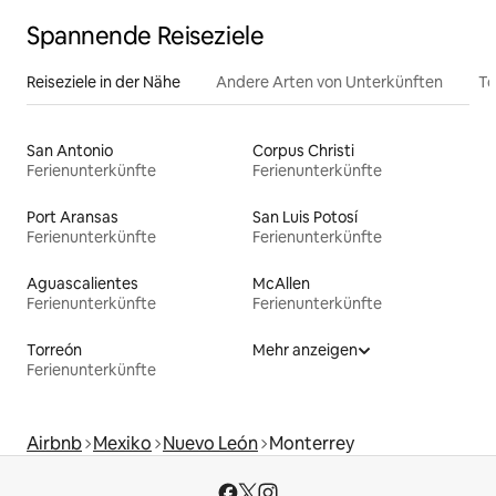
Spannende Reiseziele
Reiseziele in der Nähe
Andere Arten von Unterkünften
To
San Antonio
Corpus Christi
Ferienunterkünfte
Ferienunterkünfte
Port Aransas
San Luis Potosí
Ferienunterkünfte
Ferienunterkünfte
Aguascalientes
McAllen
Ferienunterkünfte
Ferienunterkünfte
Torreón
Mehr anzeigen
Ferienunterkünfte
Airbnb
Mexiko
Nuevo León
Monterrey