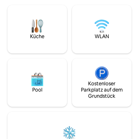
Unbegrenztes STARLINK-WLAN – TV-
stilvolles Refugiu
Streaming und eine voll ausgestattete
einzigartige Raum
Küche mit Eismaschine und
üppiges Außenbad,
Waschmaschine. Safe im
Tauchbecken, eine
Hauptschlafzimmer. Privater Pool,
Küche und ein Kin
Liegestühle und Hängematten.
Balkon im Oberges
Abgelegener Braai-Bereich.
unseren dichten t
Küche
WLAN
Sicherheitsdienst rund um die Uhr,
Entspanne dich stil
täglicher Reinigungsservice. Kurzer
Hängematte am Po
Spaziergang zum Restaurant und zur
sonnigen Liege!
Bar MozBevok auf dem Anwesen. 180-
Grad-Blick auf den Ozean
Kostenloser
Pool
Parkplatz auf dem
Grundstück