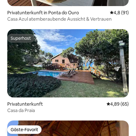
Privatunterkunft in Ponta do Ouro
Durchschnit
4,8 (91)
Casa Azul atemberaubende Aussicht & Vertrauen
Superhost
Superhost
Privatunterkunft
Durchschnittl
4,89 (65)
Casa da Praia
Gäste-Favorit
Gäste-Favorit