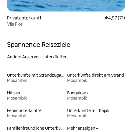
Privatunterkunft
Durchschnitt
4,97 (71)
Vila Flor
Spannende Reiseziele
Andere Arten von Unterkünften
Unterkünfte mit Strandzugang
Unterkünfte direkt am Strand
Mosambik
Mosambik
Häuser
Bungalows
Mosambik
Mosambik
Ferienunterkünfte
Unterkünfte mit Kajak
Mosambik
Mosambik
Familienfreundliche Unterkünfte
Mehr anzeigen