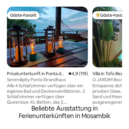
Gäste-Favorit
Gäste-Favorit
Gäste-Favorit
Beliebter Gäste-F
Privatunterkunft in Ponta do
Durchschnittliche Bewertung:
4,9 (119)
Villa in Tofo Beach
Ouro
Serendipity Ponta Strandhaus
O JARDIM Boutique
Alle 4 Schlafzimmer verfügen über ein
Entspanne dich in
eigenes Bad und Deckenventilatoren. 2
privaten Oase, nu
Schlafzimmer verfügen über
Sand und Meer ent
Queensize-XL-Betten, das 3.
ausgewogenem tr
Beliebte Ausstattung in
Schlafzimmer verfügt über 3
Außenbereich ist u
Einzelbetten und das 4. Schlafzimmer
durchdacht für Ko
Ferienunterkünften in Mosambik
verfügt über ein Queensize-XL-Bett und
gestaltet. Ideal für einen romantischen
ein Einzelausziehbett für ein Kind.
Urlaub oder Allein