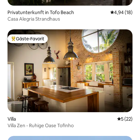
Privatunterkunft in Tofo Beach
Durchschnitt
4,94 (18)
Casa Alegria Strandhaus
Gäste-Favorit
Beliebter Gäste-Favorit.
Villa
Durchschn
5 (22)
Villa Zen - Ruhige Oase Tofinho