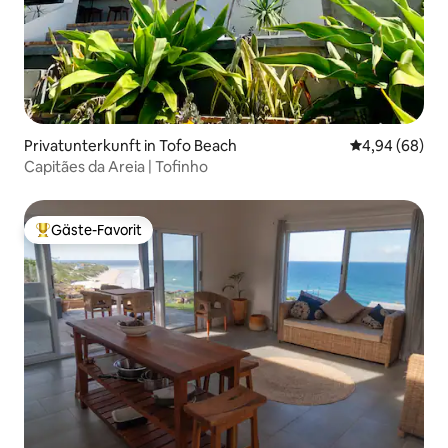
Privatunterkunft in Tofo Beach
Durchschnittl
4,94 (68)
Capitães da Areia | Tofinho
Gäste-Favorit
Beliebter Gäste-Favorit.