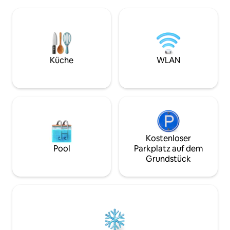
Unbegrenztes STARLINK-WLAN – TV-
stilvolles Refugiu
Streaming und eine voll ausgestattete
einzigartige Raum
Küche mit Eismaschine und
üppiges Außenbad,
Waschmaschine. Safe im
Tauchbecken, eine
Hauptschlafzimmer. Privater Pool,
Küche und ein Kin
Liegestühle und Hängematten.
Balkon im Oberges
Abgelegener Braai-Bereich.
unseren dichten t
Küche
WLAN
Sicherheitsdienst rund um die Uhr,
Entspanne dich stil
täglicher Reinigungsservice. Kurzer
Hängematte am Po
Spaziergang zum Restaurant und zur
sonnigen Liege!
Bar MozBevok auf dem Anwesen. 180-
Grad-Blick auf den Ozean
Kostenloser
Pool
Parkplatz auf dem
Grundstück