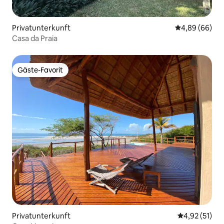
Privatunterkunft
Durchschnittl
4,89 (66)
Casa da Praia
Gäste-Favorit
Gäste-Favorit
Privatunterkunft
Durchschnitt
4,92 (51)