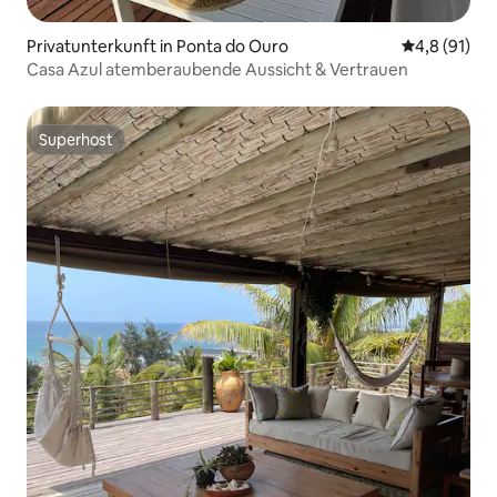
Privatunterkunft in Ponta do Ouro
Durchschnit
4,8 (91)
Casa Azul atemberaubende Aussicht & Vertrauen
Superhost
Superhost