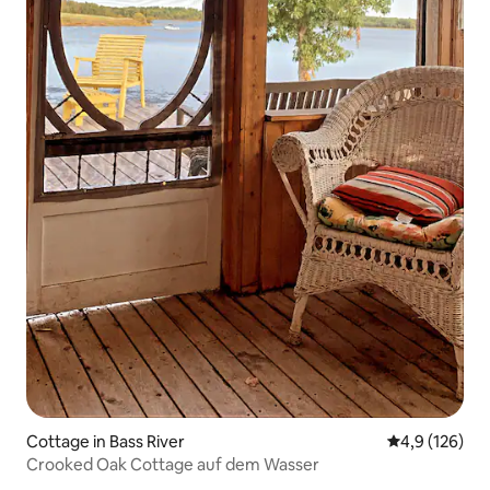
Cottage in Bass River
Durchschnitt
4,9 (126)
Crooked Oak Cottage auf dem Wasser