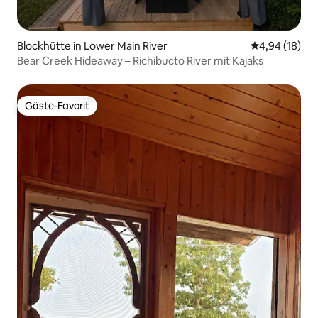
Blockhütte in Lower Main River
Durchschnitt
4,94 (18)
Bear Creek Hideaway – Richibucto River mit Kajaks
Gäste-Favorit
Gäste-Favorit