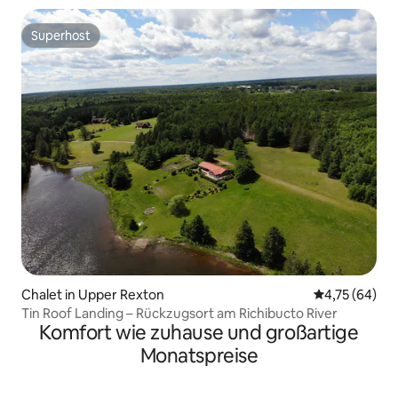
Superhost
Superhost
Chalet in Upper Rexton
Durchschnitt
4,75 (64)
Tin Roof Landing – Rückzugsort am Richibucto River
Komfort wie zuhause und großartige
Monatspreise