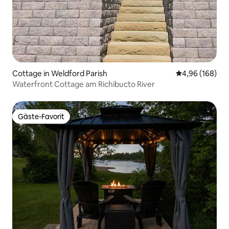
Cottage in Weldford Parish
Durchschnittli
4,96 (168)
Waterfront Cottage am Richibucto River
Gäste-Favorit
Gäste-Favorit