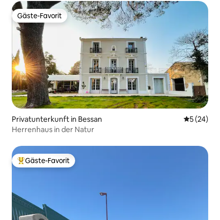
Gäste-Favorit
Gäste-Favorit
Privatunterkunft in Bessan
Durchschni
5 (24)
Herrenhaus in der Natur
Gäste-Favorit
Beliebter Gäste-Favorit.