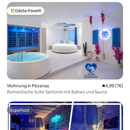
Gäste-Favorit
Beliebter Gäste-Favorit.
Wohnung in Pézenas
Durchschnittl
4,99 (76)
Romantische Suite Santorini mit Balneo und Sauna
Superhost
Superhost