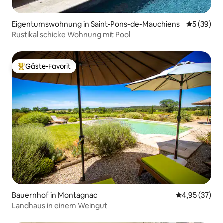
Eigentumswohnung in Saint-Pons-de-Mauchiens
Durchschni
5 (39)
Rustikal schicke Wohnung mit Pool
Gäste-Favorit
Beliebter Gäste-Favorit.
Bauernhof in Montagnac
Durchschnitt
4,95 (37)
Landhaus in einem Weingut