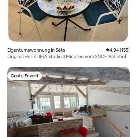
Eigentumswohnung in Sète
Durchschnittl
4,94 (155)
Original Hell KLIMA Studio 3 Minuten vom SNCF-Bahnhof
Gäste-Favorit
Gäste-Favorit