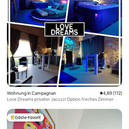
Wohnung in Campagnan
Durchschnittl
4,89 (172)
Love Dreams privater Jacuzzi Option freches Zimmer
Gäste-Favorit
Beliebter Gäste-Favorit.