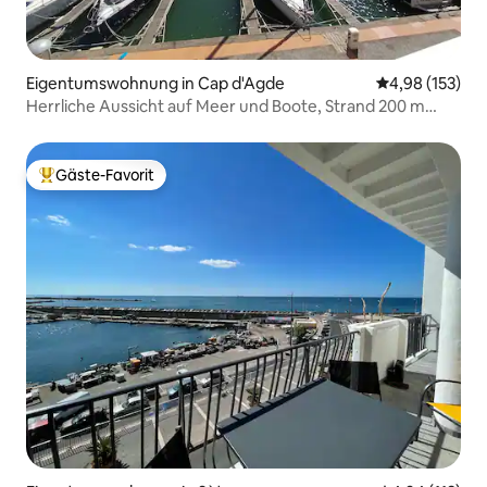
Eigentumswohnung in Cap d'Agde
Durchschnittl
4,98 (153)
Herrliche Aussicht auf Meer und Boote, Strand 200 m
Parkplatz.
Gäste-Favorit
Beliebter Gäste-Favorit.