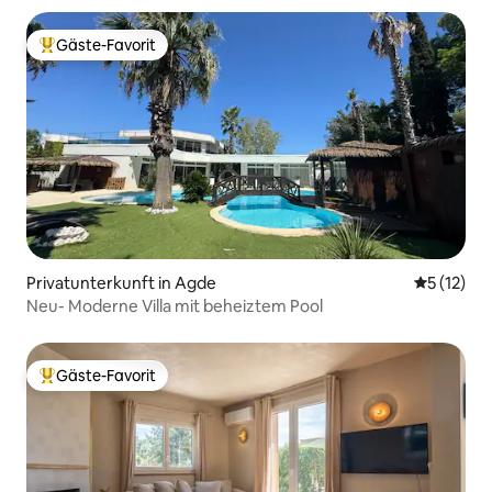
Gäste-Favorit
Beliebter Gäste-Favorit.
Privatunterkunft in Agde
Durchschn
5 (12)
Neu- Moderne Villa mit beheiztem Pool
Gäste-Favorit
Beliebter Gäste-Favorit.