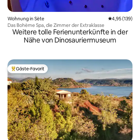
Wohnung in Sète
Durchschnittl
4,95 (139)
Das Bohème Spa, die Zimmer der Extraklasse
Weitere tolle Ferienunterkünfte in der
Nähe von Dinosauriermuseum
Gäste-Favorit
Beliebter Gäste-Favorit.