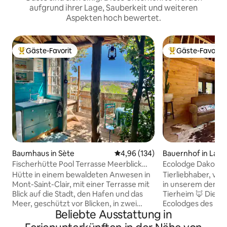
aufgrund ihrer Lage, Sauberkeit und weiteren
Aspekten hoch bewertet.
Gäste-Favorit
Gäste-Favorit
Beliebter Gäste-Favorit.
Beliebter Gäste-F
Baumhaus in Sète
Durchschnittliche Bewertung: 4
4,96 (134)
Bauernhof in La Bo
Fischerhütte Pool Terrasse Meerblick
Ecolodge Dakota S
Stadt
Füchsen
Hütte in einem bewaldeten Anwesen in
Tierliebhaber, ver
Mont-Saint-Clair, mit einer Terrasse mit
in unserem den 
Blick auf die Stadt, den Hafen und das
Tierheim 🦊 Die ungewöhnlichen
Meer, geschützt vor Blicken, in zwei
Ecolodges des Ei
Beliebte Ausstattung in
privaten Bereichen, die durch eine
ermöglichen die 
Außentreppe miteinander verbunden
Füchsen, die geret