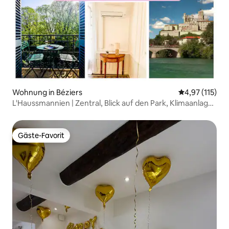
Wohnung in Béziers
Durchschnittl
4,97 (115)
L'Haussmannien | Zentral, Blick auf den Park, Klimaanlage
& Parkplatz
Gäste-Favorit
Gäste-Favorit