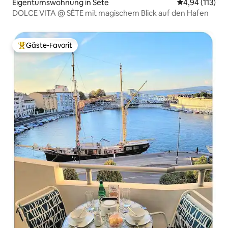
Eigentumswohnung in Sète
Durchschnittl
4,94 (113)
DOLCE VITA @ SÈTE mit magischem Blick auf den Hafen
Gäste-Favorit
Beliebter Gäste-Favorit.