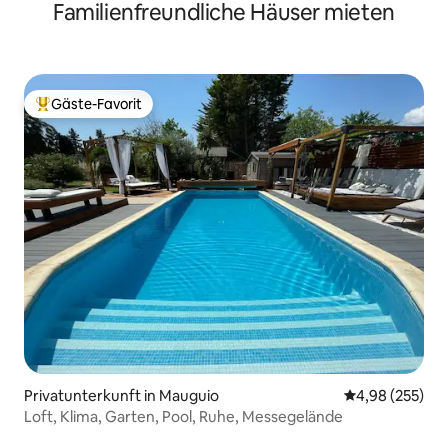
Familienfreundliche Häuser mieten
Klimaanlage
Gäste-Favorit
Beliebter Gäste-Favorit.
Privatunterkunft in Mauguio
Durchschnittli
4,98 (255)
Loft, Klima, Garten, Pool, Ruhe, Messegelände