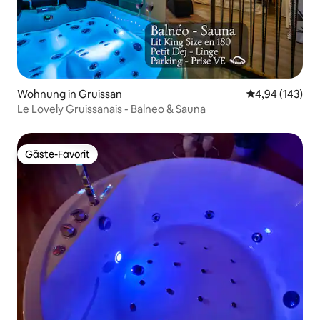
Wohnung in Gruissan
Durchschnittli
4,94 (143)
Le Lovely Gruissanais - Balneo & Sauna
Gäste-Favorit
Gäste-Favorit