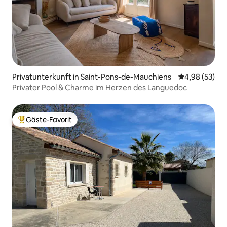
Privatunterkunft in Saint-Pons-de-Mauchiens
Durchschnittl
4,98 (53)
Privater Pool & Charme im Herzen des Languedoc
Gäste-Favorit
Beliebter Gäste-Favorit.