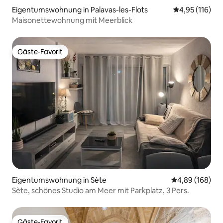
Eigentumswohnung in Palavas-les-Flots
Durchschnittl
4,95 (116)
Maisonettewohnung mit Meerblick
Gäste-Favorit
Gäste-Favorit
Eigentumswohnung in Sète
Durchschnittli
4,89 (168)
Sète, schönes Studio am Meer mit Parkplatz, 3 Pers.
Gäste-Favorit