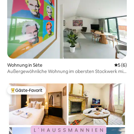
Wohnung in Sète
Durchschn
5 (6)
Außergewöhnliche Wohnung im obersten Stockwerk mit
Meerblick
Gäste-Favorit
Beliebter Gäste-Favorit.