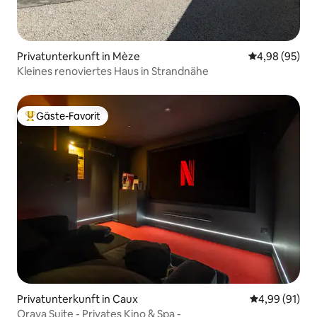
Privatunterkunft in Mèze
Durchschnittl
4,98 (95)
Kleines renoviertes Haus in Strandnähe
Gäste-Favorit
Beliebter Gäste-Favorit.
Privatunterkunft in Caux
Durchschnitt
4,99 (91)
Oraya Suite - Privates Kino & Spa -