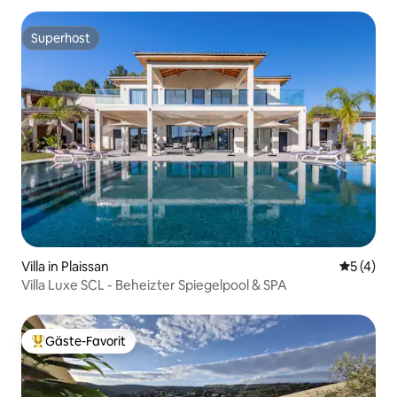
Superhost
Superhost
Villa in Plaissan
Durchsch
5 (4)
Villa Luxe SCL - Beheizter Spiegelpool & SPA
Gäste-Favorit
Beliebter Gäste-Favorit.