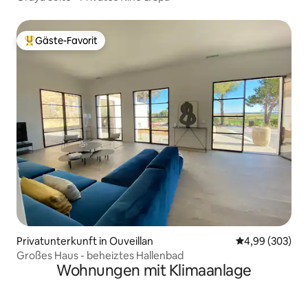
Gäste-Favorit
Beliebter Gäste-Favorit.
Privatunterkunft in Ouveillan
Durchschnittli
4,99 (303)
Großes Haus - beheiztes Hallenbad
Wohnungen mit Klimaanlage