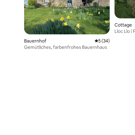
Cottage
Lloc Llo |
Romantik
Bauernhof
Durchschnittliche 
5 (34)
Gemütliches, farbenfrohes Bauernhaus