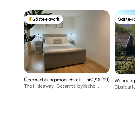
Gäste-Favorit
Gäste-Fa
Beliebter Gäste-Favorit.
Gäste-Fa
Übernachtungsmöglichkeit
Durchschnittliche Bew
4,96 (99)
Wohnung
The Hideaway- Gesamte idyllische
Obstgart
Gästesuite!