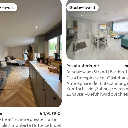
-Favorit
Gäste-Favorit
r Gäste-Favorit.
Gäste-Favorit
 Bewertung: 5 von 5, 17 Bewertungen
Privatunterkunft
D
Bungalow am Strand | Barrieref
Unterkunft
Die Atmosphäre im „Gästehaus“
Atmosphäre der Entspannung 
Komforts, ein „Zuhause weg v
Zuhause“-Gefühl wird durch e
hohen Sauberkeitsstandard, sol
stilvolle Möbel und
Einrichtungsgegenstände,
te
Durchschnittliche Bewertung: 4,95 von 5, 1
4,95 (100)
Farbkoordination und ein biss
Retreat“ schöne private Hütte
erreicht. Es ist auf die individue
plett möblierte Hütte befindet
Bedürfnisse jedes Gastes abge