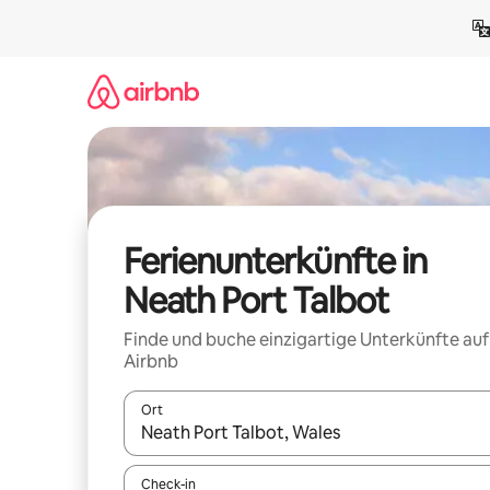
Zu
Inhalten
springen
Ferienunterkünfte in
Neath Port Talbot
Finde und buche einzigartige Unterkünfte auf
Airbnb
Ort
Wenn Ergebnisse verfügbar sind, navigiere mit d
Check-in