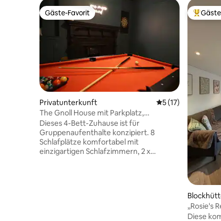
Gäste-Favorit
Gäste
Gäste-Favorit
Beliebte
Privatunterkunft
Durchschnittliche
5 (17)
The Gnoll House mit Parkplatz,
Spielzimmer und 80-Zoll-Fernseher
Dieses 4-Bett-Zuhause ist für
Gruppenaufenthalte konzipiert. 8
Schlafplätze komfortabel mit
einzigartigen Schlafzimmern, 2 x
Doppelzimmer in einem Familienzimmer.
Ein Super-Kingsize-Bett. Ein Doppelbett
im luxuriösen Dachgeschoss-
Schlafzimmer. Zu den Merkmalen
Blockhüt
gehören 2 x 75-Zoll-Smart-TVs, ein
„Rosie's 
Spielzimmer mit Pool und Darts, ein
Diese kom
glamouröses Ankleidezimmer mit