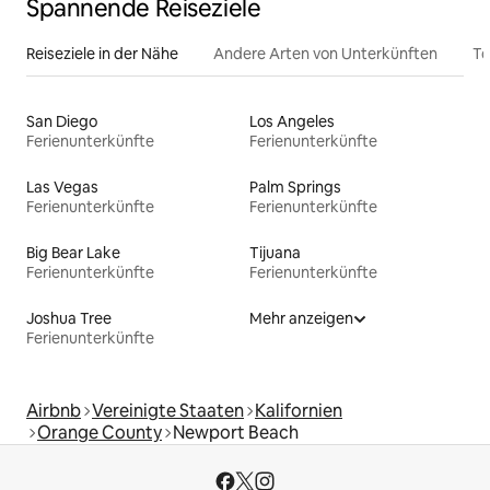
Spannende Reiseziele
Reiseziele in der Nähe
Andere Arten von Unterkünften
To
San Diego
Los Angeles
Ferienunterkünfte
Ferienunterkünfte
Las Vegas
Palm Springs
Ferienunterkünfte
Ferienunterkünfte
Big Bear Lake
Tijuana
Ferienunterkünfte
Ferienunterkünfte
Joshua Tree
Mehr anzeigen
Ferienunterkünfte
Airbnb
Vereinigte Staaten
Kalifornien
Orange County
Newport Beach