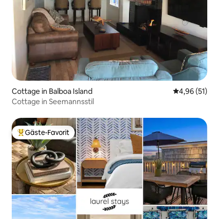
Cottage in Balboa Island
Durchschnitt
4,96 (51)
Cottage in Seemannsstil
Gäste-Favorit
Beliebter Gäste-Favorit.