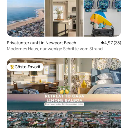
Privatunterkunft in Newport Beach
Durchschnitt
4,97 (35)
Modernes Haus, nur wenige Schritte vom Strand
entfernt, mit Dachterrasse und Parkplatz
Gäste-Favorit
Beliebter Gäste-Favorit.