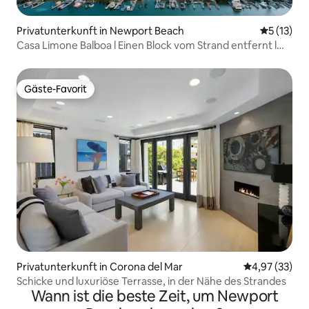
Privatunterkunft in Newport Beach
Durchschn
5 (13)
Casa Limone Balboa l Einen Block vom Strand entfernt l
Parkplatz
Gäste-Favorit
Gäste-Favorit
Privatunterkunft in Corona del Mar
Durchschnitt
4,97 (33)
Schicke und luxuriöse Terrasse, in der Nähe des Strandes
Wann ist die beste Zeit, um Newport