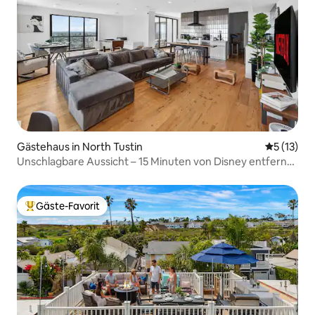
Gästehaus in North Tustin
Durchschn
5 (13)
Unschlagbare Aussicht – 15 Minuten von Disney entfernt!
2 Schlafzimmer mit Terrasse
Gäste-Favorit
Beliebter Gäste-Favorit.