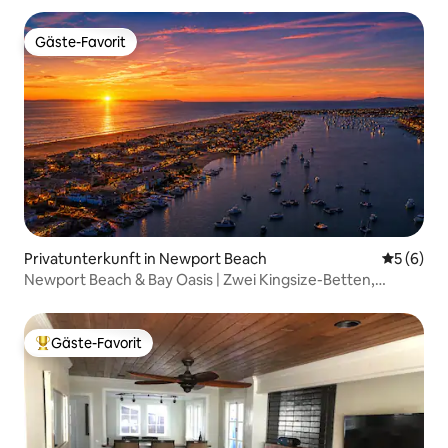
Gäste-Favorit
Gäste-Favorit
Privatunterkunft in Newport Beach
Durchschn
5 (6)
Newport Beach & Bay Oasis | Zwei Kingsize-Betten,
Smart-TVs, Klimaanlage
Gäste-Favorit
Beliebter Gäste-Favorit.