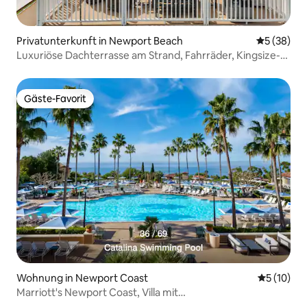
Privatunterkunft in Newport Beach
Durchschni
5 (38)
Luxuriöse Dachterrasse am Strand, Fahrräder, Kingsize-
Betten, Klimaanlage, Parkplatz
Gäste-Favorit
Gäste-Favorit
Wohnung in Newport Coast
Durchschn
5 (10)
Marriott's Newport Coast, Villa mit
2 Schlafzimmern/2 Badezimmern