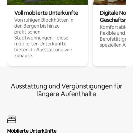
Voll möblierte Unterkünfte
Digitale Noma
Geschäftsrei
Von ruhigen Blockhütten in
den Bergen bis hin zu
Komfortable Un
praktischen
flexible und o
Stadtwohnungen – diese
Berufstätige 
möblierten Unterkünfte
speziellen Arbe
bieten dir Ausstattung wie
zuhause.
Ausstattung und Vergünstigungen für
längere Aufenthalte
Möblierte Unterkünfte