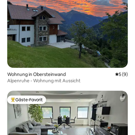
Wohnung in Obersteinwand
Durchschn
5 (9)
Alpenruhe - Wohnung mit Aussicht
Gäste-Favorit
Beliebter Gäste-Favorit.