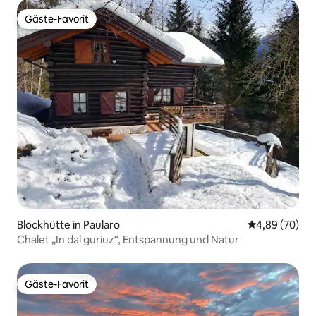
Gäste-Favorit
Gäste-Favorit
Blockhütte in Paularo
Durchschnittl
4,89 (70)
Chalet „In dal guriuz“, Entspannung und Natur
Gäste-Favorit
Gäste-Favorit