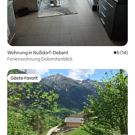
Wohnung in Nußdorf-Debant
Durchschn
5 (14)
Ferienwohnung Dolomitenblick
Gäste-Favorit
Gäste-Favorit