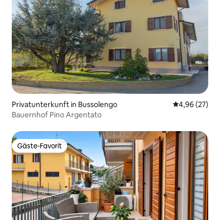
Privatunterkunft in Bussolengo
Durchschnittl
4,96 (27)
Bauernhof Pino Argentato
Gäste-Favorit
Gäste-Favorit