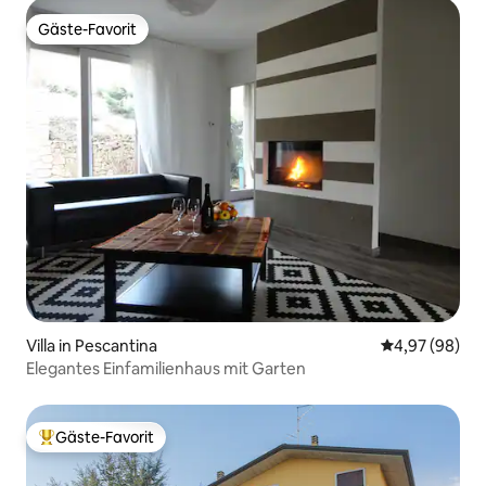
Gäste-Favorit
Gäste-Favorit
Villa in Pescantina
Durchschnittl
4,97 (98)
Elegantes Einfamilienhaus mit Garten
Gäste-Favorit
Beliebter Gäste-Favorit.