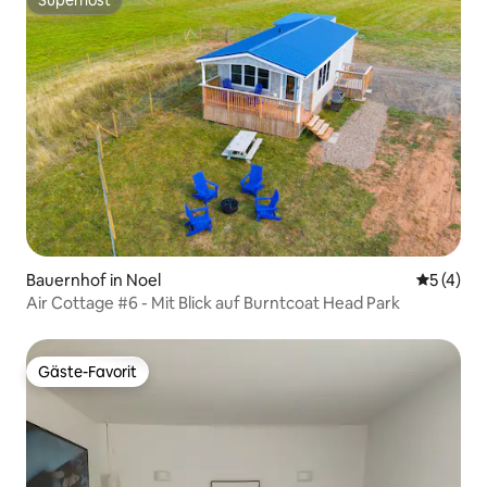
Superhost
Superhost
Bauernhof in Noel
Durchsch
5 (4)
Air Cottage #6 - Mit Blick auf Burntcoat Head Park
Gäste-Favorit
Gäste-Favorit