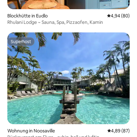
Blockhütte in Eudlo
Durchschnittl
4,94 (80)
Rhulani Lodge ~ Sauna, Spa, Pizzaofen, Kamin
Superhost
Superhost
Wohnung in Noosaville
Durchschnittl
4,89 (87)