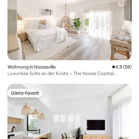
Wohnung in Noosaville
Durchschnitt
4,9 (59)
Luxuriöse Suite an der Küste ~ The Noosa Coastal
Collection
Gäste-Favorit
Gäste-Favorit