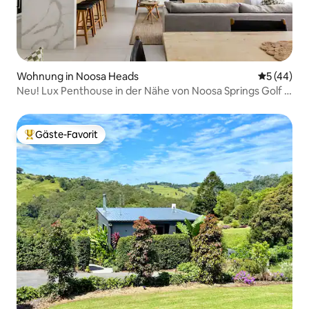
Wohnung in Noosa Heads
Durchschni
5 (44)
Neu! Lux Penthouse in der Nähe von Noosa Springs Golf &
Spa!
Gäste-Favorit
Beliebter Gäste-Favorit.