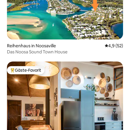
Reihenhaus in Noosaville
Durchschnit
4,9 (52)
Das Noosa Sound Town House
Gäste-Favorit
Beliebter Gäste-Favorit.