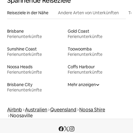
Spannende Reiseziele
Reiseziele in der Nähe
Andere Arten von Unterkünften
To
Brisbane
Gold Coast
Ferienunterkünfte
Ferienunterkünfte
Sunshine Coast
Toowoomba
Ferienunterkünfte
Ferienunterkünfte
Noosa Heads
Coffs Harbour
Ferienunterkünfte
Ferienunterkünfte
Brisbane City
Mehr anzeigen
Ferienunterkünfte
Airbnb
Australien
Queensland
Noosa Shire
Noosaville