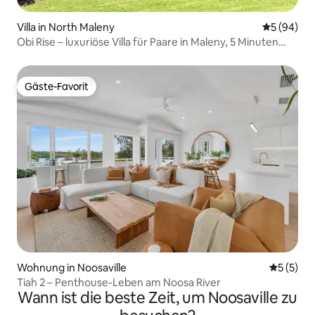
Villa in North Maleny
Durchschni
5 (94)
Obi Rise – luxuriöse Villa für Paare in Maleny, 5 Minuten
von der Stadt entfernt
Gäste-Favorit
Gäste-Favorit
Wohnung in Noosaville
Durchsch
5 (5)
Tiah 2 – Penthouse-Leben am Noosa River
Wann ist die beste Zeit, um Noosaville zu