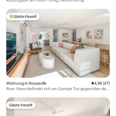
Rückzugsort am Fluss – ruhig, hell und luftig
Gäste-Favorit
Beliebter Gäste-Favorit.
Wohnung in Noosaville
Durchschnittl
4,96 (47)
River Views befindet sich am Gympie Tce gegenüber dem
Noosa River
Gäste-Favorit
Gäste-Favorit