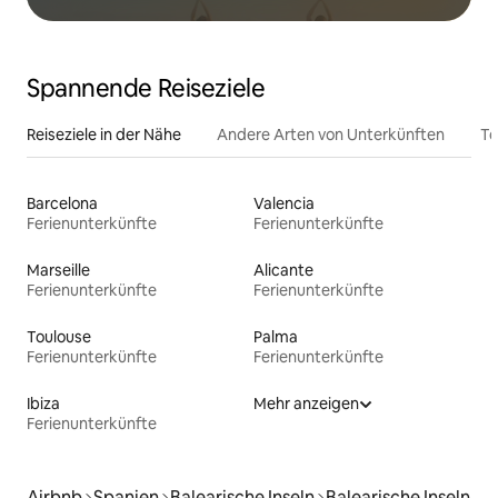
Spannende Reiseziele
Reiseziele in der Nähe
Andere Arten von Unterkünften
To
Barcelona
Valencia
Ferienunterkünfte
Ferienunterkünfte
Marseille
Alicante
Ferienunterkünfte
Ferienunterkünfte
Toulouse
Palma
Ferienunterkünfte
Ferienunterkünfte
Ibiza
Mehr anzeigen
Ferienunterkünfte
Airbnb
Spanien
Balearische Inseln
Balearische Inseln