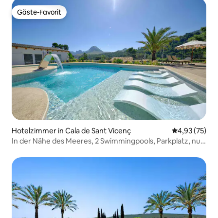
Gäste-Favorit
Gäste-Favorit
Hotelzimmer in Cala de Sant Vicenç
Durchschnitt
4,93 (75)
In der Nähe des Meeres, 2 Swimmingpools, Parkplatz, nur
für Erwachsene