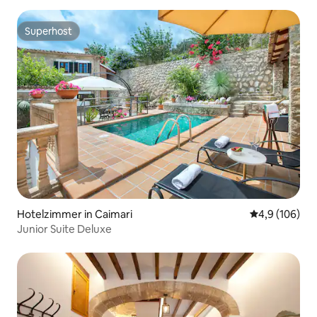
Superhost
Superhost
Hotelzimmer in Caimari
Durchschnitt
4,9 (106)
Junior Suite Deluxe