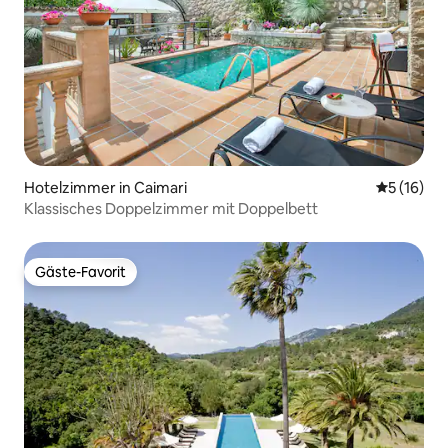
Hotelzimmer in Caimari
Durchschn
5 (16)
Klassisches Doppelzimmer mit Doppelbett
Gäste-Favorit
Gäste-Favorit