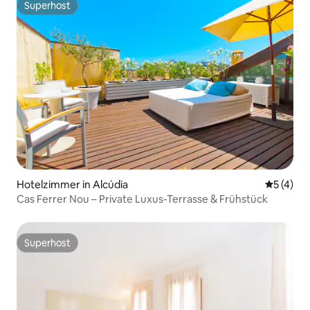
Superhost
Superhost
Hotelzimmer in Alcúdia
Durchsch
5 (4)
Cas Ferrer Nou – Private Luxus-Terrasse & Frühstück
Superhost
Superhost