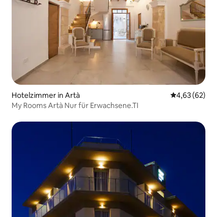
Hotelzimmer in Artà
Durchschnittl
4,63 (62)
My Rooms Artà Nur für Erwachsene.TI