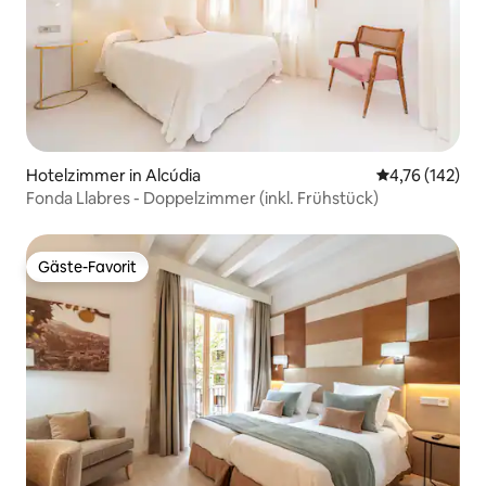
Hotelzimmer in Alcúdia
Durchschnittl
4,76 (142)
Fonda Llabres - Doppelzimmer (inkl. Frühstück)
Gäste-Favorit
Gäste-Favorit