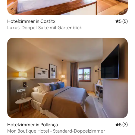
Hotelzimmer in Costitx
Durchsch
5 (5)
Luxus-Doppel-Suite mit Gartenblick
Hotelzimmer in Pollença
Durchsch
5 (3)
Mon Boutique Hotel – Standard-Doppelzimmer