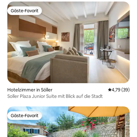
Gäste-Favorit
Gäste-Favorit
Hotelzimmer in Sóller
Durchschnitt
4,79 (39)
Soller Plaza Junior Suite mit Blick auf die Stadt
Gäste-Favorit
Gäste-Favorit