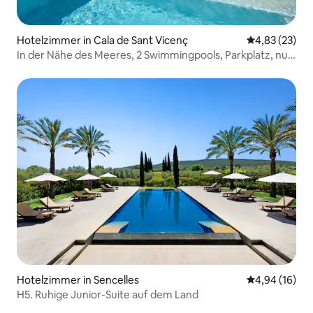
Hotelzimmer in Cala de Sant Vicenç
Durchschnitt
4,83 (23)
In der Nähe des Meeres, 2 Swimmingpools, Parkplatz, nur
für Erwachsene
Hotelzimmer in Sencelles
Durchschnitt
4,94 (16)
H5. Ruhige Junior-Suite auf dem Land