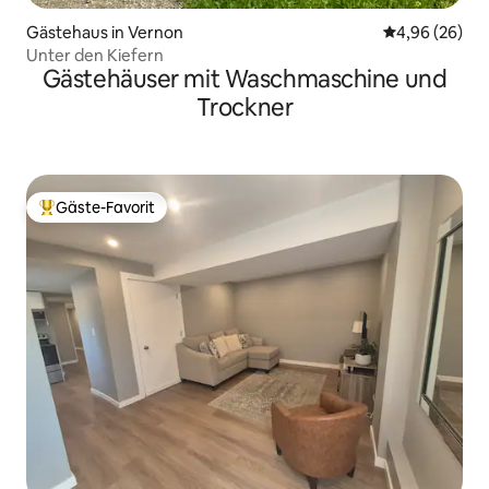
Gästehaus in Vernon
Durchschnittl
4,96 (26)
Unter den Kiefern
Gästehäuser mit Waschmaschine und
Trockner
Gäste-Favorit
Beliebter Gäste-Favorit.