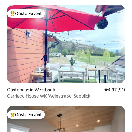
Gäste-Favorit
Beliebter Gäste-Favorit.
Gästehaus in Westbank
Durchschnitt
4,97 (91)
Carriage House WK Weinstraße, Seeblick
Gäste-Favorit
Beliebter Gäste-Favorit.