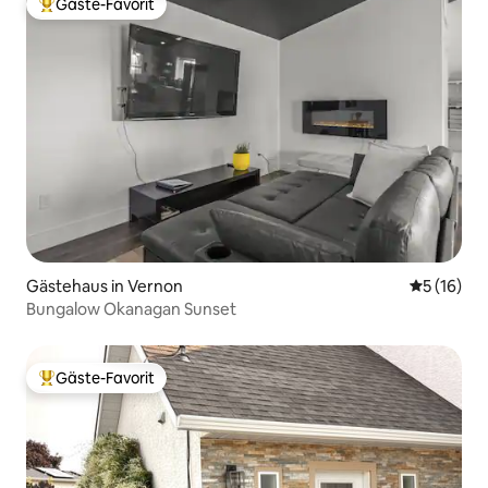
Gäste-Favorit
Beliebter Gäste-Favorit.
Gästehaus in Vernon
Durchschn
5 (16)
Bungalow Okanagan Sunset
Gäste-Favorit
Beliebter Gäste-Favorit.