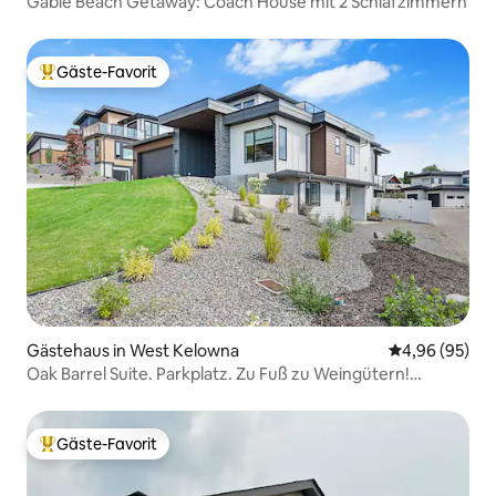
Gable Beach Getaway: Coach House mit 2 Schlafzimmern
Gäste-Favorit
Beliebter Gäste-Favorit.
Gästehaus in West Kelowna
Durchschnittl
4,96 (95)
Oak Barrel Suite. Parkplatz. Zu Fuß zu Weingütern!
Klimaanlage
Gäste-Favorit
Beliebter Gäste-Favorit.