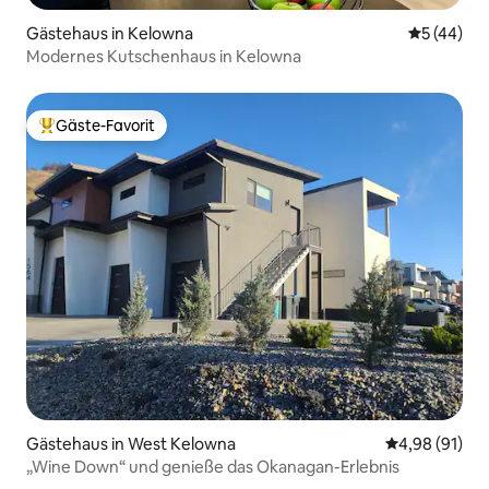
Gästehaus in Kelowna
Durchschni
5 (44)
Modernes Kutschenhaus in Kelowna
Gäste-Favorit
Beliebter Gäste-Favorit.
Gästehaus in West Kelowna
Durchschnitt
4,98 (91)
„Wine Down“ und genieße das Okanagan-Erlebnis