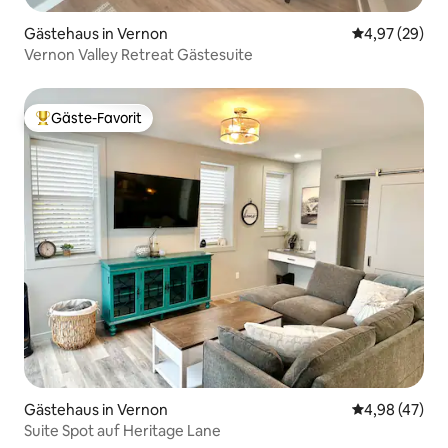
Gästehaus in Vernon
Durchschnittl
4,97 (29)
Vernon Valley Retreat Gästesuite
Gäste-Favorit
Beliebter Gäste-Favorit.
Gästehaus in Vernon
Durchschnittl
4,98 (47)
Suite Spot auf Heritage Lane