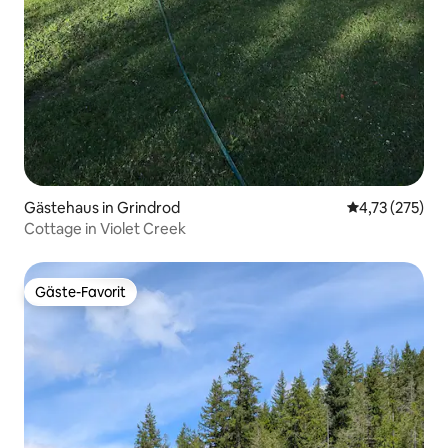
Gästehaus in Grindrod
Durchschnittl
4,73 (275)
Cottage in Violet Creek
Gäste-Favorit
Gäste-Favorit