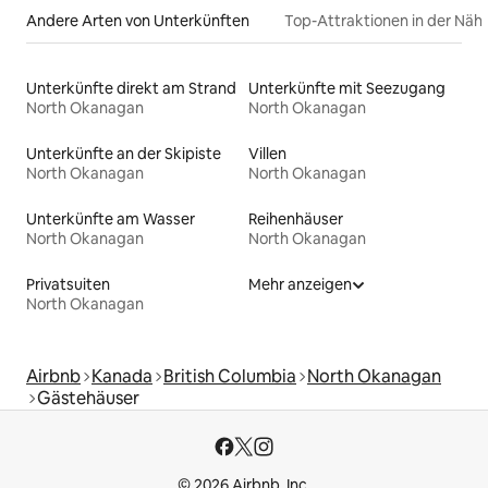
Andere Arten von Unterkünften
Top-Attraktionen in der Näh
Unterkünfte direkt am Strand
Unterkünfte mit Seezugang
North Okanagan
North Okanagan
Unterkünfte an der Skipiste
Villen
North Okanagan
North Okanagan
Unterkünfte am Wasser
Reihenhäuser
North Okanagan
North Okanagan
Privatsuiten
Mehr anzeigen
North Okanagan
Airbnb
Kanada
British Columbia
North Okanagan
Gästehäuser
© 2026 Airbnb, Inc.