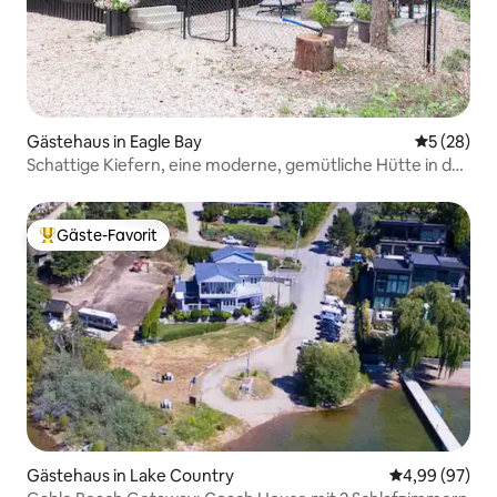
Gästehaus in Eagle Bay
Durchschni
5 (28)
Schattige Kiefern, eine moderne, gemütliche Hütte in der
Nähe des Shuswap-Sees
Gäste-Favorit
Beliebter Gäste-Favorit.
Gästehaus in Lake Country
Durchschnittl
4,99 (97)