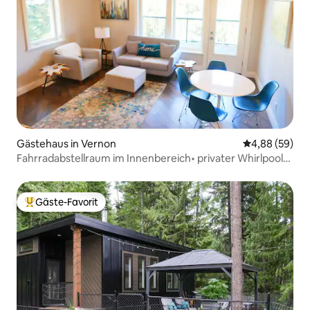
Gästehaus in Vernon
Durchschnittl
4,88 (59)
Fahrradabstellraum im Innenbereich• privater Whirlpool•
große Terrasse/Aussicht
Gäste-Favorit
Beliebter Gäste-Favorit.