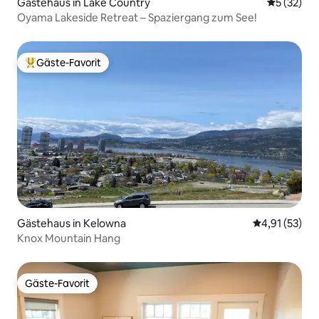
Gästehaus in Lake Country
Durchschn
5 (32)
Oyama Lakeside Retreat – Spaziergang zum See!
Gäste-Favorit
Beliebter Gäste-Favorit.
Gästehaus in Kelowna
Durchschnitt
4,91 (53)
Knox Mountain Hang
Gäste-Favorit
Gäste-Favorit