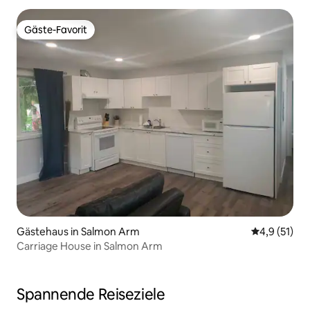
Gäste-Favorit
Gäste-Favorit
Gästehaus in Salmon Arm
Durchschnit
4,9 (51)
Carriage House in Salmon Arm
Spannende Reiseziele