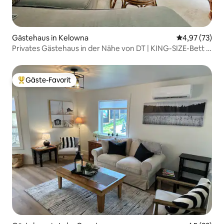
Gästehaus in Kelowna
Durchschnitt
4,97 (73)
Privates Gästehaus in der Nähe von DT | KING-SIZE-Bett |
Terrasse
Gäste-Favorit
Beliebter Gäste-Favorit.