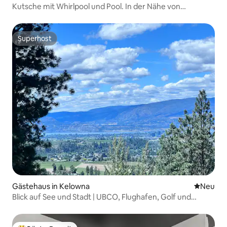
Kutsche mit Whirlpool und Pool. In der Nähe von
Weingütern und Golfplätzen
Superhost
Superhost
Gästehaus in Kelowna
Neue Unt
Neu
Blick auf See und Stadt | UBCO, Flughafen, Golf und
Innenstadt