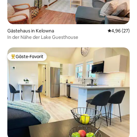
Gästehaus in Kelowna
Durchschnittl
4,96 (27)
In der Nähe der Lake Guesthouse
Gäste-Favorit
Beliebter Gäste-Favorit.