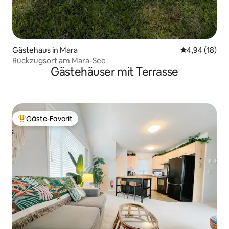
Gästehaus in Mara
Durchschnitt
4,94 (18)
Rückzugsort am Mara-See
Gästehäuser mit Terrasse
Gäste-Favorit
Beliebter Gäste-Favorit.