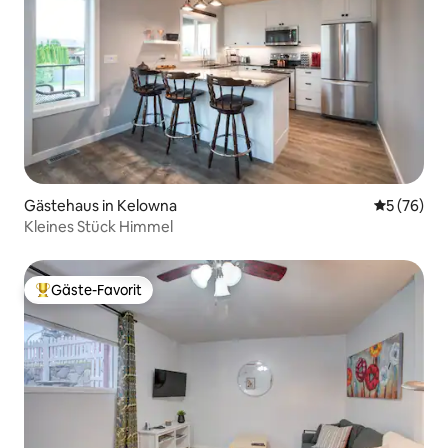
Gästehaus in Kelowna
Durchschni
5 (76)
Kleines Stück Himmel
Gäste-Favorit
Beliebter Gäste-Favorit.