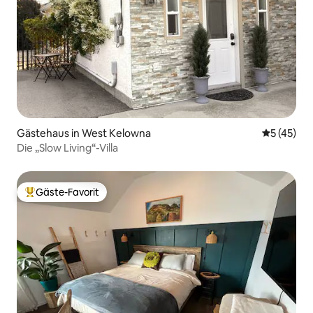
Gästehaus in West Kelowna
Durchschn
5 (45)
Die „Slow Living“-Villa
Gäste-Favorit
Beliebter Gäste-Favorit.