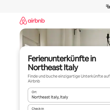
Zu
Inhalten
springen
Ferienunterkünfte in
Northeast Italy
Finde und buche einzigartige Unterkünfte auf
Airbnb
Ort
Wenn Ergebnisse verfügbar sind, navigiere mit d
Check-in