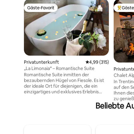
Gäste-Favorit
Gäste
Gäste-Favorit
Beliebte
Privatunterkunft
Durchschnittliche Bewe
4,99 (315)
„La Limonaia“ – Romantische Suite
Privatunt
Romantische Suite inmitten der
Chalet Al
bezaubernden Hügel von Fiesole. Es ist
In Trentin
der ideale Ort für diejenigen, die ein
auf den S
einzigartiges und exklusives Erlebnis
Ihnen die
dieser Art suchen, das sich durch
zu genieß
eindrucksvolle Aussichten und
Beliebte Au
Abenteuer
unvergessliche Sonnenuntergänge
zu erlebe
auszeichnet. Die Unterkunft ist Teil eines
private A
alten toskanischen Bauernhauses aus
einen her
dem 19. Jahrhundert, umgeben von
die Berge
eigenen Olivenhainen und Wäldern. Dies
im typisc