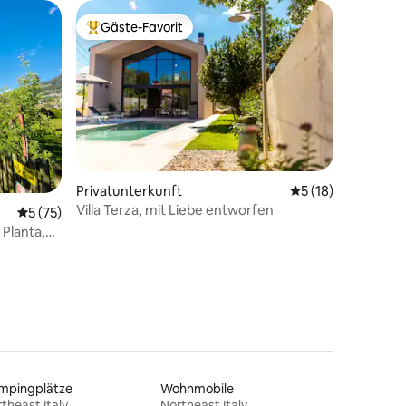
Gäste-Favorit
Beliebter Gäste-Favorit.
Privatunterkunft
Durchschnittliche
5 (18)
Villa Terza, mit Liebe entworfen
25 Bewertungen
Durchschnittliche Bewertung: 5 von 5, 75 Bewertungen
5 (75)
Planta,
mpingplätze
Wohnmobile
theast Italy
Northeast Italy