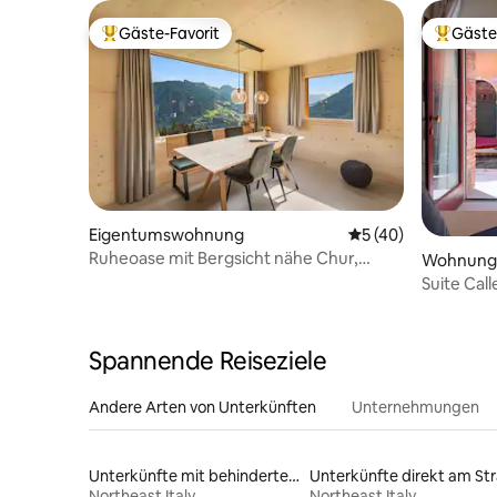
Gäste-Favorit
Gäste
Beliebter Gäste-Favorit.
Beliebte
Eigentumswohnung
Durchschnittliche 
5 (40)
Ruheoase mit Bergsicht nähe Chur,
Wohnung
Lenzerheide | 6P
Suite Cal
wunders
Spannende Reiseziele
Andere Arten von Unterkünften
Unternehmungen
Unterkünfte mit behindertengerechtem WC
Northeast Italy
Northeast Italy