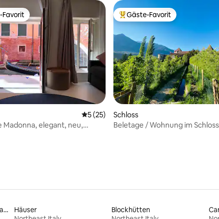
-Favorit
Gäste-Favorit
r Gäste-Favorit.
Beliebter Gäste-Favorit.
Bewertung: 5 von 5, 40 Bewertungen
Durchschnittliche Bewertung: 5 von 5, 
5 (25)
Schloss
le Madonna, elegant, neu,
Beletage / Wohnung im Schloss 
chön
Meran
Unterkünfte direkt am Strand
Häuser
Blockhütten
Ca
Northeast Italy
Northeast Italy
Nor