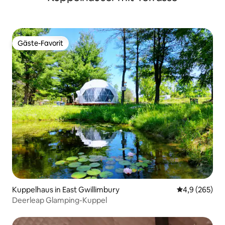
Gäste-Favorit
Gäste-Favorit
Kuppelhaus in East Gwillimbury
Durchschnittl
4,9 (265)
Deerleap Glamping-Kuppel