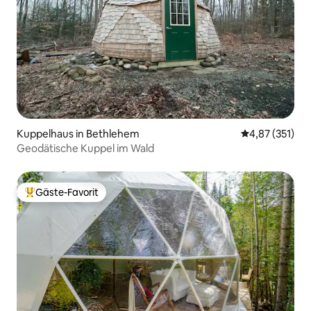
Kuppelhaus in Bethlehem
Durchschnittl
4,87 (351)
Geodätische Kuppel im Wald
Gäste-Favorit
Beliebter Gäste-Favorit.