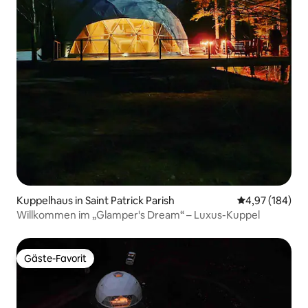
Kuppelhaus in Saint Patrick Parish
Durchschnittli
4,97 (184)
Willkommen im „Glamper's Dream“ – Luxus-Kuppel
Gäste-Favorit
Gäste-Favorit