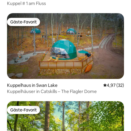
Kuppel # 1 am Fluss
Gäste-Favorit
Gäste-Favorit
Kuppelhaus in Swan Lake
Durchschnitt
4,97 (32)
Kuppelhäuser in Catskills – The Flagler Dome
Gäste-Favorit
Gäste-Favorit