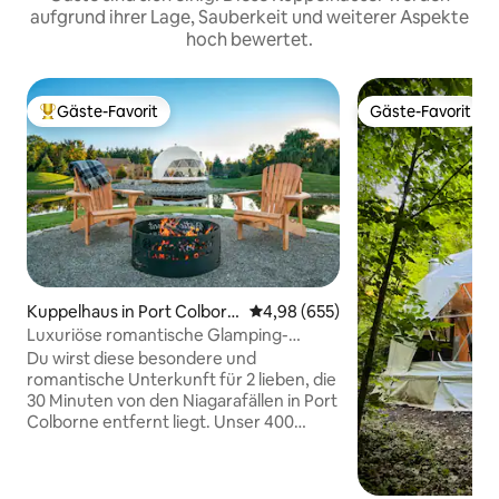
aufgrund ihrer Lage, Sauberkeit und weiterer Aspekte
hoch bewertet.
Gäste-Favorit
Gäste-Favorit
Beliebter Gäste-Favorit.
Gäste-Favorit
Kuppelhaus in Port Colborn
Durchschnittliche Bewertung: 4
4,98 (655)
e
Luxuriöse romantische Glamping-
Kuppel in der Nähe der Niagarafälle
Du wirst diese besondere und
romantische Unterkunft für 2 lieben, die
30 Minuten von den Niagarafällen in Port
Colborne entfernt liegt. Unser 400
Quadratfuß großes Geodom bietet alle
Annehmlichkeiten, die du für einen
erholsamen, romantischen Kurzurlaub