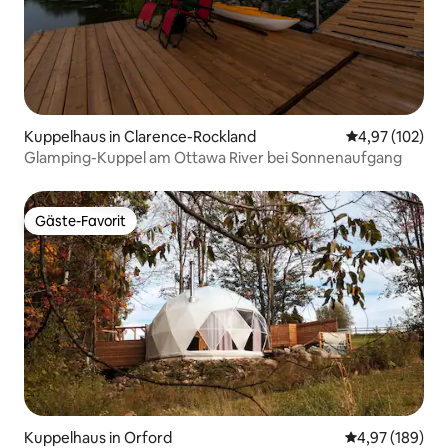
Kuppelhaus in Clarence-Rockland
Durchschnittl
4,97 (102)
Glamping-Kuppel am Ottawa River bei Sonnenaufgang
Gäste-Favorit
Gäste-Favorit
Kuppelhaus in Orford
Durchschnittli
4,97 (189)