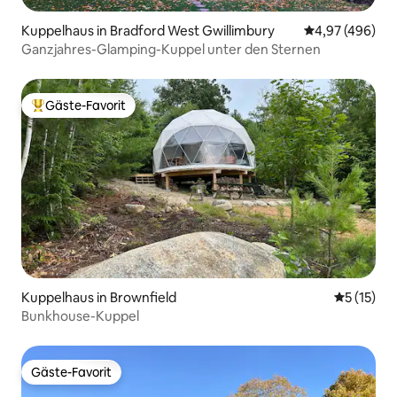
Kuppelhaus in Bradford West Gwillimbury
Durchschnittli
4,97 (496)
Ganzjahres-Glamping-Kuppel unter den Sternen
Gäste-Favorit
Beliebter Gäste-Favorit.
Kuppelhaus in Brownfield
Durchschn
5 (15)
Bunkhouse-Kuppel
Gäste-Favorit
Gäste-Favorit