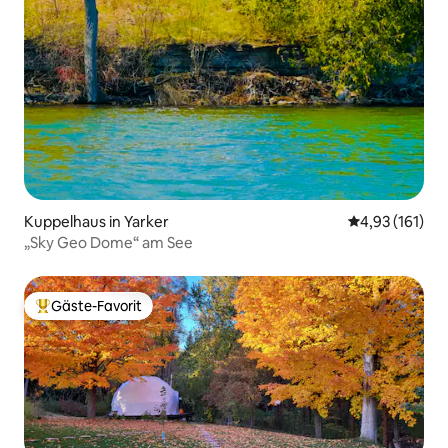
Kuppelhaus in Yarker
Durchschnittl
4,93 (161)
„Sky Geo Dome“ am See
Gäste-Favorit
Beliebter Gäste-Favorit.