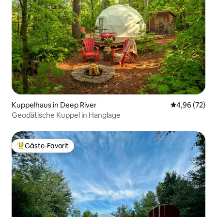
Kuppelhaus in Deep River
Durchschnittl
4,96 (72)
Geodätische Kuppel in Hanglage
Gäste-Favorit
Beliebter Gäste-Favorit.