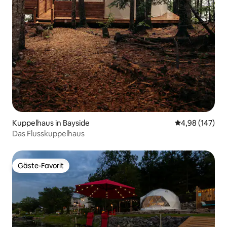
Kuppelhaus in Bayside
Durchschnittli
4,98 (147)
Das Flusskuppelhaus
Gäste-Favorit
Gäste-Favorit