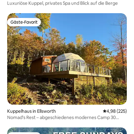
Luxuriöse Kuppel, privates Spa und Blick auf die Berge
Gäste-Favorit
Gäste-Favorit
Kuppelhaus in Ellsworth
Durchschnittli
4,98 (225)
Nomad's Rest – abgeschiedenes modernes Camp 30
Meilen bis MDI