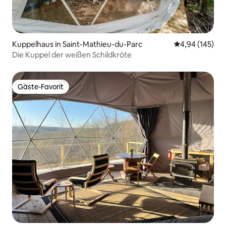
Kuppelhaus in Saint-Mathieu-du-Parc
Durchschnittli
4,94 (145)
Die Kuppel der weißen Schildkröte
Gäste-Favorit
Gäste-Favorit