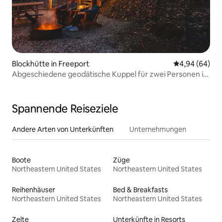
Blockhütte in Freeport
Durchschnittl
4,94 (64)
Abgeschiedene geodätische Kuppel für zwei Personen in
der Nähe eines Baches – 27
Spannende Reiseziele
Andere Arten von Unterkünften
Unternehmungen
Boote
Züge
Northeastern United States
Northeastern United States
Reihenhäuser
Bed & Breakfasts
Northeastern United States
Northeastern United States
Zelte
Unterkünfte in Resorts