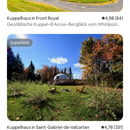
Kuppelhaus in Front Royal
Durchschnittl
4,98 (64)
Geodätische Kuppel~8 Acres~Bergblick vom Whirlpool
aus!
Superhost
Superhost
Kuppelhaus in Saint-Gabriel-de-Valcartier
Durchschnittl
4,78 (331)