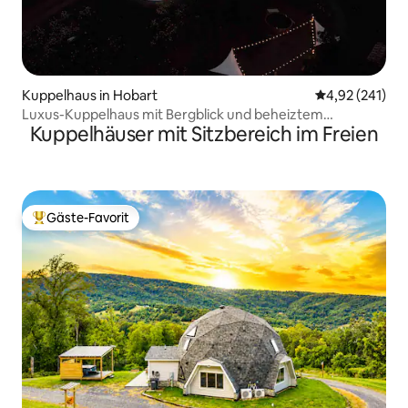
Kuppelhaus in Hobart
Durchschnittl
4,92 (241)
Luxus-Kuppelhaus mit Bergblick und beheiztem
Kuppelhäuser mit Sitzbereich im Freien
Tauchbecken
Gäste-Favorit
Beliebter Gäste-Favorit.