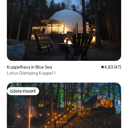
Kuppelhaus in Blue Sea
Durchschnitt
4,83 (47)
Lotus Glamping Kuppel 1
Gäste-Favorit
Gäste-Favorit