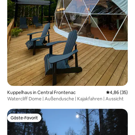
Kuppelhaus in Central Frontenac
Durchschnittl
4,86 (35)
Watercliff Dome | Außendusche | Kajakfahren | Aussicht
Gäste-Favorit
Gäste-Favorit