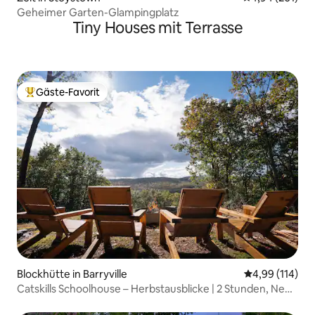
Geheimer Garten-Glampingplatz
Tiny Houses mit Terrasse
Gäste-Favorit
Beliebter Gäste-Favorit.
Blockhütte in Barryville
Durchschnittl
4,99 (114)
Catskills Schoolhouse – Herbstausblicke | 2 Stunden, New
York City