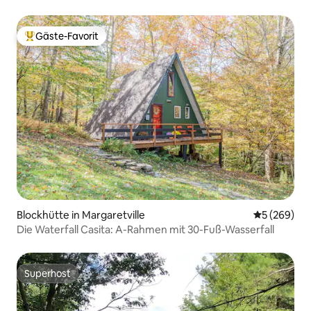
fantastische Aussicht!
Gäste-Favorit
Beliebter Gäste-Favorit.
Blockhütte in Margaretville
Durchschnit
5 (269)
Die Waterfall Casita: A-Rahmen mit 30-Fuß-Wasserfall
Superhost
Superhost