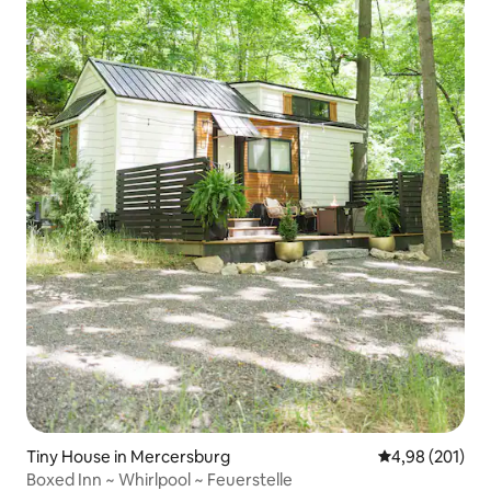
Tiny House in Mercersburg
Durchschnittli
4,98 (201)
Boxed Inn ~ Whirlpool ~ Feuerstelle