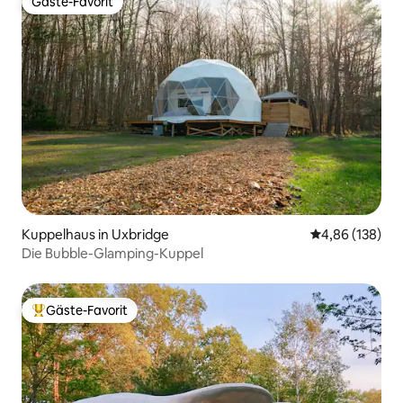
Gäste-Favorit
Gäste-Favorit
Kuppelhaus in Uxbridge
Durchschnittli
4,86 (138)
Die Bubble-Glamping-Kuppel
Gäste-Favorit
Beliebter Gäste-Favorit.