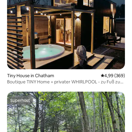
Tiny House in Chatham
Durchschnittli
4,99 (369)
Boutique TINY Home + privater WHIRLPOOL - zu Fuß zur
Main Street
Superhost
Superhost