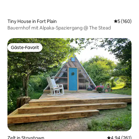
Tiny House in Fort Plain
Durchschnit
5 (160)
Bauernhof mit Alpaka-Spaziergang @ The Stead
Gäste-Favorit
Gäste-Favorit
Zelt in Stoystown
Durchschnittli
4,94 (261)