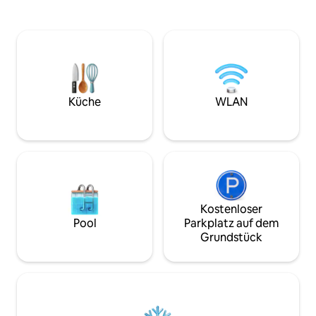
Hängematten und 
Schönheit, während du in der Nähe von
Wanderwegen. Abs
Annehmlichkeiten der Stadt, lokalen
keine Nachbarn in
Geschäften und Restaurants bleibst.
Küche, Fußbodenh
Genieße Entspannung am privaten
WLAN und durchda
Dock, gemütlichen Kabinenkomfort und
Paare oder Alleinr
Außenfeuer. Ein Tagespass für den
Romantischer Kurz
Provincial Park ist für zusätzliches
des Sunday River: 
Abenteuer inbegriffen (*Kaution
Küche
WLAN
Abenteuer in Main
erforderlich). Komm und entspann dich,
Natur
tanke Energie und verbinde dich wieder.
Kostenloser
Pool
Parkplatz auf dem
Grundstück