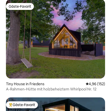
Gäste-Favorit
Gäste-Favorit
Tiny House in Friedens
Durchschnittl
4,96 (152)
A-Rahmen-Hütte mit holzbeheiztem Whirlpool Nr. 12
Gäste-Favorit
Beliebter Gäste-Favorit.