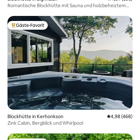
Romantische Blockhütte mit Sauna und holzbeheiztem
Whirlpool
Gäste-Favorit
Beliebter Gäste-Favorit.
Blockhütte in Kerhonkson
Durchschnittli
4,98 (468)
Zink Cabin, Bergblick und Whirlpool