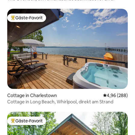
Gäste-Favorit
Beliebter Gäste-Favorit.
Cottage in Charlestown
Durchschnittli
4,96 (288)
Cottage in Long Beach, Whirlpool, direkt am Strand
Gäste-Favorit
Beliebter Gäste-Favorit.