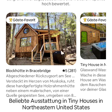
hoch bewertet.
Gäste-Favorit
Gäste-Favorit
Beliebter Gäste-Favorit.
Beliebter Gäste-F
Tiny House in Nor
Glaswand Wasserf
Blockhütte in Bracebridge
Durchschnittliche Bewertung
5 (281)
Tiny Home
Wache in diesem 
Abgeschiedener Rückzugsort am See –
House am Wasser i
Atkins Hideaway
Versteckt im Herzen von Muskoka, ruht
dem Rauschen von 
diese handgefertigte Holzrahmenhütte
vor deiner Glaswan
neben einem malerischen, von einer
Whirlpool mit Blick
Quelle gespeisten See, umgeben von 8
durchsichtiger Ga
Beliebte Ausstattung in Tiny Houses in
Hektar privatem Wald. Genieße nur 10
erhöhtes Queensiz
Minuten von Bracebridge entfernt das
Northeastern United States
das Wasser, Auße
ruhige Leben am See und die natürliche