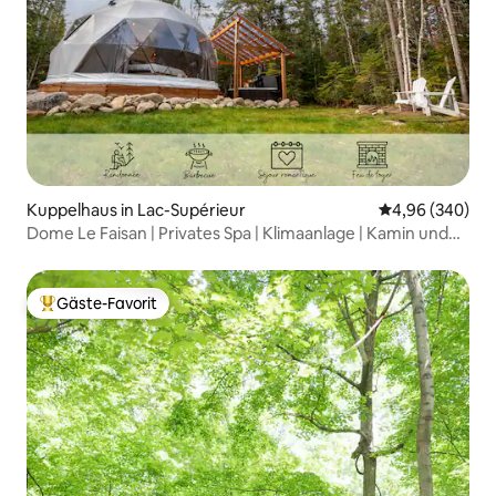
Kuppelhaus in Lac-Supérieur
Durchschnittli
4,96 (340)
Dome Le Faisan | Privates Spa | Klimaanlage | Kamin und
Grill
Gäste-Favorit
Beliebter Gäste-Favorit.