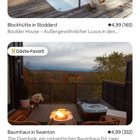
Blockhütte in Stoddard
Durchschnittli
4,99 (165)
Boulder House – Außergewöhnlicher Luxus in den
Wäldern!
Gäste-Favorit
Beliebter Gäste-Favorit.
Baumhaus in Swanton
Durchschnittli
4,99 (332)
The Overlook; ein romantisches Baumhaus für zwei