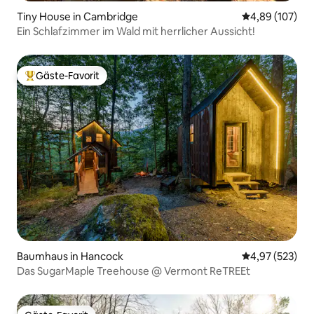
Tiny House in Cambridge
Durchschnittli
4,89 (107)
Ein Schlafzimmer im Wald mit herrlicher Aussicht!
Gäste-Favorit
Beliebter Gäste-Favorit.
Baumhaus in Hancock
Durchschnittli
4,97 (523)
Das SugarMaple Treehouse @ Vermont ReTREEt