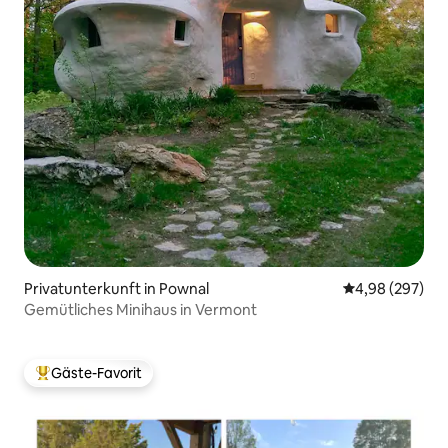
Privatunterkunft in Pownal
Durchschnittli
4,98 (297)
Gemütliches Minihaus in Vermont
Gäste-Favorit
Beliebter Gäste-Favorit.