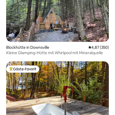
Blockhütte in Downsville
Durchschnittli
4,87 (350)
Kleine Glamping-Hütte mit Whirlpool mit Mineralquelle
Gäste-Favorit
Beliebter Gäste-Favorit.