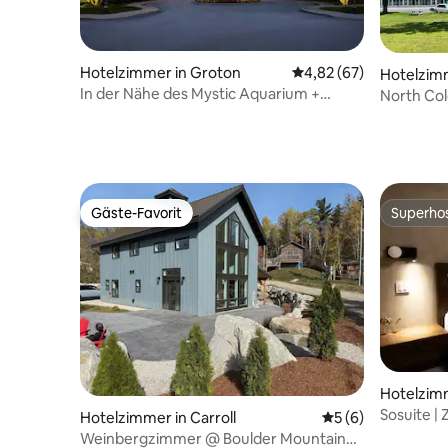
Hotelzimmer in Groton
Durchschnittliche Bew
4,82 (67)
Hotelzimm
In der Nähe des Mystic Aquarium +
North Co
Restaurants, Pools und Spas
großen B
Gäste-Favorit
Superho
Gäste-Favorit
Superho
Hotelzimm
Sosuite |
Hotelzimmer in Carroll
Durchschnittliche
5 (6)
Schreibt
Weinbergzimmer @ Boulder Mountain