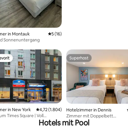
mer in Montauk
Durchschnittliche Bewertung: 5 von 5, 
5 (16)
nd Sonnenuntergang
vorit
Superhost
vorit
Superhost
tung: 4,75 von 5, 1.052 Bewertungen
mer in New York
Durchschnittliche Bewertung: 4,72 von 5, 1.8
4,72 (1.804)
Hotelzimmer in Dennis
zum Times Square | Voll
Zimmer mit Doppelbett
Hotels mit Pool
tete Küche. Haustierfreundlich
(familienfreundlich) Dennispor