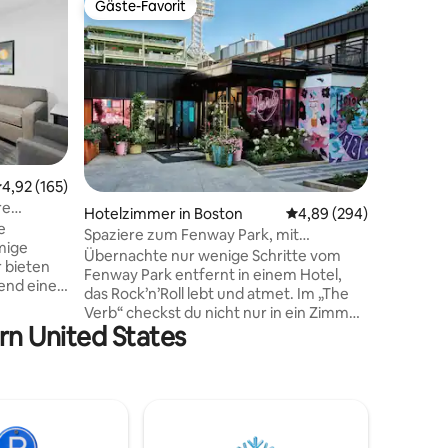
Gäste-Favorit
Gäste
Gäste-Favorit
Beliebte
King-Zim
Das Highb
Wahl für 
befinden 
Meile vo
und dem 
Jeden Mo
Frühstück
deiner Tü
55 Bewertungen
urchschnittliche Bewertung: 4,92 von 5, 165 Bewertungen
4,92 (165)
lokales 
re
Restaura
Hotelzimmer in Boston
Durchschnittliche Bew
4,89 (294)
e
Sehenswü
Spaziere zum Fenway Park, mit
mige
Aktivität
kostenlosem Frühstück und Pool
Übernachte nur wenige Schritte vom
 bieten
Gäste-Ap
Fenway Park entfernt in einem Hotel,
end eine
vor und 
das Rock’n’Roll lebt und atmet. Im „The
erhalten.
Verb“ checkst du nicht nur in ein Zimmer
an zu
Kinder si
rn United States
ein – du tauchst in ein Retro-Erlebnis mit
mit
einer Schallplattenbibliothek,
rnet und
Plattenspielern in jedem Zimmer und
oduktiv
einem ganzjährig geöffneten Außenpool
ne in
ein. Egal, ob du ein Spiel besuchst, die
nter. Mit
legendäre Musikszene von Boston
seren
erkundest oder Cocktails am Pool