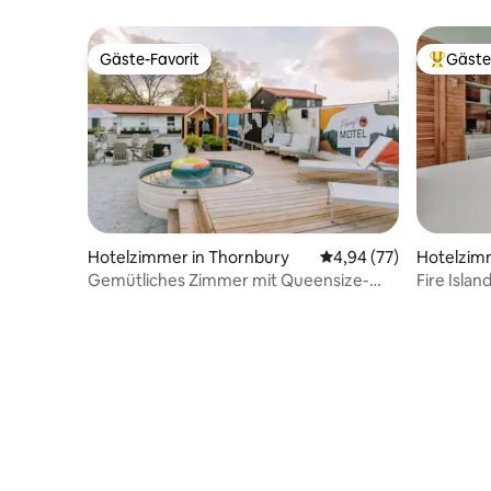
Dachterr
View Barn
Gäste-Favorit
Gäste
Gäste-Favorit
Beliebte
Hotelzimmer in Thornbury
Durchschnittliche Bew
4,94 (77)
Hotelzimm
Gemütliches Zimmer mit Queensize-
Fire Islan
Bett Boutique Motel in der Nähe von Blue
zum Stra
Mountain