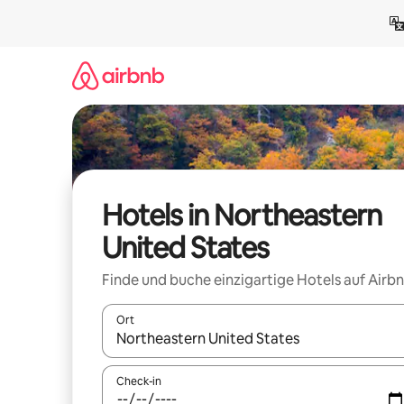
Zu
Inhalten
springen
Hotels in Northeastern
United States
Finde und buche einzigartige Hotels auf Airb
Ort
Wenn Ergebnisse verfügbar sind, navigiere mit d
Check-in