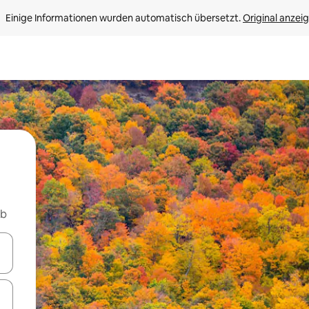
Einige Informationen wurden automatisch übersetzt. 
Original anzei
nb
en Pfeiltasten nach oben und unten oder erkunde die Ergebnisse durc