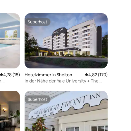
Superhost
Superhost
19 Bewertungen
Durchschnittliche Bewertung: 4,78 von 5, 18 Bewertungen
4,78 (18)
Hotelzimmer in Shelton
Durchschnittliche Bew
4,82 (170)
n
In der Nähe der Yale University + The
he*
Bistro. Pool. Fitnessraum.
Superhost
Superhost