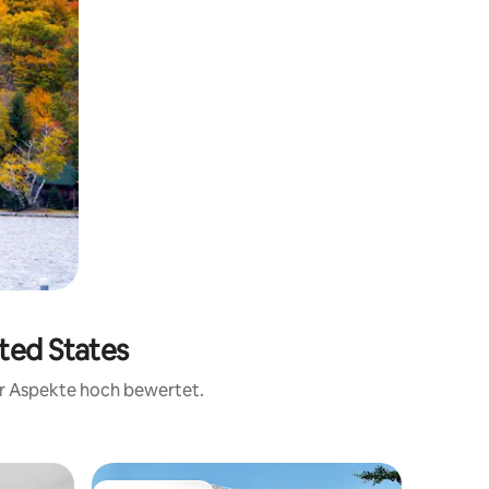
ited States
rer Aspekte hoch bewertet.
Hotelzim