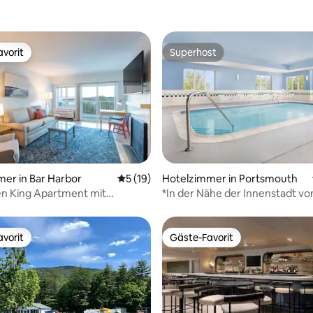
vorit
Superhost
vorit
Superhost
wertung: 4,77 von 5, 75 Bewertungen
er in Bar Harbor
Durchschnittliche Bewertung: 5 von 5, 
5 (19)
Hotelzimmer in Portsmouth
en King Apartment mit
*In der Nähe der Innenstadt vo
m Meerblick
Portsmouth + Frühstück & Küc
vorit
Gäste-Favorit
vorit
Gäste-Favorit