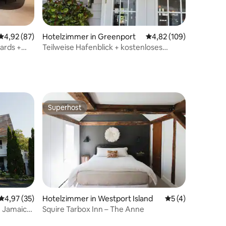
Durchschnittliche Bewertung: 4,92 von 5, 87 Bewertungen
4,92 (87)
Hotelzimmer in Greenport
Durchschnittliche Bew
4,82 (109)
27 Bewertungen
ards +
Teilweise Hafenblick + kostenloses
r Ort
Frühstück & Pool
Superhost
Superhost
18 Bewertungen
Durchschnittliche Bewertung: 4,97 von 5, 35 Bewertungen
4,97 (35)
Hotelzimmer in Westport Island
Durchschnittlich
5 (4)
n Jamaica,
Squire Tarbox Inn – The Anne