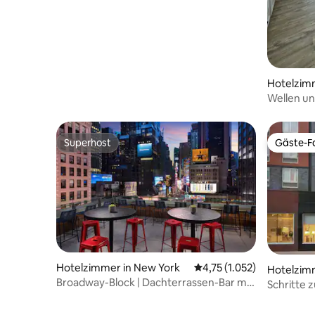
Hotelzim
Wellen u
Superhost
Gäste-Fa
Superhost
Gäste-Fa
Hotelzimmer in New York
Durchschnittliche Bewer
4,75 (1.052)
Hotelzim
Broadway-Block | Dachterrassen-Bar mit
Schritte 
Aussicht. Essen vor Ort
ausgestat