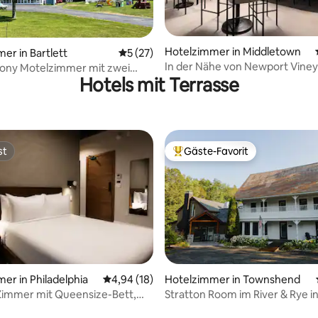
ertung: 4,82 von 5, 67 Bewertungen
Hotelzimmer in Middletown
er in Bartlett
Durchschnittliche Bewertung: 5 von 5, 
5 (27)
In der Nähe von Newport Viney
lony Motelzimmer mit zwei
Hotels mit Terrasse
Restaurant und Fitnessraum vo
etten
st
Gäste-Favorit
st
Beliebter Gäste-Favorit.
er in Philadelphia
Durchschnittliche Bewertung: 4,94 von 5, 
4,94 (18)
Hotelzimmer in Townshend
 Zimmer mit Queensize-Bett,
Stratton Room im River & Rye i
 Bewertung: 5 von 5, 6 Bewertungen
isch und gemeinsamer
Vermont