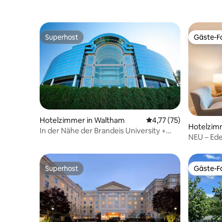
Superhost
Gäste-Fa
Superhost
Gäste-Fa
Hotelzimmer in Waltham
Durchschnittliche Be
4,77 (75)
Hotelzimm
In der Nähe der Brandeis University +
NEU – Ed
Pool. Essen. Fitnessraum.
teilweise
Superhost
Gäste-Fa
Superhost
Gäste-Fa