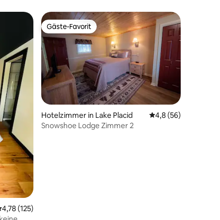
Gäste-Favorit
Gäste-Favorit
12 Bewertungen
Hotelzimmer in Lake Placid
Durchschnittliche B
4,8 (56)
Snowshoe Lodge Zimmer 2
urchschnittliche Bewertung: 4,78 von 5, 125 Bewertungen
4,78 (125)
keine