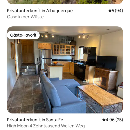
Privatunterkunft in Albuquerque
Durchschni
5 (94)
Oase in der Wüste
Gäste-Favorit
Gäste-Favorit
Privatunterkunft in Santa Fe
Durchschnittl
4,96 (25)
High Moon 4 Zehntausend Wellen Weg