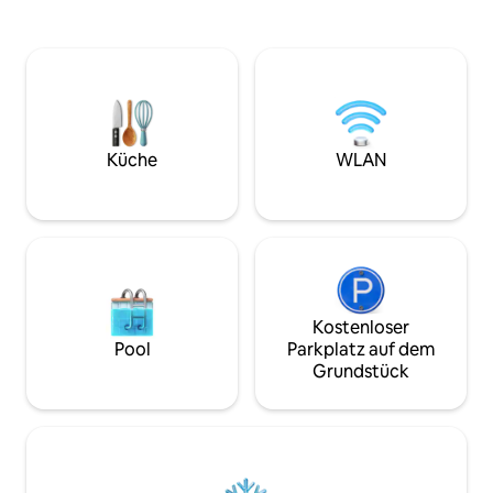
Entspanne dich an diesem besonderen
S'mores an der Fe
Rückzugsort … nacktes Waldbad, in die
und lass dich von
Sterne gucken, wieder
Geräuschen des W
zueinanderfinden/abschalten. Das
Nur fünf Minuten 
Baumhaus ist ein architektonisches
und malerischen 
Juwel. Stellen Sie sich Tiny Living mit
eine Stunde von S
intelligentem Design vor. 30 Minuten
Albuquerque entfer
Fahrt vom wunderschönen Abiquiu Lake
perfekte Ort, um 
Küche
WLAN
und der Georgia-O'Keefe-Region
erkunden und unv
entfernt. Outdoor-Abenteuer erwarten
Erinnerungen zu s
Sie.
Kostenloser
Pool
Parkplatz auf dem
Grundstück