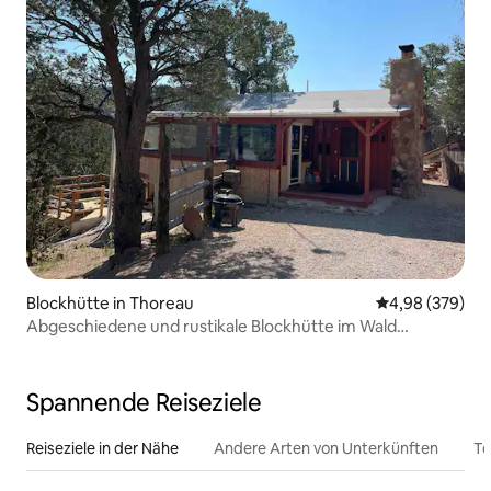
Blockhütte in Thoreau
Durchschnittli
4,98 (379)
Abgeschiedene und rustikale Blockhütte im Wald
Bluewater LK
Spannende Reiseziele
Reiseziele in der Nähe
Andere Arten von Unterkünften
To