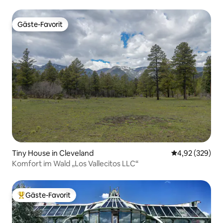
Gäste-Favorit
Gäste-Favorit
Tiny House in Cleveland
Durchschnittli
4,92 (329)
Komfort im Wald „Los Vallecitos LLC“
Gäste-Favorit
Beliebter Gäste-Favorit.