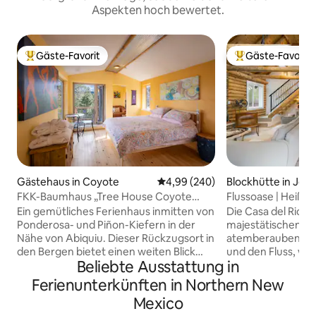
Aspekten hoch bewertet.
Gäste-Favorit
Gäste-Favorit
Beliebter Gäste-Favorit.
Beliebter Gäste-F
Gästehaus in Coyote
Durchschnittliche Bewertung: 4
4,99 (240)
Blockhütte in Jem
s
FKK-Baumhaus „Tree House Coyote
Flussoase | Heiße 
Cottage“
Ein gemütliches Ferienhaus inmitten von
Die Casa del Rio l
Ponderosa- und Piñon-Kiefern in der
majestätischen Be
Nähe von Abiquiu. Dieser Rückzugsort in
atemberaubenden 
den Bergen bietet einen weiten Blick
und den Fluss, wo
Beliebte Ausstattung in
von Fenstern und der Terrasse. Das
direkt durch das G
Grundstück grenzt an den Santa Fe
Moderne Annehmli
Ferienunterkünften in Northern New
National Forest und Poleo Creek ist nur
natürliche Schönh
Mexico
eine kurze Wanderung entfernt.
Sonnenuntergänge