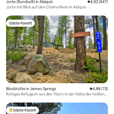
Jurte (Rundzelt) in Abiquiú
Durchschnittli
4,92 (647)
Jurte mit Blick auf den Chama River in Abiquiu
Gäste-Favorit
Gäste-Favorit
Blockhütte in Jemez Springs
Durchschnittl
4,88 (73)
Ruhiges Refugium aus den 70ern in der Nähe der heißen
Quellen von San Antonio
Gäste-Favorit
Beliebter Gäste-Favorit.