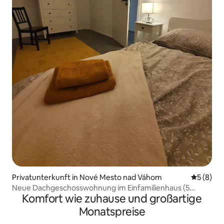
Privatunterkunft in Nové Mesto nad Váhom
Durchschn
5 (8)
Neue Dachgeschosswohnung im Einfamilienhaus (5
Komfort wie zuhause und großartige
Personen)
Monatspreise