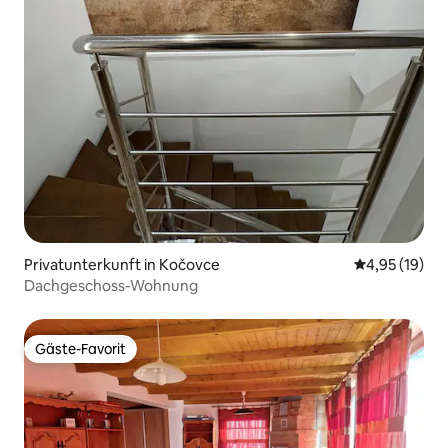
Privatunterkunft in Kočovce
Durchschnitt
4,95 (19)
Dachgeschoss-Wohnung
Gäste-Favorit
Gäste-Favorit