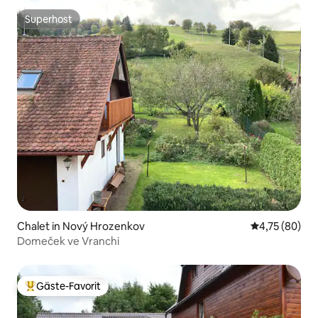
Superhost
Superhost
Chalet in Nový Hrozenkov
Durchschnitt
4,75 (80)
Domeček ve Vranchi
Gäste-Favorit
Beliebter Gäste-Favorit.