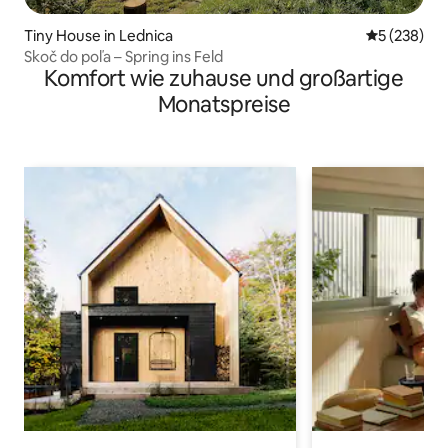
Tiny House in Lednica
Durchschnit
5 (238)
Skoč do poľa – Spring ins Feld
Komfort wie zuhause und großartige
Monatspreise