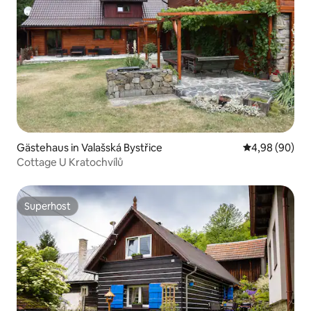
Gästehaus in Valašská Bystřice
Durchschnittl
4,98 (90)
Cottage U Kratochvílů
Superhost
Superhost